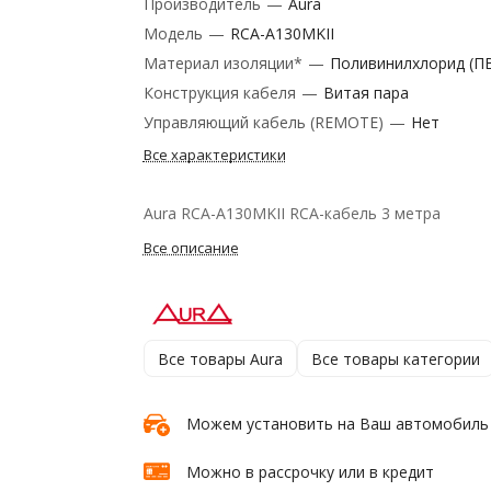
Производитель
—
Aura
Модель
—
RCA-A130MKII
Материал изоляции*
—
Поливинилхлорид (П
Конструкция кабеля
—
Витая пара
Управляющий кабель (REMOTE)
—
Нет
Все характеристики
Aura RCA-A130MKII RCA-кабель 3 метра
Все описание
Все товары Aura
Все товары категории
Можем установить на Ваш автомобиль
Можно в рассрочку или в кредит