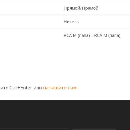
Прямой/Прямой
Никель
RCA M (папа) - RCA M (папа)
ите Ctrl+Enter или
напишите нам