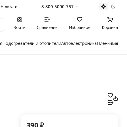
8-800-5000-757
Новости
Войти
Сравнение
Избранное
Корзина
я
Подогреватели и отопители
Автоэлектроника
Пленки
Багажн
390 ₽