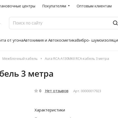
тановочные центры
Покупателям
Оптовым клиентам
Г
та от угона
Автохимия и Автокосметика
Вибро- шумоизоляци
Межблочный кабель
Aura RCA-A130MKII RCA-кабель 3 метра
бель 3 метра
0
Нет отзывов
Арт.
00000017923
Характеристики