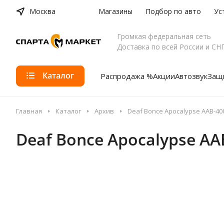
Москва
Магазины
Подбор по авто
Ус
Громкая федеральная сеть
Доставка по всей России и СН
Каталог
Распродажа %
Акции
Автозвук
Защи
Главная
Каталог
Архив
Deaf Bonce Apocalypse AAB-40
Deaf Bonce Apocalypse AA