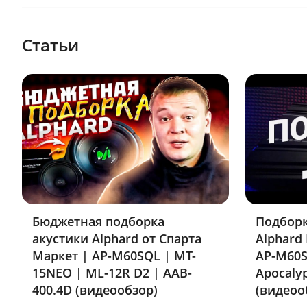
Статьи
Бюджетная подборка
Подборк
акустики Alphard от Спарта
Alphard 
Маркет | AP-M60SQL | MT-
AP-M60S
15NEO | ML-12R D2 | AAB-
Apocaly
400.4D (видеообзор)
(видеоо