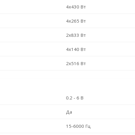
4x430 Вт
4x265 Вт
2х833 Вт
4x140 Вт
2x516 Вт
0.2 - 6 В
Да
15-6000 Гц