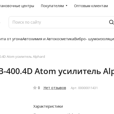
тановочные центры
Покупателям
Оптовым клиентам
Г
та от угона
Автохимия и Автокосметика
Вибро- шумоизоляци
0.4D Atom усилитель Alphard
B-400.4D Atom усилитель Al
0
Нет отзывов
Арт.
00000011431
Характеристики