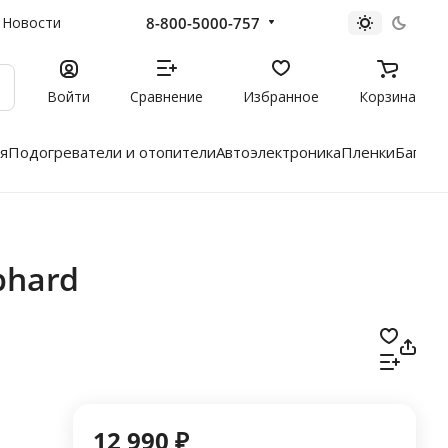
8-800-5000-757
Новости
Войти
Сравнение
Избранное
Корзина
я
Подогреватели и отопители
Автоэлектроника
Пленки
Багажн
phard
12 990 ₽