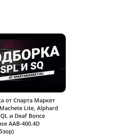
а от Спарта Маркет
Machete Lite, Alphard
QL и Deaf Bonce
pse AAB-400.4D
бзор)