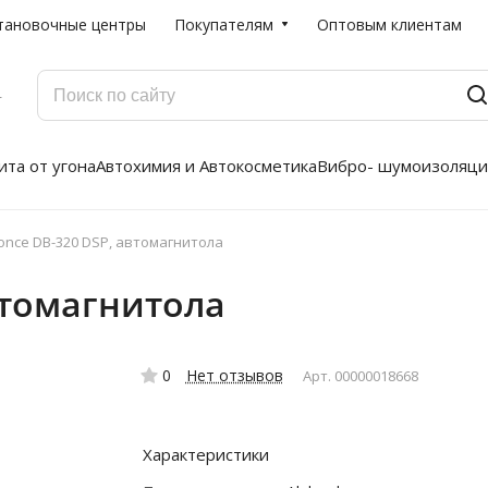
тановочные центры
Покупателям
Оптовым клиентам
Г
та от угона
Автохимия и Автокосметика
Вибро- шумоизоляци
once DB-320 DSP, автомагнитола
втомагнитола
0
Нет отзывов
Арт.
00000018668
Характеристики