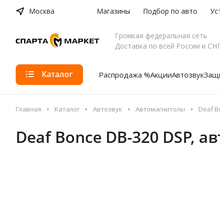
Москва
Магазины
Подбор по авто
Ус
Громкая федеральная сеть
Доставка по всей России и СН
Каталог
Распродажа %
Акции
Автозвук
Защи
Главная
Каталог
Автозвук
Автомагнитолы
Deaf B
Deaf Bonce DB-320 DSP, а