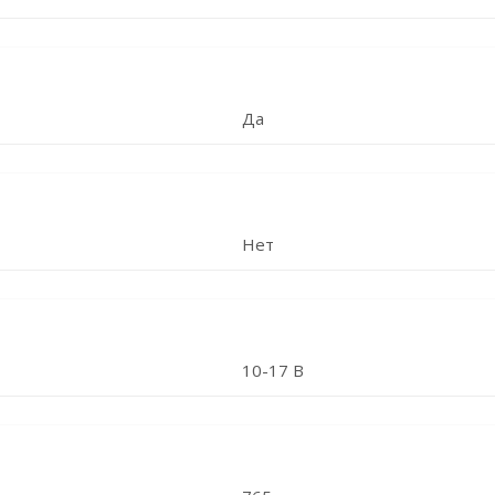
Да
Нет
10-17 В