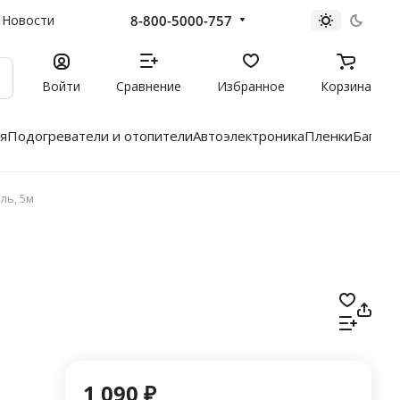
8-800-5000-757
Новости
Войти
Сравнение
Избранное
Корзина
я
Подогреватели и отопители
Автоэлектроника
Пленки
Багажн
ль, 5м
1 090 ₽