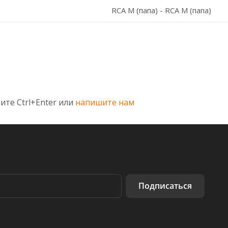
RCA M (папа) - RCA M (папа)
ите Ctrl+Enter или
напишите нам
Подписаться