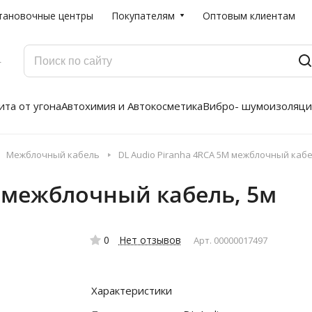
тановочные центры
Покупателям
Оптовым клиентам
Г
та от угона
Автохимия и Автокосметика
Вибро- шумоизоляци
Межблочный кабель
DL Audio Piranha 4RCA 5M межблочный кабе
M межблочный кабель, 5м
0
Нет отзывов
Арт.
00000017497
Характеристики