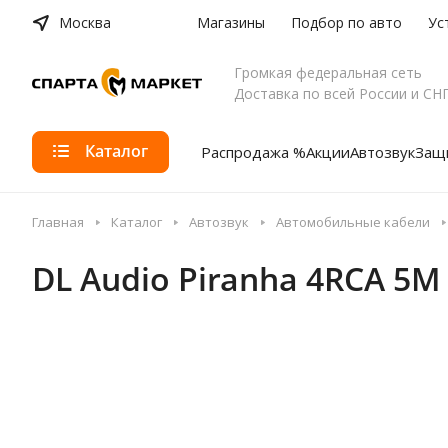
Москва
Магазины
Подбор по авто
Ус
Громкая федеральная сеть
Доставка по всей России и СН
Каталог
Распродажа %
Акции
Автозвук
Защи
Главная
Каталог
Автозвук
Автомобильные кабели
DL Audio Piranha 4RCA 5