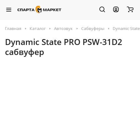
Главная
Каталог
Автозвук
Сабвуферы
Dynamic Stat
Dynamic State PRO PSW-31D2
сабвуфер