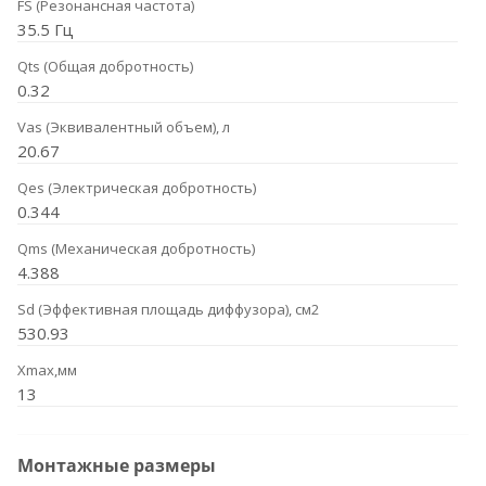
FS (Резонансная частота)
35.5 Гц
Qts (Общая добротность)
0.32
Vas (Эквивалентный объем), л
20.67
Qes (Электрическая добротность)
0.344
Qms (Механическая добротность)
4.388
Sd (Эффективная площадь диффузора), см2
530.93
Xmax,мм
13
Монтажные размеры