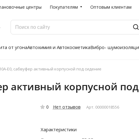
тановочные центры
Покупателям
Оптовым клиентам
Г
та от угона
Автохимия и Автокосметика
Вибро- шумоизоляци
10A-E0, сабвуфер активный корпусной под сидение
ер активный корпусной под
0
Нет отзывов
Арт.
00000018556
Характеристики