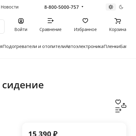
8-800-5000-757
Новости
Войти
Сравнение
Избранное
Корзина
я
Подогреватели и отопители
Автоэлектроника
Пленки
Багажн
 сидение
15 390 ₽