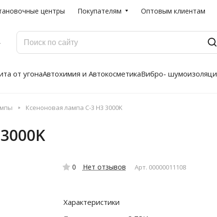
тановочные центры
Покупателям
Оптовым клиентам
Г
та от угона
Автохимия и Автокосметика
Вибро- шумоизоляци
ампы
Ксеноновая лампа C-3 H3 3000K
 3000K
0
Нет отзывов
Арт.
00000011108
Характеристики