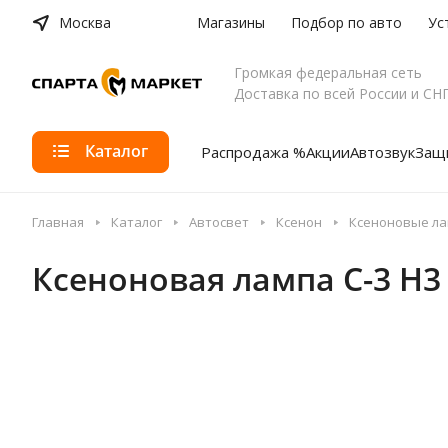
Москва
Магазины
Подбор по авто
Ус
Громкая федеральная сеть
Доставка по всей России и СН
Каталог
Распродажа %
Акции
Автозвук
Защи
Главная
Каталог
Автосвет
Ксенон
Ксеноновые л
Ксеноновая лампа C-3 H3