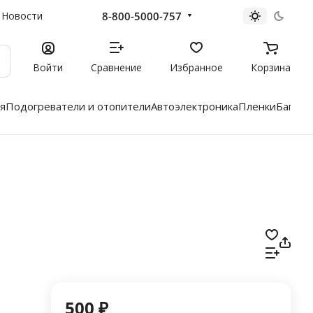
8-800-5000-757
Новости
Войти
Сравнение
Избранное
Корзина
я
Подогреватели и отопители
Автоэлектроника
Пленки
Багажн
500 ₽