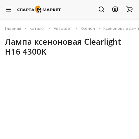
Главная
Каталог
Автосвет
Ксенон
Ксеноновые лам
Лампа ксеноновая Clearlight
H16 4300K