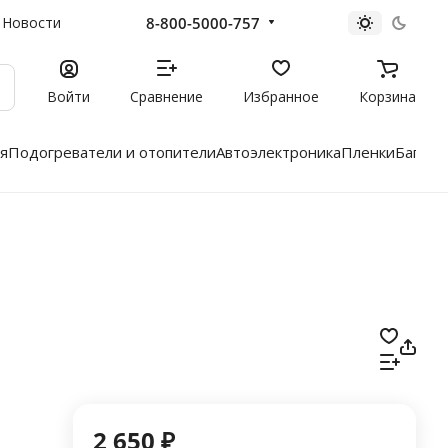
8-800-5000-757
Новости
Войти
Сравнение
Избранное
Корзина
я
Подогреватели и отопители
Автоэлектроника
Пленки
Багажн
2 650 ₽