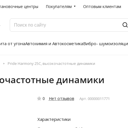
тановочные центры
Покупателям
Оптовым клиентам
Г
та от угона
Автохимия и Автокосметика
Вибро- шумоизоляци
Pride Harmony 25C, высокочастотные динамики
окочастотные динамики
0
Нет отзывов
Арт.
00000011771
Характеристики