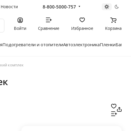
8-800-5000-757
Новости
Войти
Сравнение
Избранное
Корзина
я
Подогреватели и отопители
Автоэлектроника
Пленки
Багажн
еский комплек
ек