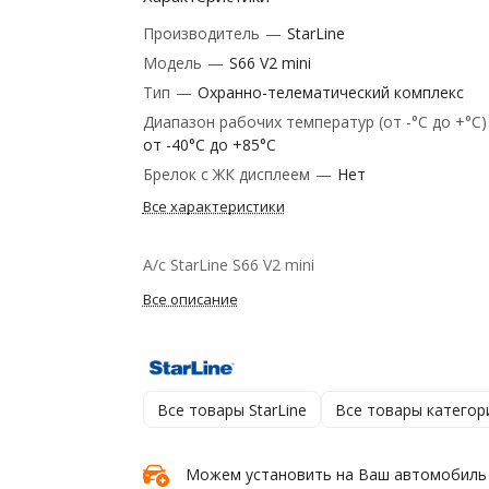
Производитель
—
StarLine
Модель
—
S66 V2 mini
Тип
—
Охранно-телематический комплекс
Диапазон рабочих температур (от -°С до +°С
от -40°С до +85°С
Брелок с ЖК дисплеем
—
Нет
Все характеристики
А/с StarLine S66 V2 mini
Все описание
Все товары StarLine
Все товары категор
Можем установить на Ваш автомобиль