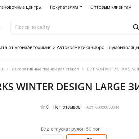
тановочные центры
Покупателям
Оптовым клиентам
Г
та от угона
Автохимия и Автокосметика
Вибро- шумоизоляци
ки
Декоративные пленки для стекол
ВИТРАЖНАЯ ПЛЕНКА SPAR
KS WINTER DESIGN LARGE
0
Нет отзывов
Арт.
00000008044
Вид отпуска :
рулон 50 пог