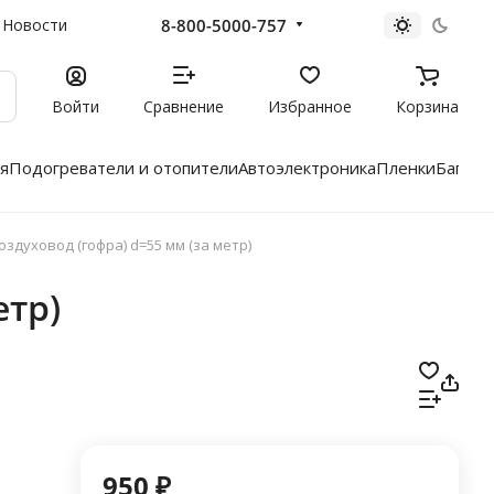
8-800-5000-757
Новости
Войти
Сравнение
Избранное
Корзина
я
Подогреватели и отопители
Автоэлектроника
Пленки
Багажн
оздуховод (гофра) d=55 мм (за метр)
етр)
950 ₽