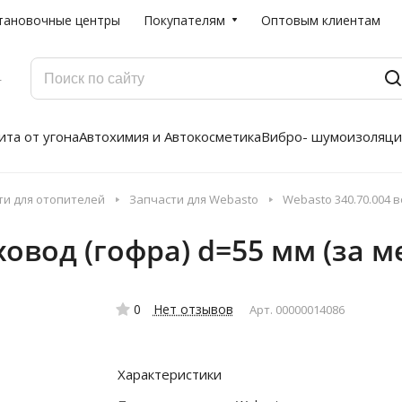
тановочные центры
Покупателям
Оптовым клиентам
Г
та от угона
Автохимия и Автокосметика
Вибро- шумоизоляци
ти для отопителей
Запчасти для Webasto
Webasto 340.70.004 в
ховод (гофра) d=55 мм (за м
0
Нет отзывов
Арт.
00000014086
Характеристики