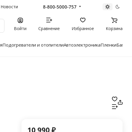
8-800-5000-757
Новости
Войти
Сравнение
Избранное
Корзина
я
Подогреватели и отопители
Автоэлектроника
Пленки
Багажн
10 990 ₽