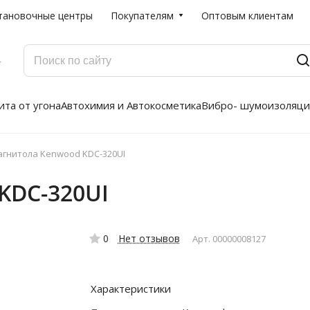
тановочные центры
Покупателям
Оптовым клиентам
Г
та от угона
Автохимия и Автокосметика
Вибро- шумоизоляци
гнитола Kenwood KDC-320UI
KDC-320UI
0
Нет отзывов
Арт.
00000008127
Характеристики