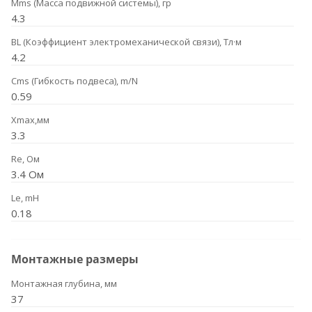
Mms (Масса подвижной системы), гр
4.3
BL (Коэффициент электромеханической связи), Тл·м
4.2
Cms (Гибкость подвеса), m/N
0.59
Xmax,мм
3.3
Re, Ом
3.4 Ом
Le, mH
0.18
Монтажные размеры
Монтажная глубина, мм
37