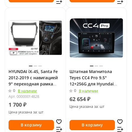
HYUNDAI iX-45, Santa Fe
Штатная Магнитола
2012-2019 с навигацией
Teyes CC4 Pro 9.5"
9" переходная рамка
12+256G для Hyundai
CARAV 22-787
Solaris II Рестайлинг 2020
0
0
В наличии
В наличии
- 2022
Арт.
00000014828
62 654 ₽
1 700 ₽
Цена указана за: шт
Цена указана за: шт
В корзину
В корзину