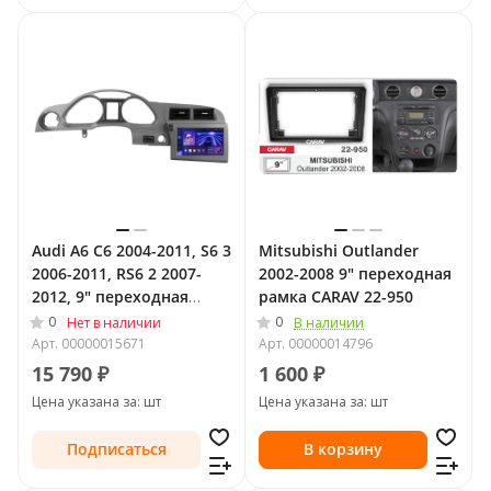
Audi A6 C6 2004-2011, S6 3
Mitsubishi Outlander
2006-2011, RS6 2 2007-
2002-2008 9" переходная
2012, 9" переходная
рамка CARAV 22-950
рамка Teyes 2528
0
0
Нет в наличии
В наличии
Арт.
00000015671
Арт.
00000014796
15 790 ₽
1 600 ₽
Цена указана за: шт
Цена указана за: шт
Подписаться
В корзину