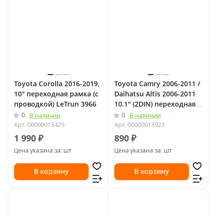
Toyota Corolla 2016-2019,
Toyota Camry 2006-2011 /
10" переходная рамка (с
Daihatsu Altis 2006-2011
проводкой) LeTrun 3966
10.1" (2DIN) переходная
рамка CARAV 22-001
0
0
В наличии
В наличии
Арт.
00000013429
Арт.
00000013923
1 990 ₽
890 ₽
Цена указана за: шт
Цена указана за: шт
В корзину
В корзину