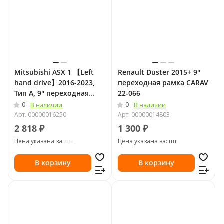
Mitsubishi ASX 1 【Left
Renault Duster 2015+ 9"
hand drive】2016-2023,
переходная рамка CARAV
Тип A, 9" переходная
22-066
рамка Teyes 2378-A
0
0
В наличии
В наличии
Арт.
00000016250
Арт.
00000014803
2 818 ₽
1 300 ₽
Цена указана за: шт
Цена указана за: шт
В корзину
В корзину