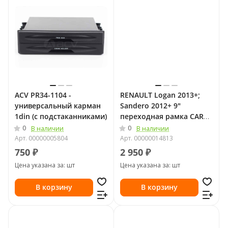
ACV PR34-1104 -
RENAULT Logan 2013+;
универсальный карман
Sandero 2012+ 9"
1din (с подстаканниками)
переходная рамка CARAV
22-212
0
0
В наличии
В наличии
Арт.
00000005804
Арт.
00000014813
750 ₽
2 950 ₽
Цена указана за: шт
Цена указана за: шт
В корзину
В корзину