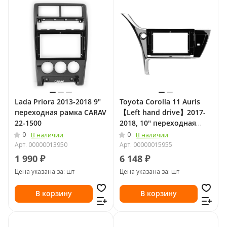
Lada Priora 2013-2018 9"
Toyota Corolla 11 Auris
переходная рамка CARAV
【Left hand drive】2017-
22-1500
2018, 10" переходная
рамкаTeyes 2443
0
0
В наличии
В наличии
Арт.
00000013950
Арт.
00000015955
1 990 ₽
6 148 ₽
Цена указана за: шт
Цена указана за: шт
В корзину
В корзину