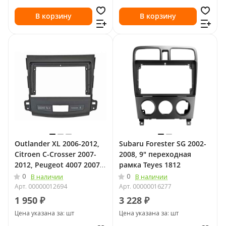
В корзину
В корзину
Outlander XL 2006-2012,
Subaru Forester SG 2002-
Citroen C-Crosser 2007-
2008, 9" переходная
2012, Peugeot 4007 2007-
рамка Teyes 1812
2012, 9" переходная
0
0
В наличии
В наличии
рамка (с проводкой)
Арт.
00000012694
Арт.
00000016277
LeTrun 3790
1 950 ₽
3 228 ₽
Цена указана за: шт
Цена указана за: шт