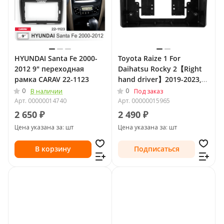
HYUNDAI Santa Fe 2000-
Toyota Raize 1 For
2012 9" переходная
Daihatsu Rocky 2【Right
рамка CARAV 22-1123
hand driver】2019-2023,
Тип-A, 10" переходная
0
0
В наличии
Под заказ
рамка Teyes 2470-A
Арт.
00000014740
Арт.
00000015965
2 650 ₽
2 490 ₽
Цена указана за: шт
Цена указана за: шт
В корзину
Подписаться