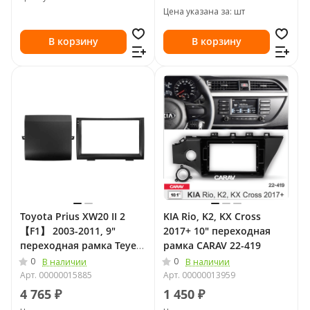
Цена указана за: шт
В корзину
В корзину
Toyota Prius XW20 II 2
KIA Rio, K2, KX Cross
【F1】 2003-2011, 9"
2017+ 10" переходная
переходная рамка Teyes
рамка CARAV 22-419
2074
0
0
В наличии
В наличии
Арт.
00000015885
Арт.
00000013959
4 765 ₽
1 450 ₽