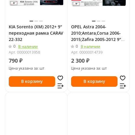
KIA Sorento (XM) 2012+ 9"
OPEL Astra 2004-
переходная рамка CARAV
2010;Antara,Corsa 2006-
22-332
2015;Zafira 2005-2012 9"
переходная рамка CARAV
0
0
В наличии
В наличии
22-1095
Арт.
00000013958
Арт.
00000014739
790 ₽
2 300 ₽
Цена указана за: шт
Цена указана за: шт
В корзину
В корзину