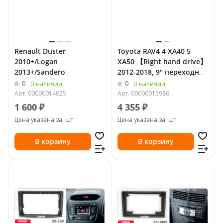
Renault Duster
Toyota RAV4 4 XA40 5
2010+/Logan
XA50 【Right hand drive】
2013+/Sandero
2012-2018, 9" переходная
2012+/LADA Xray 2015+ 9"
рамка Teyes 2022
0
0
В наличии
В наличии
переходная рамка CARAV
Арт.
00000014825
Арт.
00000015986
22-691
1 600 ₽
4 355 ₽
Цена указана за: шт
Цена указана за: шт
В корзину
В корзину