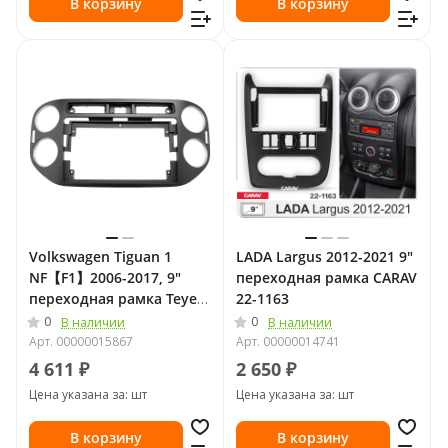
В корзину
В корзину
Volkswagen Tiguan 1
LADA Largus 2012-2021 9"
NF【F1】2006-2017, 9"
переходная рамка CARAV
переходная рамка Teyes
22-1163
1707
0
0
В наличии
В наличии
Арт.
00000015867
Арт.
00000014741
4 611 ₽
2 650 ₽
Цена указана за: шт
Цена указана за: шт
В корзину
В корзину