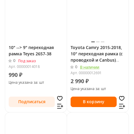
10" --> 9" переходная
Toyota Camry 2015-2018,
рамка Teyes 2657-38
10" переходная рамка (с
проводкой и Canbus)
0
Под заказ
LeTrun
Арт.
00000014018
0
В наличии
Арт.
00000012691
990 ₽
2 990 ₽
Цена указана за: шт
Цена указана за: шт
Подписаться
В корзину