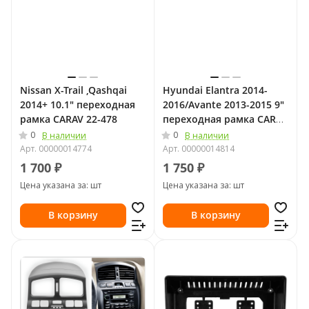
Nissan X-Trail ,Qashqai
Hyundai Elantra 2014-
2014+ 10.1" переходная
2016/Avante 2013-2015 9"
рамка CARAV 22-478
переходная рамка CARAV
22-274
0
0
В наличии
В наличии
Арт.
00000014774
Арт.
00000014814
1 700 ₽
1 750 ₽
Цена указана за: шт
Цена указана за: шт
В корзину
В корзину