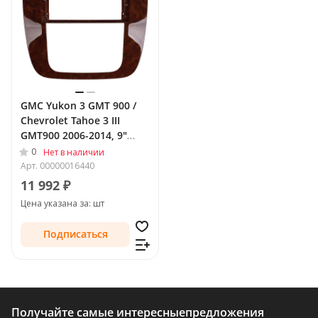
GMC Yukon 3 GMT 900 /
Chevrolet Tahoe 3 III
GMT900 2006-2014, 9"
переходная рамка Teyes
0
Нет в наличии
1686
Арт.
00000016440
11 992 ₽
Цена указана за: шт
Подписаться
Получайте самые интересные
предложения