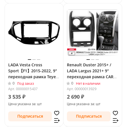
LADA Vesta Cross
Renault Duster 2015+ /
Sport【F1】2015-2022, 9"
LADA Largus 2021+ 9"
переходная рамка Teyes
переходная рамка CARAV
1388
22-1114
0
0
Под заказ
Нет в наличии
Арт.
00000015437
Арт.
00000013929
3 535 ₽
2 690 ₽
Цена указана за: шт
Цена указана за: шт
Подписаться
Подписаться