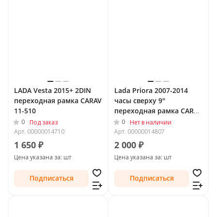
LADA Vesta 2015+ 2DIN
Lada Priora 2007-2014
переходная рамка CARAV
часы сверху 9"
11-510
переходная рамка CARAV
22-1180
0
0
Под заказ
Нет в наличии
Арт.
00000014710
Арт.
00000014807
1 650 ₽
2 000 ₽
Цена указана за: шт
Цена указана за: шт
Подписаться
Подписаться