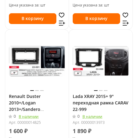
Цена указана за: шт
Цена указана за: шт
В корзину
В корзину
Renault Duster
Lada XRAY 2015+ 9"
2010+/Logan
переходная рамка CARAV
2013+/Sandero
22-999
2012+/LADA Xray 2015+ 9"
0
0
В наличии
В наличии
переходная рамка CARAV
Арт.
00000014825
Арт.
00000013973
22-691
1 600 ₽
1 890 ₽