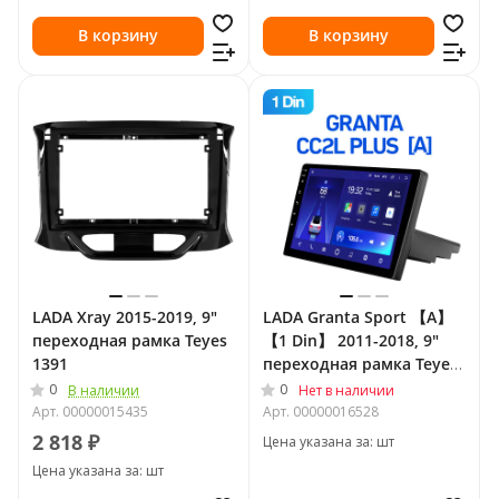
В корзину
В корзину
LADA Xray 2015-2019, 9"
LADA Granta Sport 【A】
переходная рамка Teyes
【1 Din】 2011-2018, 9"
1391
переходная рамка Teyes
2338
0
0
В наличии
Нет в наличии
Арт.
00000015435
Арт.
00000016528
2 818 ₽
Цена указана за: шт
Цена указана за: шт