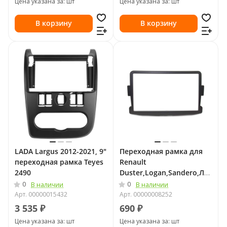
Цена указана за: шт
Цена указана за: шт
В корзину
В корзину
LADA Largus 2012-2021, 9"
Переходная рамка для
переходная рамка Teyes
Renault
2490
Duster,Logan,Sandero,Лада
X-RAY 2DIN
0
0
В наличии
В наличии
Арт.
00000015432
Арт.
00000008252
3 535 ₽
690 ₽
Цена указана за: шт
Цена указана за: шт