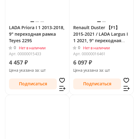
LADA Priora I 1 2013-2018,
Renault Duster 【F1】
9" переходная рамка
2015-2021 / LADA Largus I
Teyes 2295
1 2021, 9" переходная
рамка Teyes 1505
0
0
Нет в наличии
Нет в наличии
Арт.
00000015433
Арт.
00000016461
4 457 ₽
6 097 ₽
Цена указана за: шт
Цена указана за: шт
Подписаться
Подписаться