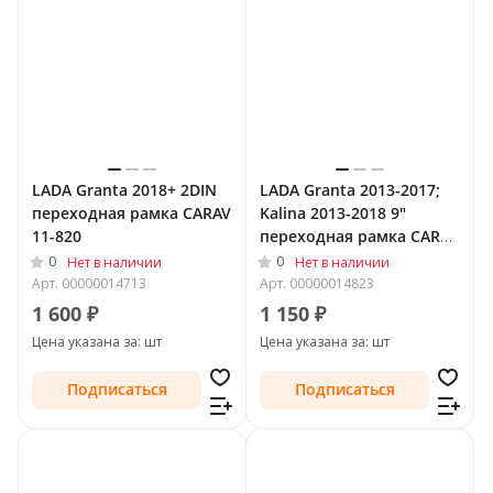
LADA Granta 2018+ 2DIN
LADA Granta 2013-2017;
переходная рамка CARAV
Kalina 2013-2018 9"
11-820
переходная рамка CARAV
22-620
0
0
Нет в наличии
Нет в наличии
Арт.
00000014713
Арт.
00000014823
1 600 ₽
1 150 ₽
Цена указана за: шт
Цена указана за: шт
Подписаться
Подписаться