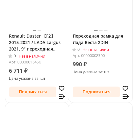
Renault Duster 【F2】
Переходная рамка для
2015-2021 / LADA Largus
Лада Веста 2DIN
2021, 9" переходная
0
Нет в наличии
рамка Teyes 1997
Арт.
00000008300
0
Нет в наличии
Арт.
00000016456
990 ₽
6 711 ₽
Цена указана за: шт
Цена указана за: шт
Подписаться
Подписаться