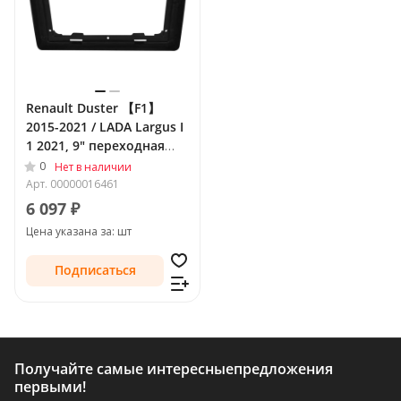
Renault Duster 【F1】
2015-2021 / LADA Largus I
1 2021, 9" переходная
рамка Teyes 1505
0
Нет в наличии
Арт.
00000016461
6 097 ₽
Цена указана за: шт
Подписаться
Получайте самые интересные
предложения
первыми!