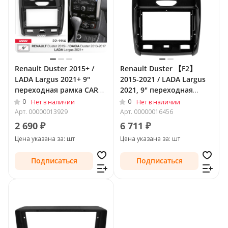
Renault Duster 2015+ /
Renault Duster 【F2】
LADA Largus 2021+ 9"
2015-2021 / LADA Largus
переходная рамка CARAV
2021, 9" переходная
22-1114
рамка Teyes 1997
0
0
Нет в наличии
Нет в наличии
Арт.
00000013929
Арт.
00000016456
2 690 ₽
6 711 ₽
Цена указана за: шт
Цена указана за: шт
Подписаться
Подписаться