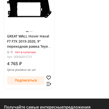
GREAT WALL Hover Haval
F7 F7X 2019-2020, 9"
переходная рамка Teyes
2014
0
Нет в наличии
Арт.
00000015731
4 765 ₽
Цена указана за: шт
Подписаться
Получайте самые интересные
предложения