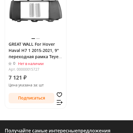
GREAT WALL For Hover
Haval H7 1 2015-2021, 9"
переходная рамка Teyes
2502
0
Нет в наличии
Арт.
00000015727
7 121 ₽
Цена указана за: шт
Подписаться
Получайте самые интересные
предложения