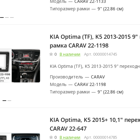
Модель
—
CARAV 22-1133
Типоразмер рамки
—
9" (22.86 см)
KIA Optima (TF), K5 2013-2015 9
рамка CARAV 22-1198
0
В наличии
Арт.
00000014745
KIA Optima (TF), K5 2013-2015 9" переход
Производитель
—
CARAV
Модель
—
CARAV 22-1198
Типоразмер рамки
—
9" (22.86 см)
KIA Optima, K5 2015+ 10,1" переходная рамка
CARAV 22-647
0
В наличии
Арт.
00000014785