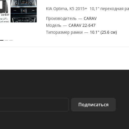
KIA Optima, K5 2015+ 10,1" переходная р
Производитель
—
CARAV
Модель
—
CARAV 22-647
Типоразмер рамки
—
10.1" (25.6 см)
Подписаться