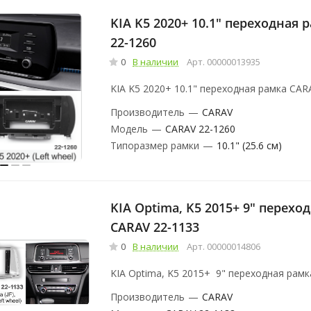
KIA K5 2020+ 10.1" переходная 
22-1260
0
В наличии
Арт.
00000013935
KIA K5 2020+ 10.1" переходная рамка CAR
Производитель
—
CARAV
Модель
—
CARAV 22-1260
Типоразмер рамки
—
10.1" (25.6 см)
KIA Optima, K5 2015+ 9" переходная рамка
CARAV 22-1133
0
В наличии
Арт.
00000014806
KIA Optima, K5 2015+ 9" переходная рам
Производитель
—
CARAV