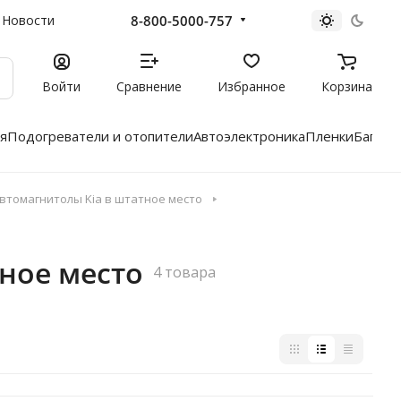
8-800-5000-757
Новости
Войти
Сравнение
Избранное
Корзина
я
Подогреватели и отопители
Автоэлектроника
Пленки
Багажн
втомагнитолы Kia в штатное место
ное место
4 товара