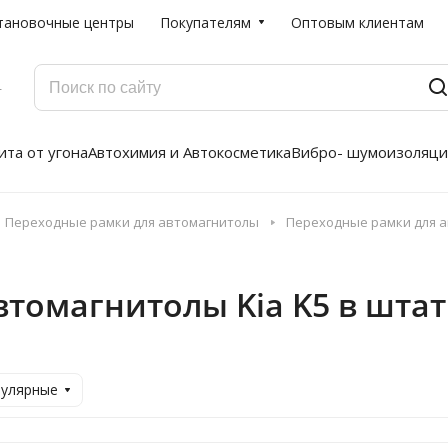
тановочные центры
Покупателям
Оптовым клиентам
Г
та от угона
Автохимия и Автокосметика
Вибро- шумоизоляци
Переходные рамки для автомагнитолы
Переходные рамки для а
томагнитолы Kia K5 в штат
пулярные