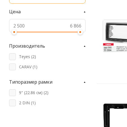
Цена
Производитель
Teyes (
2
)
CARAV (
1
)
Типоразмер рамки
9" (22.86 см) (
2
)
2 DIN (
1
)