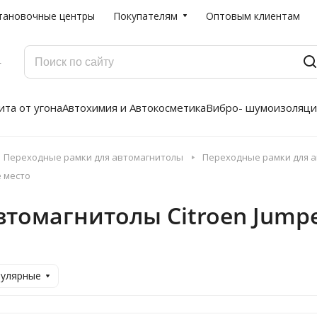
тановочные центры
Покупателям
Оптовым клиентам
Г
та от угона
Автохимия и Автокосметика
Вибро- шумоизоляци
Переходные рамки для автомагнитолы
Переходные рамки для а
е место
томагнитолы Citroen Jumpe
пулярные