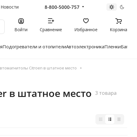
8-800-5000-757
Новости
Войти
Сравнение
Избранное
Корзина
я
Подогреватели и отопители
Автоэлектроника
Пленки
Багажн
втомагнитолы Citroen в штатное место
r в штатное место
3 товара