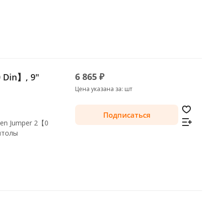
ы
6 865 ₽
 Din】, 9"
Цена указана за: шт
Подписаться
roen Jumper 2【0
итолы