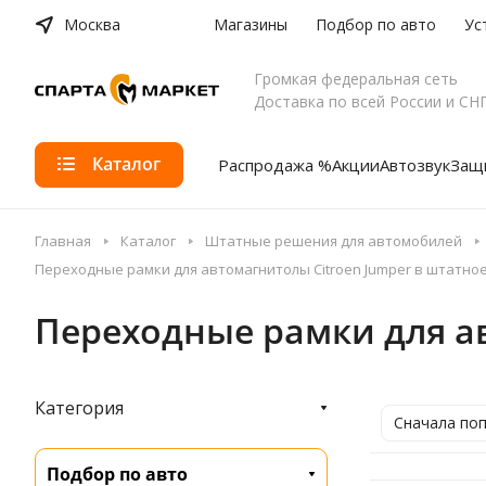
Москва
Магазины
Подбор по авто
Ус
Громкая федеральная сеть
Доставка по всей России и СН
Каталог
Распродажа %
Акции
Автозвук
Защи
Главная
Каталог
Штатные решения для автомобилей
Переходные рамки для автомагнитолы Citroen Jumper в штатно
Переходные рамки для ав
Категория
Сначала по
Подбор по авто