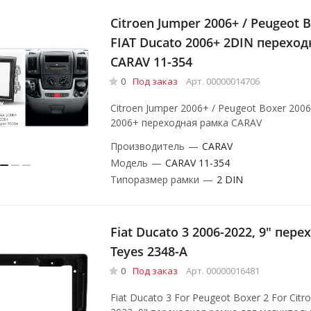
Citroen Jumper 2006+ / Peugeot B
FIAT Ducato 2006+ 2DIN перехо
CARAV 11-354
0
Под заказ
Арт.
00000014706
Citroen Jumper 2006+ / Peugeot Boxer 2006
2006+ переходная рамка CARAV
Производитель
—
CARAV
Модель
—
CARAV 11-354
Типоразмер рамки
—
2 DIN
Fiat Ducato 3 2006-2022, 9" пер
Teyes 2348-A
0
Под заказ
Арт.
00000016481
Fiat Ducato 3 For Peugeot Boxer 2 For Citr