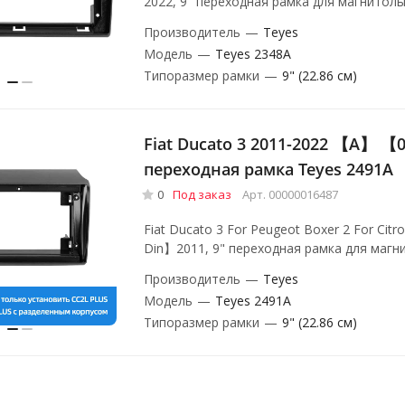
2022, 9" переходная рамка для магнитол
Производитель
—
Teyes
Модель
—
Teyes 2348A
Типоразмер рамки
—
9" (22.86 см)
Fiat Ducato 3 2011-2022 【A】 【0
переходная рамка Teyes 2491A
0
Под заказ
Арт.
00000016487
Fiat Ducato 3 For Peugeot Boxer 2 For Cit
Din】2011, 9" переходная рамка для магн
Производитель
—
Teyes
Модель
—
Teyes 2491A
Типоразмер рамки
—
9" (22.86 см)