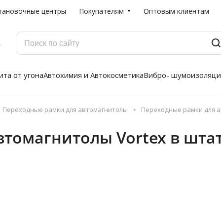
тановочные центры
Покупателям
Оптовым клиентам
Г
та от угона
Автохимия и Автокосметика
Вибро- шумоизоляци
Переходные рамки для автомагнитолы
Переходные рамки для а
втомагнитолы Vortex в шта