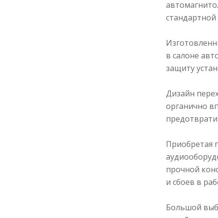
автомагнитол
стандартной 
Изготовленн
в салоне авт
защиту устан
Дизайн перех
органично вп
предотврати
Приобретая п
аудиооборуд
прочной кон
и сбоев в ра
Большой выб