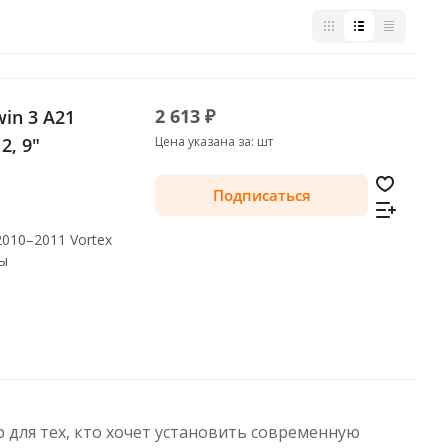
2 613 ₽
win 3 A21
2, 9"
Цена указана за: шт
Подписаться
2010–2011 Vortex
лы
р для тех, кто хочет установить современную