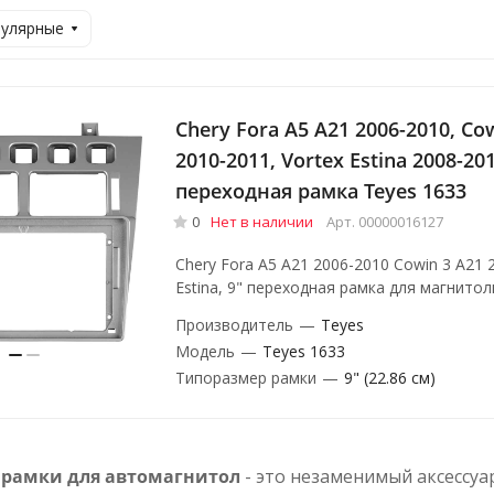
пулярные
Chery Fora A5 A21 2006-2010, Co
2010-2011, Vortex Estina 2008-201
переходная рамка Teyes 1633
0
Нет в наличии
Арт.
00000016127
Chery Fora A5 A21 2006-2010 Cowin 3 A21 
Estina, 9" переходная рамка для магнито
Производитель
—
Teyes
Модель
—
Teyes 1633
Типоразмер рамки
—
9" (22.86 см)
 рамки для автомагнитол
- это незаменимый аксессуа