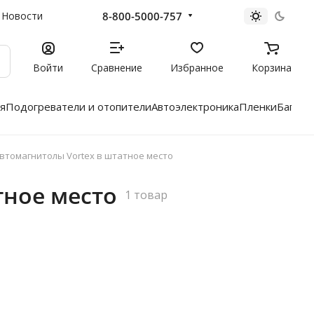
8-800-5000-757
Новости
Войти
Сравнение
Избранное
Корзина
я
Подогреватели и отопители
Автоэлектроника
Пленки
Багажн
втомагнитолы Vortex в штатное место
тное место
1 товар