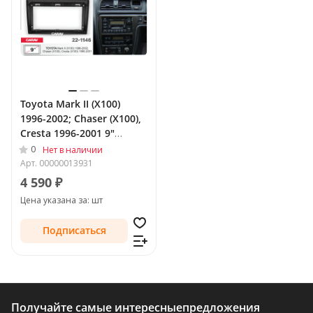
Toyota Mark II (X100)
1996-2002; Chaser (X100),
Cresta 1996-2001 9"
переходная рамка CARAV
0
Нет в наличии
22-1146
Арт.
00000013931
4 590 ₽
Цена указана за: шт
Подписаться
Получайте самые интересные
предложения