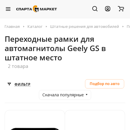
Главная
Каталог
Штатные решения для автомобилей
П
Переходные рамки для
автомагнитолы Geely GS в
штатное место
2 товара
Подбор по авто
ФИЛЬТР
Сначала популярные