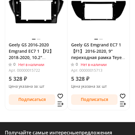
Geely GS 2016-2020
Geely GS Emgrand EC7 1
Emgrand EC7 1 【F2】
【F1】 2016-2020, 9"
2018-2020, 10.2"
переходная рамка Teyes
переходная рамка Teyes
1886
0
0
Нет в наличии
Нет в наличии
2009
Арт.
00000015722
Арт.
00000015713
5 328 ₽
5 328 ₽
Цена указана за: шт
Цена указана за: шт
Подписаться
Подписаться
Получайте самые интересные
предложения