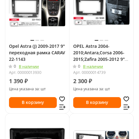
Opel Astra (J) 2009-2017 9"
OPEL Astra 2004-
переходная рамка CARAV
2010;Antara,Corsa 2006-
22-1143
2015;Zafira 2005-2012 9"
переходная рамка CARAV
0
0
В наличии
В наличии
22-1095
Арт.
00000013930
Арт.
00000014739
1 390 ₽
2 300 ₽
Цена указана за: шт
Цена указана за: шт
В корзину
В корзину