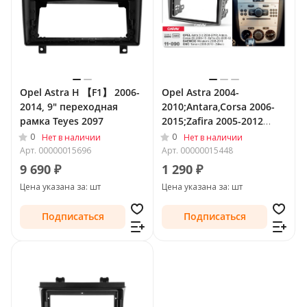
Opel Astra H 【F1】 2006-
Opel Astra 2004-
2014, 9" переходная
2010;Antara,Corsa 2006-
рамка Teyes 2097
2015;Zafira 2005-2012
2DIN переходная рамка
0
0
Нет в наличии
Нет в наличии
CARAV 11-090
Арт.
00000015696
Арт.
00000015448
9 690 ₽
1 290 ₽
Цена указана за: шт
Цена указана за: шт
Подписаться
Подписаться