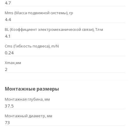
4.7
Mms (Масса подвижной системы), гр
4.4
BL (Коэффициент электромеханической связи), Тл·м
4.1
Cms (Гибкость подвеса), m/N
0.24
Xmax,мм
2
Монтажные размеры
Монтажная глубина, мм
37.5
Монтажный диаметр, мм
73