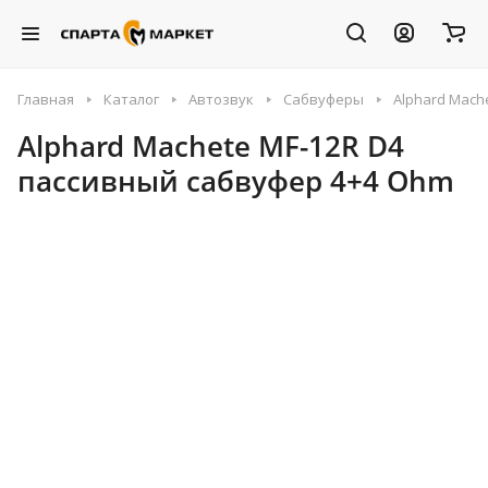
Главная
Каталог
Автозвук
Сабвуферы
Alphard Mach
Alphard Machete MF-12R D4
пассивный сабвуфер 4+4 Ohm