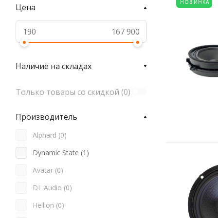
НОВИНКА
Цена
Наличие на складах
Только товары со скидкой (
0
)
Производитель
Alphard (
0
)
Dynamic State (
1
)
Avatar (
0
)
DL Audio (
0
)
Hellion (
0
)