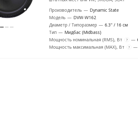
Производитель
—
Dynamic State
Модель
—
DVW-W162
Диаметр / Типоразмер
—
6.3" / 16 см
Тип
—
Мидбас (Midbass)
Мощность номинальная (RMS), Вт
—
?
Мощность максимальная (MAX), Вт
—
?