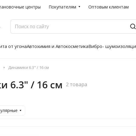
тановочные центры
Покупателям
Оптовым клиентам
Г
та от угона
Автохимия и Автокосметика
Вибро- шумоизоляци
Динамики 6.3" / 16 см
6.3" / 16 см
2 товара
пулярные