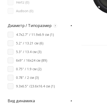
Hertz (
0
)
Audison (
0
)
Pioneer (
0
)
Диаметр / Типоразмер
?
Black Hydra (
0
)
4.7x2.7" / 11.9x6.9 см (
1
)
ACV (
0
)
5.2" / 13.21 см (
6
)
Aura (
0
)
5.3" / 13.4 см (
3
)
Best Balance (
0
)
6x9" / 16x24 см (
89
)
AUDIO NOVA (
0
)
0.75" / 1.9 см (
2
)
EDGE (
0
)
0.78" / 2 см (
3
)
JL Audio (
0
)
9.3x6.5" /23.6x16.4 см (
1
)
JVC (
0
)
1" / 2.54 см (
20
)
Abent (
0
)
Вид динамика
1.1" / 2.8 см (
5
)
AMP by A.Vakhtin (
0
)