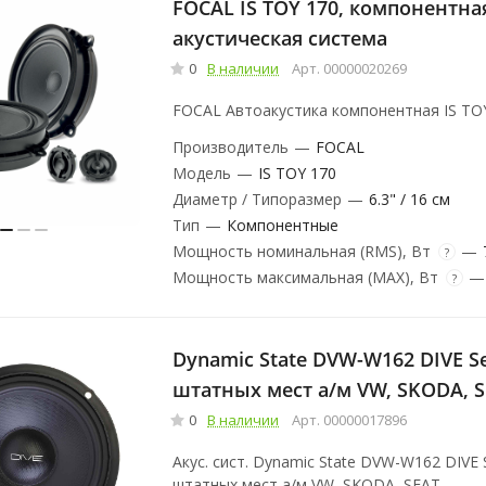
FOCAL IS TOY 170, компонентна
акустическая система
0
В наличии
Арт.
00000020269
FOCAL Автоакустика компонентная IS TO
Производитель
—
FOCAL
Модель
—
IS TOY 170
Диаметр / Типоразмер
—
6.3" / 16 см
Тип
—
Компонентные
Мощность номинальная (RMS), Вт
—
?
Мощность максимальная (MAX), Вт
—
?
Dynamic State DVW-W162 DIVE Se
штатных мест а/м VW, SKODA, 
0
В наличии
Арт.
00000017896
Акус. сист. Dynamic State DVW-W162 DIVE 
штатных мест а/м VW, SKODA, SEAT