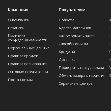
7х10" / 18х25 см (
3
)
Компания
Покупателям
8" / 20 см (
148
)
О Компании
Новости
8x9" / 20x23 см (
1
)
Вакансии
Адреса магазинов
8.27" / 21 см (
6
)
Политика
Как оформить заказ
конфиденциальности
8.8" / 22.4 см (
2
)
Способы оплаты
Персональные данные
Кредиты
9.8" / 24.9 см (
1
)
Правила продаж
Доставка
10" / 25 см (
19
)
Правила пользования
Проверить статус заказа
12" / 30 см (
1
)
Оптовым покупателям
Обмен, возврат, гарантия
1" / 2.6 см (
1
)
Поставщикам
Сервисные центры
1.2" / 3.0 см (
1
)
1.48" / 3.77 см (
2
)
1.73" / 4.4 см (
1
)