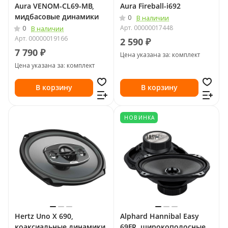
Aura VENOM-CL69-MB,
Aura Fireball-i692
мидбасовые динамики
0
В наличии
Арт.
00000017448
0
В наличии
Арт.
00000019166
2 590 ₽
7 790 ₽
Цена указана за: комплект
Цена указана за: комплект
В корзину
В корзину
НОВИНКА
Hertz Uno X 690,
Alphard Hannibal Easy
коаксиальные динамики
69FR, широкополосные