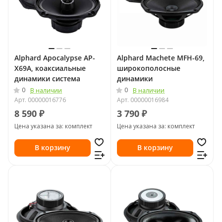
Alphard Apocalypse AP-
Alphard Machete MFH-69,
X69A, коаксиальные
широкополосные
динамики система
динамики
0
0
В наличии
В наличии
Арт.
00000016776
Арт.
00000016984
8 590 ₽
3 790 ₽
Цена указана за: комплект
Цена указана за: комплект
В корзину
В корзину