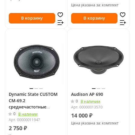
Цена указана за: комплект
В корзину
В корзину
Dynamic State CUSTOM
Audison AP 690
CM-69.2
0
В наличии
среднечастотные
Арт.
00000013570
динамики
0
В наличии
14 000 ₽
Арт.
00000011947
Цена указана за: комплект
2 750 ₽