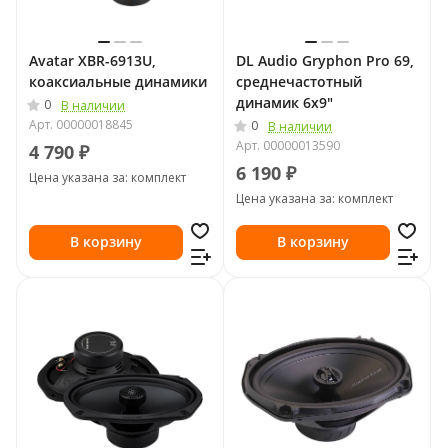
Avatar XBR-6913U,
DL Audio Gryphon Pro 69,
коаксиальные динамики
среднечастотный
динамик 6x9"
0
В наличии
Арт.
00000018845
0
В наличии
Арт.
00000013590
4 790 ₽
6 190 ₽
Цена указана за: комплект
Цена указана за: комплект
В корзину
В корзину