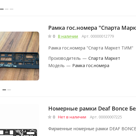
Рамка гос.номера "Спарта Мар
0
В наличии
Арт.
00000012779
Рамка гос.номера "Спарта Маркет ТИМ"
Производитель
—
Спарта Маркет
Модель
—
Рамка гос.номера
Номерные рамки Deaf Bonce Б
0
Нет в наличии
Арт.
00000007225
Фирменные номерные рамки DEAF BONCE