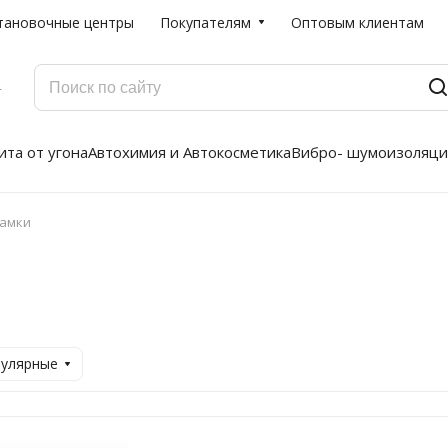
тановочные центры
Покупателям
Оптовым клиентам
Г
та от угона
Автохимия и Автокосметика
Вибро- шумоизоляци
амки
пулярные