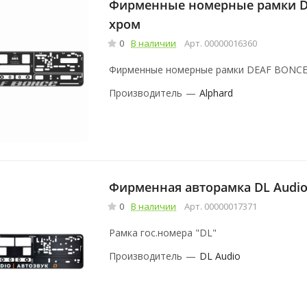
Фирменные номерные рамки D
хром
0
В наличии
Арт.
00000016360
Фирменные номерные рамки DEAF BONCE
Производитель
—
Alphard
Фирменная авторамка DL Audi
0
В наличии
Арт.
00000017371
Рамка гос.номера "DL"
Производитель
—
DL Audio