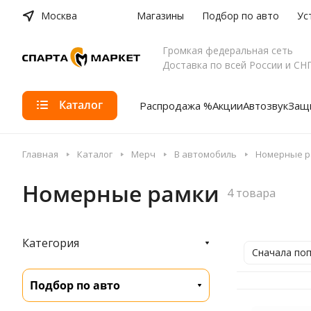
Москва
Магазины
Подбор по авто
Ус
Громкая федеральная сеть
Доставка по всей России и СН
Каталог
Распродажа %
Акции
Автозвук
Защи
Главная
Каталог
Мерч
В автомобиль
Номерные р
Номерные рамки
4 товара
Категория
Сначала по
Подбор по авто