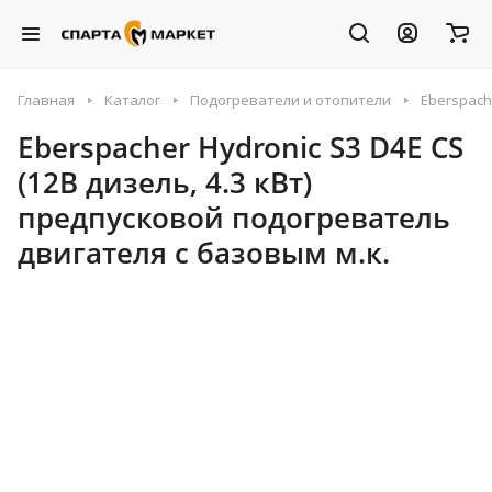
Главная
Каталог
Подогреватели и отопители
Eberspach
Eberspacher Hydronic S3 D4E CS
(12В дизель, 4.3 кВт)
предпусковой подогреватель
двигателя с базовым м.к.