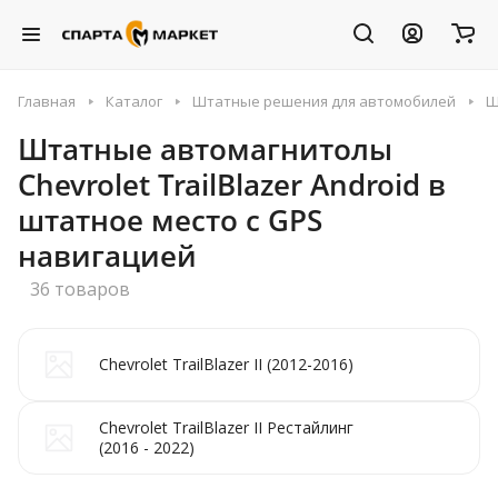
Главная
Каталог
Штатные решения для автомобилей
Ш
Штатные автомагнитолы
Chevrolet TrailBlazer Android в
штатное место с GPS
навигацией
36 товаров
Chevrolet TrailBlazer II (2012-2016)
Chevrolet TrailBlazer II Рестайлинг
(2016 - 2022)