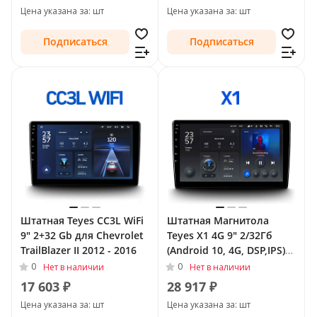
Цена указана за: шт
Цена указана за: шт
Подписаться
Подписаться
Штатная Teyes CC3L WiFi
Штатная Магнитола
9" 2+32 Gb для Chevrolet
Teyes X1 4G 9" 2/32Гб
TrailBlazer II 2012 - 2016
(Android 10, 4G, DSP,IPS)
для Chevrolet TrailBlazer
0
0
Нет в наличии
Нет в наличии
II Рестайлинг 2016 - 2022
17 603 ₽
28 917 ₽
Цена указана за: шт
Цена указана за: шт