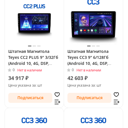
Штатная Магнитола
Штатная Магнитола
Teyes CC2 PLUS 9" 3/32Гб
Teyes CC3 9" 6/128Гб
(Android 10, 4G, DSP,
(Android 10, 4G, DSP,
QLed) для Chevrolet
QLed) для Chevrolet
0
0
Нет в наличии
Нет в наличии
TrailBlazer II Рестайлинг
TrailBlazer II 2012 - 2016
34 917 ₽
42 603 ₽
2016 - 2022
Цена указана за: шт
Цена указана за: шт
Подписаться
Подписаться