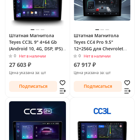
Штатная Магнитола
Штатная Магнитола
Teyes CC3L 9" 4+64 Gb
Teyes CC4 Pro 9.5"
(Android 10, 4G, DSP, IPS)
12+256G для Chevrolet
для Chevrolet TrailBlazer
TrailBlazer II Рестайлинг
0
0
Нет в наличии
Нет в наличии
II 2012 - 2016
2016 - 2022
27 603 ₽
67 917 ₽
Цена указана за: шт
Цена указана за: шт
Подписаться
Подписаться