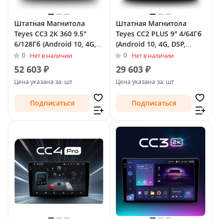
Штатная Магнитола
Штатная Магнитола
Teyes CC3 2К 360 9.5"
Teyes CC2 PLUS 9" 4/64Гб
6/128Гб (Android 10, 4G,
(Android 10, 4G, DSP,
DSP, QLed) - круговой
QLed) для Chevrolet
0
0
Нет в наличии
Нет в наличии
обзор для Chevrolet
TrailBlazer II 2012 - 2016
52 603 ₽
29 603 ₽
TrailBlazer II 2012 - 2016
Цена указана за: шт
Цена указана за: шт
Подписаться
Подписаться