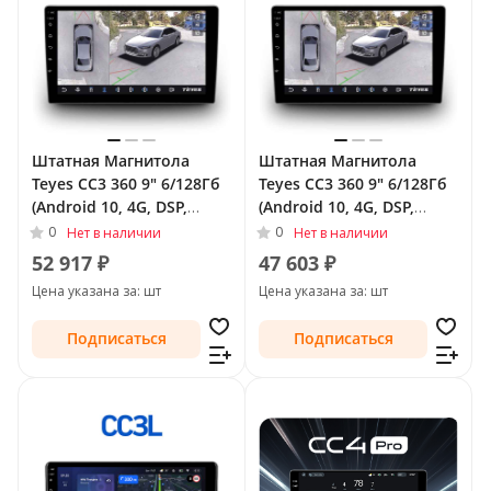
Штатная Магнитола
Штатная Магнитола
Teyes CC3 360 9" 6/128Гб
Teyes CC3 360 9" 6/128Гб
(Android 10, 4G, DSP,
(Android 10, 4G, DSP,
QLed) - круговой обзор
QLed) - круговой обзор
0
0
Нет в наличии
Нет в наличии
для Chevrolet TrailBlazer
для Chevrolet TrailBlazer
52 917 ₽
47 603 ₽
II Рестайлинг 2016 - 2022
II 2012 - 2016
Цена указана за: шт
Цена указана за: шт
Подписаться
Подписаться