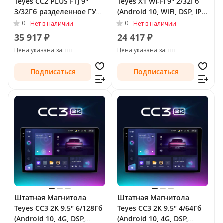
Teyes CC2 PLUS FTJ 9"
Teyes X1 WI-FI 9" 2/32Гб
3/32Гб разделенное ГУ
(Android 10, WiFi, DSP, IPS)
(Android 10, 4G, DSP,
для Chevrolet TrailBlazer
0
0
Нет в наличии
Нет в наличии
QLed) для Chevrolet
II Рестайлинг 2016 - 2022
35 917 ₽
24 417 ₽
TrailBlazer II Рестайлинг
Цена указана за: шт
Цена указана за: шт
2016 - 2022
Подписаться
Подписаться
Штатная Магнитола
Штатная Магнитола
Teyes CC3 2K 9.5" 6/128Гб
Teyes CC3 2К 9.5" 4/64Гб
(Android 10, 4G, DSP,
(Android 10, 4G, DSP,