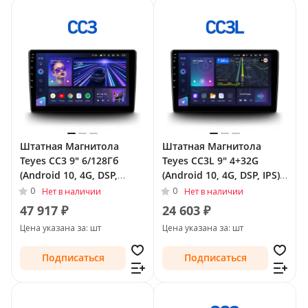
Штатная Магнитола
Штатная Магнитола
Teyes CC3 9" 6/128Гб
Teyes CC3L 9" 4+32G
(Android 10, 4G, DSP,
(Android 10, 4G, DSP, IPS)
QLed) для Chevrolet
для Chevrolet TrailBlazer
0
0
Нет в наличии
Нет в наличии
TrailBlazer II Рестайлинг
II 2012 - 2016
47 917 ₽
24 603 ₽
2016 - 2022
Цена указана за: шт
Цена указана за: шт
Подписаться
Подписаться