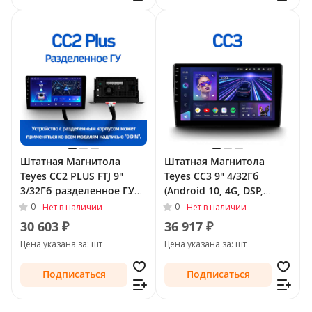
Штатная Магнитола
Штатная Магнитола
Teyes CC2 PLUS FTJ 9"
Teyes CC3 9" 4/32Гб
3/32Гб разделенное ГУ
(Android 10, 4G, DSP,
(Android 10, 4G, DSP,
QLed) для Chevrolet
0
0
Нет в наличии
Нет в наличии
QLed) для Chevrolet
TrailBlazer II Рестайлинг
30 603 ₽
36 917 ₽
TrailBlazer II 2012 - 2016
2016 - 2022
Цена указана за: шт
Цена указана за: шт
Подписаться
Подписаться