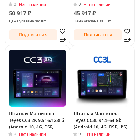
QLed) для Chevrolet
QLed) для Chevrolet
0
0
Нет в наличии
Нет в наличии
TrailBlazer II Рестайлинг
TrailBlazer II Рестайлинг
50 917 ₽
45 917 ₽
2016 - 2022
2016 - 2022
Цена указана за: шт
Цена указана за: шт
Подписаться
Подписаться
Штатная Магнитола
Штатная Магнитола
Teyes CC3 2K 9.5" 6/128Гб
Teyes CC3L 9" 4+64 Gb
(Android 10, 4G, DSP,
(Android 10, 4G, DSP, IPS)
QLed) для Chevrolet
для Chevrolet TrailBlazer
0
0
Нет в наличии
Нет в наличии
TrailBlazer II 2012 - 2016
II Рестайлинг 2016 - 2022