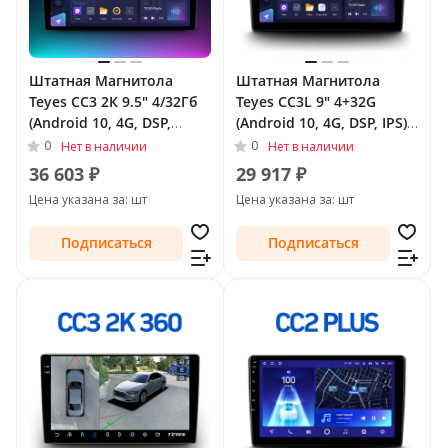
Штатная Магнитола
Штатная Магнитола
Teyes CC3 2К 9.5" 4/32Гб
Teyes CC3L 9" 4+32G
(Android 10, 4G, DSP,
(Android 10, 4G, DSP, IPS)
QLed) для Chevrolet
для Chevrolet TrailBlazer
0
0
Нет в наличии
Нет в наличии
TrailBlazer II 2012 - 2016
II Рестайлинг 2016 - 2022
36 603 ₽
29 917 ₽
Цена указана за: шт
Цена указана за: шт
Подписаться
Подписаться