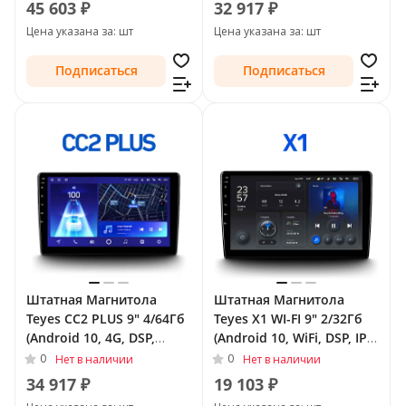
45 603 ₽
32 917 ₽
Цена указана за: шт
Цена указана за: шт
Подписаться
Подписаться
Штатная Магнитола
Штатная Магнитола
Teyes CC2 PLUS 9" 4/64Гб
Teyes X1 WI-FI 9" 2/32Гб
(Android 10, 4G, DSP,
(Android 10, WiFi, DSP, IPS)
QLed) для Chevrolet
для Chevrolet TrailBlazer
0
0
Нет в наличии
Нет в наличии
TrailBlazer II Рестайлинг
II 2012 - 2016
34 917 ₽
19 103 ₽
2016 - 2022