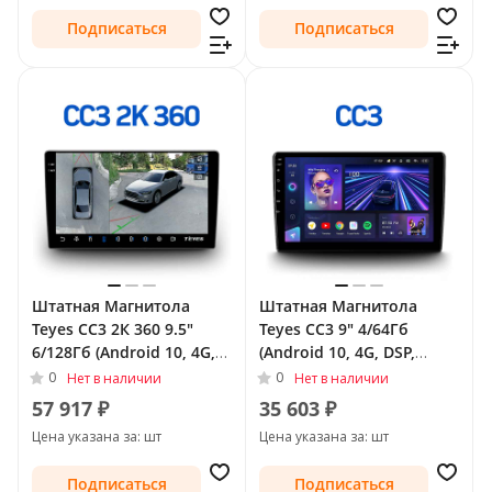
Подписаться
Подписаться
Штатная Магнитола
Штатная Магнитола
Teyes CC3 2К 360 9.5"
Teyes CC3 9" 4/64Гб
6/128Гб (Android 10, 4G,
(Android 10, 4G, DSP,
DSP, QLed) - круговой
QLed) для Chevrolet
0
0
Нет в наличии
Нет в наличии
обзор для Chevrolet
TrailBlazer II 2012 - 2016
57 917 ₽
35 603 ₽
TrailBlazer II Рестайлинг
Цена указана за: шт
Цена указана за: шт
2016 - 2022
Подписаться
Подписаться