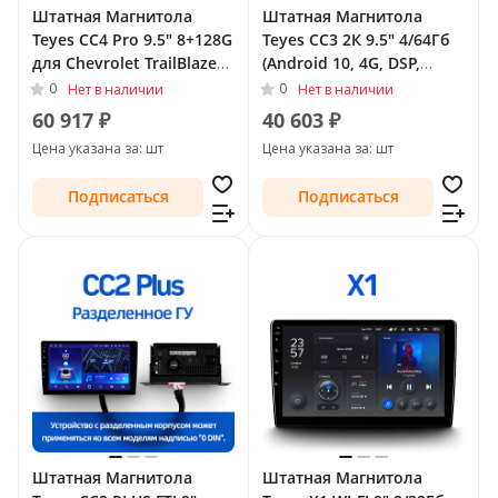
Штатная Магнитола
Штатная Магнитола
Teyes CC4 Pro 9.5" 8+128G
Teyes CC3 2К 9.5" 4/64Гб
для Chevrolet TrailBlazer
(Android 10, 4G, DSP,
II Рестайлинг 2016 - 2022
QLed) для Chevrolet
0
0
Нет в наличии
Нет в наличии
TrailBlazer II 2012 - 2016
60 917 ₽
40 603 ₽
Цена указана за: шт
Цена указана за: шт
Подписаться
Подписаться
Штатная Магнитола
Штатная Магнитола