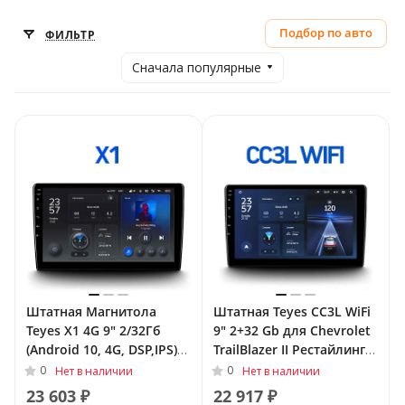
Подбор по авто
ФИЛЬТР
Сначала популярные
Штатная Магнитола
Штатная Teyes CC3L WiFi
Teyes X1 4G 9" 2/32Гб
9" 2+32 Gb для Chevrolet
(Android 10, 4G, DSP,IPS)
TrailBlazer II Рестайлинг
для Chevrolet TrailBlazer
2016 - 2022
0
0
Нет в наличии
Нет в наличии
II 2012 - 2016
23 603 ₽
22 917 ₽