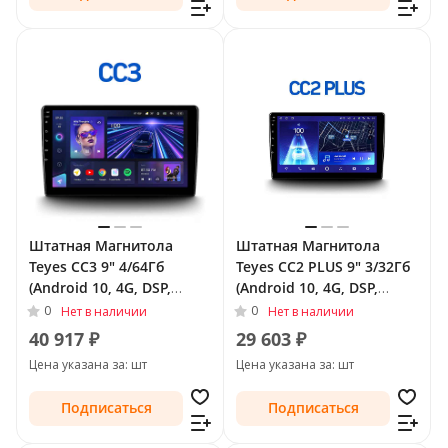
Штатная Магнитола
Штатная Магнитола
Teyes CC3 9" 4/64Гб
Teyes CC2 PLUS 9" 3/32Гб
(Android 10, 4G, DSP,
(Android 10, 4G, DSP,
QLed) для Chevrolet
QLed) для Chevrolet
0
0
Нет в наличии
Нет в наличии
TrailBlazer II Рестайлинг
TrailBlazer II 2012 - 2016
40 917 ₽
29 603 ₽
2016 - 2022
Цена указана за: шт
Цена указана за: шт
Подписаться
Подписаться