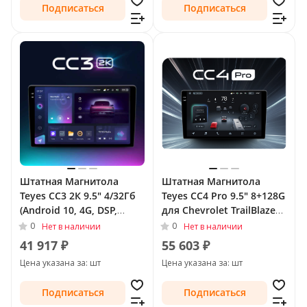
Подписаться
Подписаться
Штатная Магнитола
Штатная Магнитола
Teyes CC3 2К 9.5" 4/32Гб
Teyes CC4 Pro 9.5" 8+128G
(Android 10, 4G, DSP,
для Chevrolet TrailBlazer
QLed) для Chevrolet
II 2012 - 2016
0
0
Нет в наличии
Нет в наличии
TrailBlazer II Рестайлинг
41 917 ₽
55 603 ₽
2016 - 2022
Цена указана за: шт
Цена указана за: шт
Подписаться
Подписаться