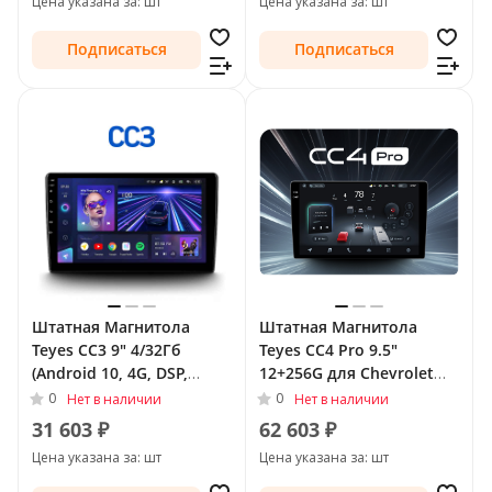
Цена указана за: шт
Цена указана за: шт
Подписаться
Подписаться
Штатная Магнитола
Штатная Магнитола
Teyes CC3 9" 4/32Гб
Teyes CC4 Pro 9.5"
(Android 10, 4G, DSP,
12+256G для Chevrolet
QLed) для Chevrolet
TrailBlazer II 2012 - 2016
0
0
Нет в наличии
Нет в наличии
TrailBlazer II 2012 - 2016
31 603 ₽
62 603 ₽
Цена указана за: шт
Цена указана за: шт