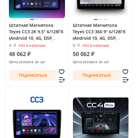
Штатная Магнитола
Штатная Магнитола
Teyes CC3 2K 9.5" 6/128Гб
Teyes CC3 360 9" 6/128Гб
(Android 10, 4G, DSP,
(Android 10, 4G, DSP,
QLed) для Chrysler
QLed) - круговой обзор
0
0
Нет в наличии
Нет в наличии
Voyager V Рестайлинг
для Chrysler Voyager V
48 062 ₽
50 062 ₽
2011 - 2016
Рестайлинг 2011 - 2016
Цена указана за: шт
Цена указана за: шт
Подписаться
Подписаться