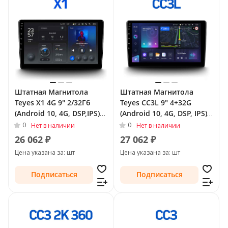
Штатная Магнитола
Штатная Магнитола
Teyes X1 4G 9" 2/32Гб
Teyes CC3L 9" 4+32G
(Android 10, 4G, DSP,IPS)
(Android 10, 4G, DSP, IPS)
для Chrysler Voyager V
для Chrysler Voyager V
0
0
Нет в наличии
Нет в наличии
Рестайлинг 2011 - 2016
Рестайлинг 2011 - 2016
26 062 ₽
27 062 ₽
Цена указана за: шт
Цена указана за: шт
Подписаться
Подписаться