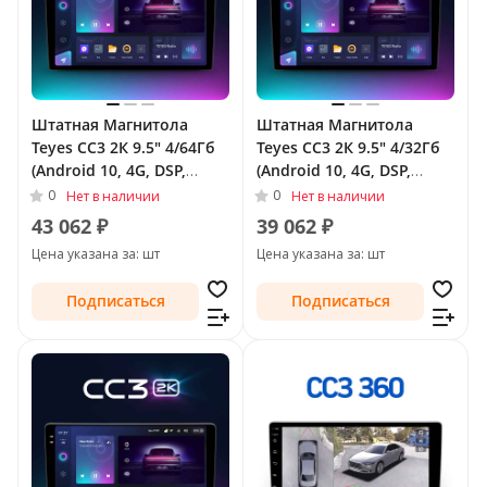
Штатная Магнитола
Штатная Магнитола
Teyes CC3 2К 9.5" 4/64Гб
Teyes CC3 2К 9.5" 4/32Гб
(Android 10, 4G, DSP,
(Android 10, 4G, DSP,
QLed) для Chrysler
QLed) для Chrysler
0
0
Нет в наличии
Нет в наличии
Voyager V Рестайлинг
Voyager V Рестайлинг
43 062 ₽
39 062 ₽
2011 - 2016
2011 - 2016
Цена указана за: шт
Цена указана за: шт
Подписаться
Подписаться