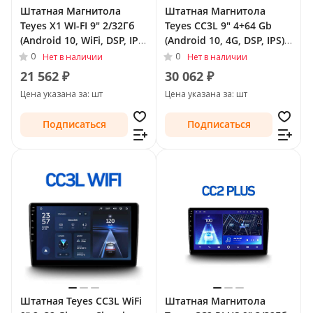
Штатная Магнитола
Штатная Магнитола
Teyes X1 WI-FI 9" 2/32Гб
Teyes CC3L 9" 4+64 Gb
(Android 10, WiFi, DSP, IPS)
(Android 10, 4G, DSP, IPS)
для Chrysler Voyager V
для Chrysler Voyager V
0
0
Нет в наличии
Нет в наличии
Рестайлинг 2011 - 2016
Рестайлинг 2011 - 2016
21 562 ₽
30 062 ₽
Цена указана за: шт
Цена указана за: шт
Подписаться
Подписаться
Штатная Teyes CC3L WiFi
Штатная Магнитола