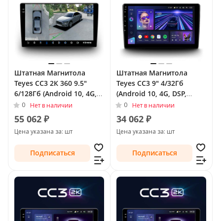
Штатная Магнитола
Штатная Магнитола
Teyes CC3 2К 360 9.5"
Teyes CC3 9" 4/32Гб
6/128Гб (Android 10, 4G,
(Android 10, 4G, DSP,
DSP, QLed) - круговой
QLed) для Chrysler
0
0
Нет в наличии
Нет в наличии
обзор для Chrysler
Voyager V Рестайлинг
55 062 ₽
34 062 ₽
Voyager V Рестайлинг
2011 - 2016
Цена указана за: шт
Цена указана за: шт
2011 - 2016
Подписаться
Подписаться