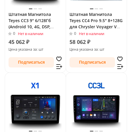
Штатная Магнитола
Штатная Магнитола
Teyes CC3 9" 6/128Гб
Teyes CC4 Pro 9.5" 8+128G
(Android 10, 4G, DSP,
для Chrysler Voyager V
QLed) для Chrysler
Рестайлинг 2011 - 2016
0
0
Нет в наличии
Нет в наличии
Voyager V Рестайлинг
45 062 ₽
58 062 ₽
2011 - 2016
Цена указана за: шт
Цена указана за: шт
Подписаться
Подписаться