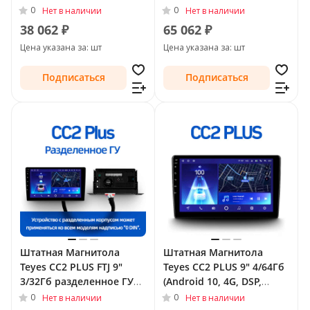
QLed) для Chrysler
Voyager V Рестайлинг
0
0
Нет в наличии
Нет в наличии
Voyager V Рестайлинг
2011 - 2016
38 062 ₽
65 062 ₽
2011 - 2016
Цена указана за: шт
Цена указана за: шт
Подписаться
Подписаться
Штатная Магнитола
Штатная Магнитола
Teyes CC2 PLUS FTJ 9"
Teyes CC2 PLUS 9" 4/64Гб
3/32Гб разделенное ГУ
(Android 10, 4G, DSP,
(Android 10, 4G, DSP,
QLed) для Chrysler
0
0
Нет в наличии
Нет в наличии