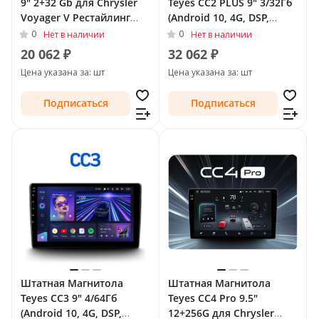
9" 2+32 Gb для Chrysler
Teyes CC2 PLUS 9" 3/32Гб
Voyager V Рестайлинг
(Android 10, 4G, DSP,
2011 - 2016
QLed) для Chrysler
0
0
Нет в наличии
Нет в наличии
Voyager V Рестайлинг
20 062 ₽
32 062 ₽
2011 - 2016
Цена указана за: шт
Цена указана за: шт
Подписаться
Подписаться
Штатная Магнитола
Штатная Магнитола
Teyes CC3 9" 4/64Гб
Teyes CC4 Pro 9.5"
(Android 10, 4G, DSP,
12+256G для Chrysler