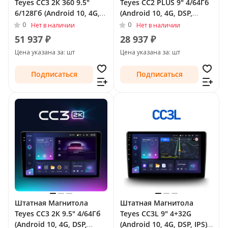
Teyes CC3 2К 360 9.5"
Teyes CC2 PLUS 9" 4/64Гб
6/128Гб (Android 10, 4G,
(Android 10, 4G, DSP,
DSP, QLed) - круговой
QLed) для FAW Besturn
0
0
Нет в наличии
Нет в наличии
обзор для FAW Besturn
B30 I 2015 - 2020
51 937 ₽
28 937 ₽
B30 I 2015 - 2020
Цена указана за: шт
Цена указана за: шт
Подписаться
Подписаться
Штатная Магнитола
Штатная Магнитола
Teyes CC3 2К 9.5" 4/64Гб
Teyes CC3L 9" 4+32G
(Android 10, 4G, DSP,
(Android 10, 4G, DSP, IPS)