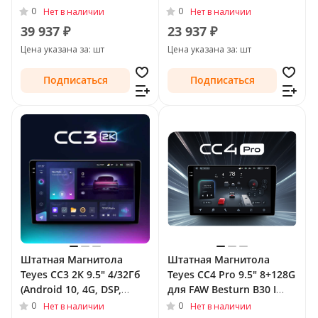
QLed) для FAW Besturn
для FAW Besturn B30 I
0
0
Нет в наличии
Нет в наличии
B30 I 2015 - 2020
2015 - 2020
39 937 ₽
23 937 ₽
Цена указана за: шт
Цена указана за: шт
Подписаться
Подписаться
Штатная Магнитола
Штатная Магнитола
Teyes CC3 2К 9.5" 4/32Гб
Teyes CC4 Pro 9.5" 8+128G
(Android 10, 4G, DSP,
для FAW Besturn B30 I
QLed) для FAW Besturn
2015 - 2020
0
0
Нет в наличии
Нет в наличии