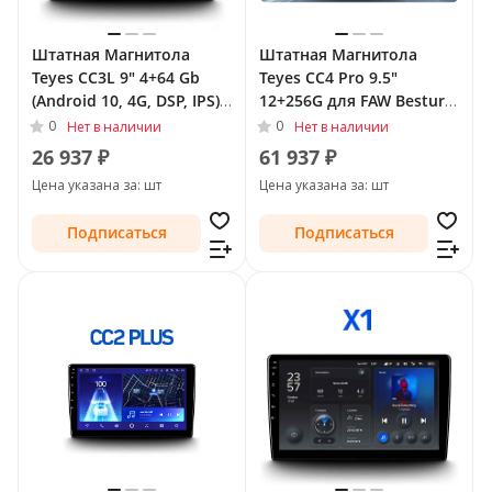
Штатная Магнитола
Штатная Магнитола
Teyes CC3L 9" 4+64 Gb
Teyes CC4 Pro 9.5"
(Android 10, 4G, DSP, IPS)
12+256G для FAW Besturn
для FAW Besturn B30 I
B30 I 2015 - 2020
0
0
Нет в наличии
Нет в наличии
2015 - 2020
26 937 ₽
61 937 ₽
Цена указана за: шт
Цена указана за: шт
Подписаться
Подписаться