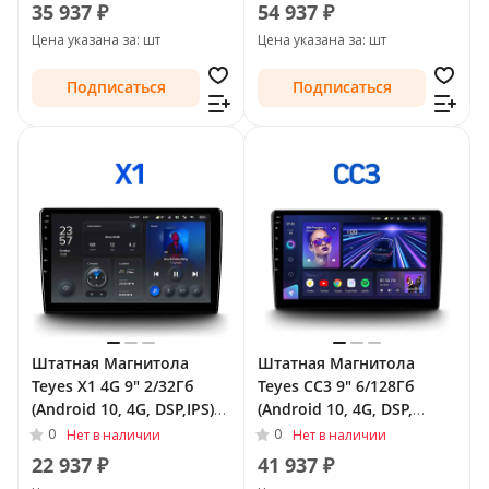
B30 I 2015 - 2020
35 937 ₽
54 937 ₽
Цена указана за: шт
Цена указана за: шт
Подписаться
Подписаться
Штатная Магнитола
Штатная Магнитола
Teyes X1 4G 9" 2/32Гб
Teyes CC3 9" 6/128Гб
(Android 10, 4G, DSP,IPS)
(Android 10, 4G, DSP,
для FAW Besturn B30 I
QLed) для FAW Besturn
0
0
Нет в наличии
Нет в наличии
2015 - 2020
B30 I 2015 - 2020
22 937 ₽
41 937 ₽