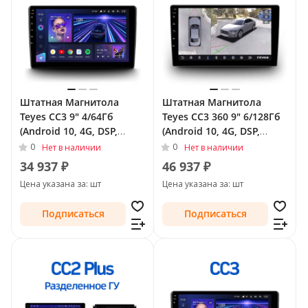
Штатная Магнитола
Штатная Магнитола
Teyes CC3 9" 4/64Гб
Teyes CC3 360 9" 6/128Гб
(Android 10, 4G, DSP,
(Android 10, 4G, DSP,
QLed) для FAW Besturn
QLed) - круговой обзор
0
0
Нет в наличии
Нет в наличии
B30 I 2015 - 2020
для FAW Besturn B30 I
34 937 ₽
46 937 ₽
2015 - 2020
Цена указана за: шт
Цена указана за: шт
Подписаться
Подписаться