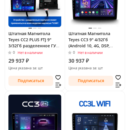
Штатная Магнитола
Штатная Магнитола
Teyes CC2 PLUS FTJ 9"
Teyes CC3 9" 4/32Гб
3/32Гб разделенное ГУ
(Android 10, 4G, DSP,
(Android 10, 4G, DSP,
QLed) для FAW Besturn
0
0
Нет в наличии
Нет в наличии
QLed) для FAW Besturn
B30 I 2015 - 2020
29 937 ₽
30 937 ₽
B30 I 2015 - 2020
Цена указана за: шт
Цена указана за: шт
Подписаться
Подписаться