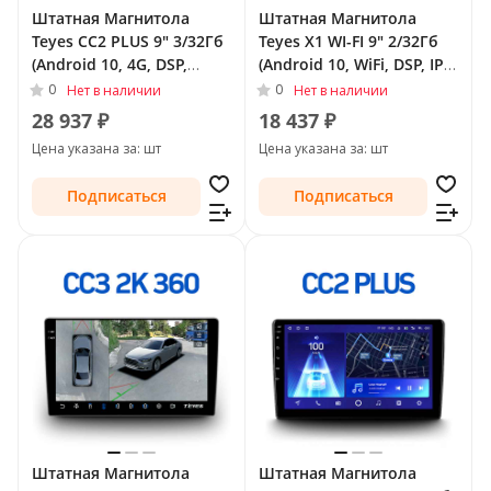
Штатная Магнитола
Штатная Магнитола
Teyes CC2 PLUS 9" 3/32Гб
Teyes X1 WI-FI 9" 2/32Гб
(Android 10, 4G, DSP,
(Android 10, WiFi, DSP, IPS)
QLed) для FAW Besturn
для FAW Besturn B30 I
0
0
Нет в наличии
Нет в наличии
B30 I 2015 - 2020
2015 - 2020
28 937 ₽
18 437 ₽
Цена указана за: шт
Цена указана за: шт
Подписаться
Подписаться
Штатная Магнитола
Штатная Магнитола