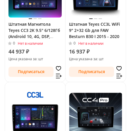
Штатная Магнитола
Штатная Teyes CC3L WiFi
Teyes CC3 2K 9.5" 6/128Гб
9" 2+32 Gb для FAW
(Android 10, 4G, DSP,
Besturn B30 I 2015 - 2020
QLed) для FAW Besturn
0
0
Нет в наличии
Нет в наличии
B30 I 2015 - 2020
44 937 ₽
16 937 ₽
Цена указана за: шт
Цена указана за: шт
Подписаться
Подписаться