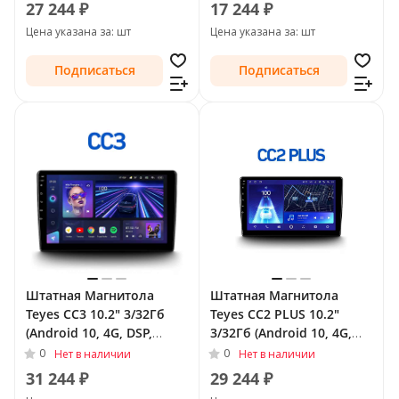
Рестайлинг 2014 - Тип-F2
руль)
27 244 ₽
17 244 ₽
(правый руль)
Цена указана за: шт
Цена указана за: шт
Подписаться
Подписаться
Штатная Магнитола
Штатная Магнитола
Teyes CC3 10.2" 3/32Гб
Teyes CC2 PLUS 10.2"
(Android 10, 4G, DSP,
3/32Гб (Android 10, 4G,
QLed) для Nissan Sunny
DSP, QLed) для Nissan
0
0
Нет в наличии
Нет в наличии
N17 Рестайлинг 2014 -
Sunny N17 Рестайлинг
31 244 ₽
29 244 ₽
Тип-F2 (правый руль)
2014 - Тип-F1 (левый