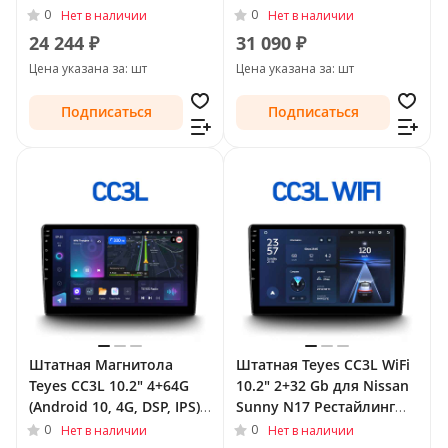
для Nissan Sunny N17
QLed) для Nissan Sunny
0
0
Нет в наличии
Нет в наличии
Рестайлинг 2014 - Тип-F2
N17 Рестайлинг 2014 -
24 244 ₽
31 090 ₽
(правый руль)
Цена указана за: шт
Цена указана за: шт
Подписаться
Подписаться
Штатная Магнитола
Штатная Teyes CC3L WiFi
Teyes CC3L 10.2" 4+64G
10.2" 2+32 Gb для Nissan
(Android 10, 4G, DSP, IPS)
Sunny N17 Рестайлинг
для Nissan Sunny N17
2014 - Тип-F2 (правый
0
0
Нет в наличии
Нет в наличии