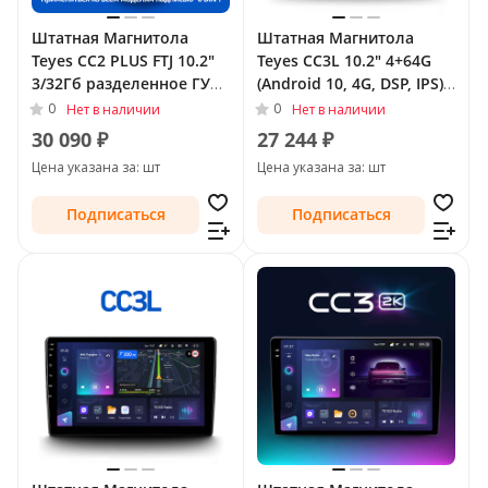
Штатная Магнитола
Штатная Магнитола
Teyes CC2 PLUS FTJ 10.2"
Teyes CC3L 10.2" 4+64G
3/32Гб разделенное ГУ
(Android 10, 4G, DSP, IPS)
(Android 10, 4G, DSP,
для Nissan Sunny N17
0
0
Нет в наличии
Нет в наличии
QLed) для Nissan Sunny
Рестайлинг 2014 - Тип-F1
30 090 ₽
27 244 ₽
N17 Рестайлинг 2014 -
(левый руль)
Цена указана за: шт
Цена указана за: шт
Подписаться
Подписаться