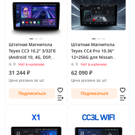
Штатная Магнитола
Штатная Магнитола
Teyes CC3 10.2" 3/32Гб
Teyes CC4 Pro 10.36"
(Android 10, 4G, DSP,
12+256G для Nissan
QLed) для Nissan Sunny
Sunny N17 Рестайлинг
0
0
Нет в наличии
Нет в наличии
N17 Рестайлинг 2014 -
2014 -
31 244 ₽
62 090 ₽
Тип-F1 (левый руль)
Цена указана за: шт
Цена указана за: шт
Подписаться
Подписаться