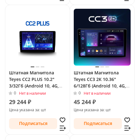
Штатная Магнитола
Штатная Магнитола
Teyes CC2 PLUS 10.2"
Teyes CC3 2К 10.36"
3/32Гб (Android 10, 4G,
6/128Гб (Android 10, 4G,
DSP, QLed) для Nissan
DSP, QLed) для Nissan
0
0
Нет в наличии
Нет в наличии
Sunny N17 Рестайлинг
Sunny N17 Рестайлинг
29 244 ₽
45 244 ₽
2014 - Тип-F2 (правый
2014 - Тип-F1 (левый
Цена указана за: шт
Цена указана за: шт
руль)
руль)
Подписаться
Подписаться