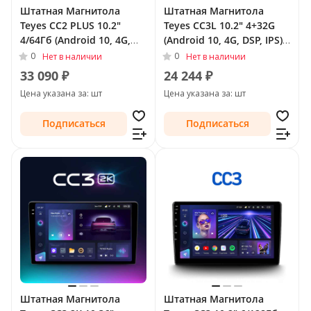
Штатная Магнитола
Штатная Магнитола
Teyes CC2 PLUS 10.2"
Teyes CC3L 10.2" 4+32G
4/64Гб (Android 10, 4G,
(Android 10, 4G, DSP, IPS)
DSP, QLed) для Nissan
для Nissan Sunny N17
0
0
Нет в наличии
Нет в наличии
Sunny N17 Рестайлинг
Рестайлинг 2014 - Тип-F1
33 090 ₽
24 244 ₽
2014 -
(левый руль)
Цена указана за: шт
Цена указана за: шт
Подписаться
Подписаться
Штатная Магнитола
Штатная Магнитола