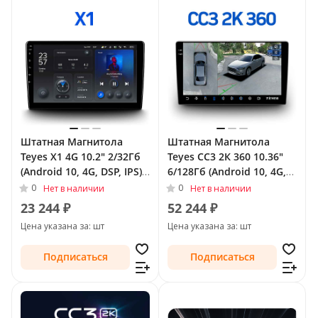
Штатная Магнитола
Штатная Магнитола
Teyes X1 4G 10.2" 2/32Гб
Teyes CC3 2К 360 10.36"
(Android 10, 4G, DSP, IPS)
6/128Гб (Android 10, 4G,
для Nissan Sunny N17
DSP, QLed) - круговой
0
0
Нет в наличии
Нет в наличии
Рестайлинг 2014 - Тип-F1
обзор для Nissan Sunny
23 244 ₽
52 244 ₽
(левый руль)
N17 Рестайлинг 2014 -
Цена указана за: шт
Цена указана за: шт
Тип-F2 (правый руль)
Подписаться
Подписаться