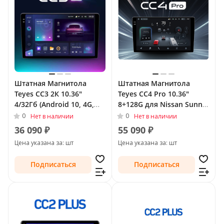
Штатная Магнитола
Штатная Магнитола
Teyes CC3 2К 10.36"
Teyes CC4 Pro 10.36"
4/32Гб (Android 10, 4G,
8+128G для Nissan Sunny
DSP, QLed) для Nissan
N17 Рестайлинг 2014 -
0
0
Нет в наличии
Нет в наличии
Sunny N17 Рестайлинг
36 090 ₽
55 090 ₽
2014 -
Цена указана за: шт
Цена указана за: шт
Подписаться
Подписаться