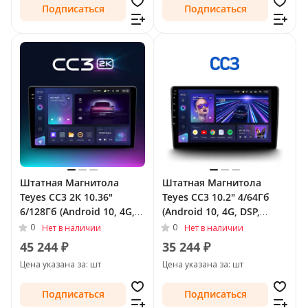
Подписаться
Подписаться
Штатная Магнитола
Штатная Магнитола
Teyes CC3 2К 10.36"
Teyes CC3 10.2" 4/64Гб
6/128Гб (Android 10, 4G,
(Android 10, 4G, DSP,
DSP, QLed) для Nissan
QLed) для Nissan Sunny
0
0
Нет в наличии
Нет в наличии
Sunny N17 Рестайлинг
N17 Рестайлинг 2014 -
45 244 ₽
35 244 ₽
2014 - Тип-F2 (правый
Тип-F2 (правый руль)
Цена указана за: шт
Цена указана за: шт
руль)
Подписаться
Подписаться