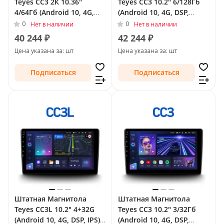
Teyes CC3 2К 10.36"
Teyes CC3 10.2" 6/128Гб
4/64Гб (Android 10, 4G,
(Android 10, 4G, DSP,
DSP, QLed) для Nissan
QLed) для Nissan Sunny
0
0
Нет в наличии
Нет в наличии
Sunny N17 Рестайлинг
N17 Рестайлинг 2014 -
40 244 ₽
42 244 ₽
2014 - Тип-F2 (правый
Тип-F1 (левый руль)
Цена указана за: шт
Цена указана за: шт
руль)
Подписаться
Подписаться
Штатная Магнитола
Штатная Магнитола
Teyes CC3L 10.2" 4+32G
Teyes CC3 10.2" 3/32Гб
(Android 10, 4G, DSP, IPS)
(Android 10, 4G, DSP,