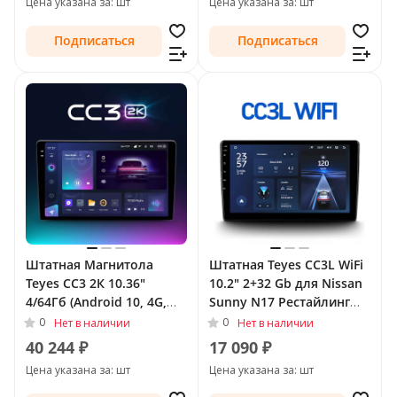
Цена указана за: шт
Цена указана за: шт
руль)
Подписаться
Подписаться
Штатная Магнитола
Штатная Teyes CC3L WiFi
Teyes CC3 2К 10.36"
10.2" 2+32 Gb для Nissan
4/64Гб (Android 10, 4G,
Sunny N17 Рестайлинг
DSP, QLed) для Nissan
2014 -
0
0
Нет в наличии
Нет в наличии
Sunny N17 Рестайлинг
40 244 ₽
17 090 ₽
2014 - Тип-F1 (левый
Цена указана за: шт
Цена указана за: шт
руль)