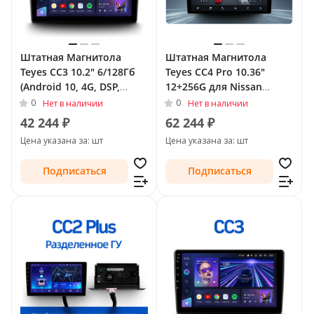
Штатная Магнитола
Штатная Магнитола
Teyes CC3 10.2" 6/128Гб
Teyes CC4 Pro 10.36"
(Android 10, 4G, DSP,
12+256G для Nissan
QLed) для Nissan Sunny
Sunny N17 Рестайлинг
0
0
Нет в наличии
Нет в наличии
N17 Рестайлинг 2014 -
2014 - Тип-F2 (правый
42 244 ₽
62 244 ₽
Тип-F2 (правый руль)
руль)
Цена указана за: шт
Цена указана за: шт
Подписаться
Подписаться