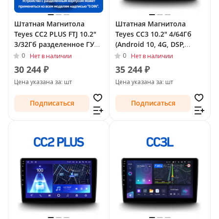
Штатная Магнитола
Штатная Магнитола
Teyes CC2 PLUS FTJ 10.2"
Teyes CC3 10.2" 4/64Гб
3/32Гб разделенное ГУ
(Android 10, 4G, DSP,
(Android 10, 4G, DSP,
QLed) для Nissan Sunny
0
0
Нет в наличии
Нет в наличии
QLed) для Nissan Sunny
N17 Рестайлинг 2014 -
30 244 ₽
35 244 ₽
N17 Рестайлинг 2014 -
Тип-F1 (левый руль)
Цена указана за: шт
Цена указана за: шт
Тип-F2 (правый руль)
Подписаться
Подписаться