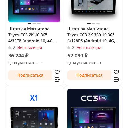
Штатная Магнитола
Штатная Магнитола
Teyes CC3 2К 10.36"
Teyes CC3 2К 360 10.36"
4/32Гб (Android 10, 4G,
6/128Гб (Android 10, 4G,
DSP, QLed) для Nissan
DSP, QLed) - круговой
0
0
Нет в наличии
Нет в наличии
Sunny N17 Рестайлинг
обзор для Nissan Sunny
36 244 ₽
52 090 ₽
2014 - Тип-F2 (правый
N17 Рестайлинг 2014 -
Цена указана за: шт
Цена указана за: шт
руль)
Подписаться
Подписаться