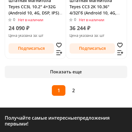
Штатная Магнитола
Штатная Магнитола
Teyes CC3L 10.2" 4+32G
Teyes CC3 2К 10.36"
(Android 10, 4G, DSP, IPS)
4/32Гб (Android 10, 4G,
для Nissan Sunny N17
DSP, QLed) для Nissan
0
0
Нет в наличии
Нет в наличии
Рестайлинг 2014 -
Sunny N17 Рестайлинг
24 090 ₽
36 244 ₽
2014 - Тип-F1 (левый
Цена указана за: шт
Цена указана за: шт
руль)
Подписаться
Подписаться
Показать еще
1
2
Получайте самые интересные
предложения
первыми!