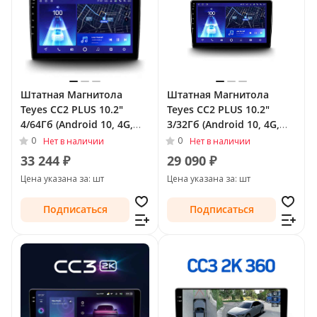
Штатная Магнитола
Штатная Магнитола
Teyes CC2 PLUS 10.2"
Teyes CC2 PLUS 10.2"
4/64Гб (Android 10, 4G,
3/32Гб (Android 10, 4G,
DSP, QLed) для Nissan
DSP, QLed) для Nissan
0
0
Нет в наличии
Нет в наличии
Sunny N17 Рестайлинг
Sunny N17 Рестайлинг
33 244 ₽
29 090 ₽
2014 - Тип-F1 (левый
2014 -
Цена указана за: шт
Цена указана за: шт
руль)
Подписаться
Подписаться