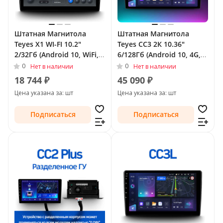
Штатная Магнитола
Штатная Магнитола
Teyes X1 WI-FI 10.2"
Teyes CC3 2К 10.36"
2/32Гб (Android 10, WiFi,
6/128Гб (Android 10, 4G,
DSP, IPS) для Nissan
DSP, QLed) для Nissan
0
0
Нет в наличии
Нет в наличии
Sunny N17 Рестайлинг
Sunny N17 Рестайлинг
18 744 ₽
45 090 ₽
2014 - Тип-F1 (левый
2014 -
Цена указана за: шт
Цена указана за: шт
руль)
Подписаться
Подписаться