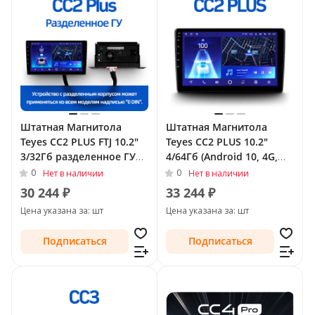
Штатная Магнитола
Штатная Магнитола
Teyes CC2 PLUS FTJ 10.2"
Teyes CC2 PLUS 10.2"
3/32Гб разделенное ГУ
4/64Гб (Android 10, 4G,
(Android 10, 4G, DSP,
DSP, QLed) для Nissan
0
0
Нет в наличии
Нет в наличии
QLed) для Nissan Sunny
Sunny N17 Рестайлинг
30 244 ₽
33 244 ₽
N17 Рестайлинг 2014 -
2014 - Тип-F2 (правый
Цена указана за: шт
Цена указана за: шт
Тип-F1 (левый руль)
руль)
Подписаться
Подписаться