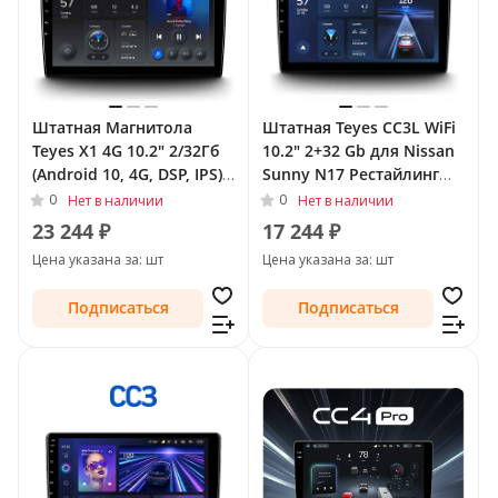
Штатная Магнитола
Штатная Teyes CC3L WiFi
Teyes X1 4G 10.2" 2/32Гб
10.2" 2+32 Gb для Nissan
(Android 10, 4G, DSP, IPS)
Sunny N17 Рестайлинг
для Nissan Sunny N17
2014 - Тип-F1 (левый
0
0
Нет в наличии
Нет в наличии
Рестайлинг 2014 - Тип-F2
руль)
23 244 ₽
17 244 ₽
(правый руль)
Цена указана за: шт
Цена указана за: шт
Подписаться
Подписаться