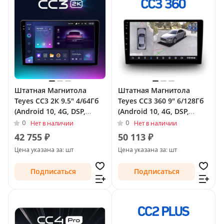
Штатная Магнитола
Штатная Магнитола
Teyes CC3 2К 9.5" 4/64Гб
Teyes CC3 360 9" 6/128Гб
(Android 10, 4G, DSP,
(Android 10, 4G, DSP,
QLed) для Opel Insignia I
QLed) - круговой обзор
0
0
Нет в наличии
Нет в наличии
2008 - 2013
для Opel Astra H
42 755 ₽
50 113 ₽
Рестайлинг 2006 - 2014
Цена указана за: шт
Цена указана за: шт
Тип-F2
Подписаться
Подписаться