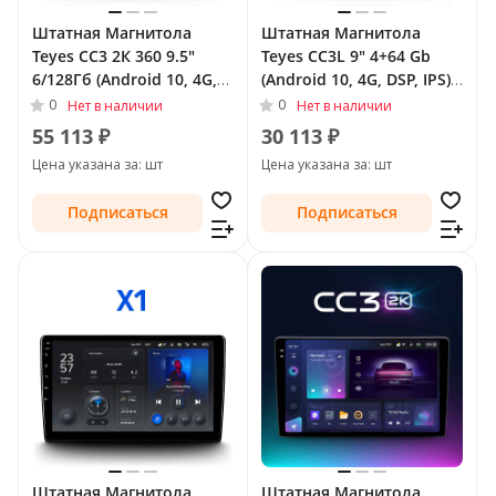
Штатная Магнитола
Штатная Магнитола
Teyes CC3 2К 360 9.5"
Teyes CC3L 9" 4+64 Gb
6/128Гб (Android 10, 4G,
(Android 10, 4G, DSP, IPS)
DSP, QLed) - круговой
для Opel Astra H
0
0
Нет в наличии
Нет в наличии
обзор для Opel Astra H
Рестайлинг 2006 - 2014
55 113 ₽
30 113 ₽
2004 - 2007 Тип-F2
Тип-F2
Цена указана за: шт
Цена указана за: шт
Подписаться
Подписаться
Штатная Магнитола
Штатная Магнитола