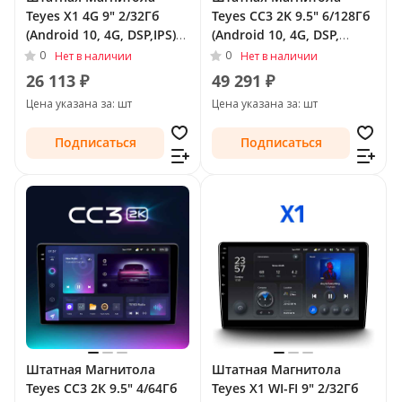
Teyes X1 4G 9" 2/32Гб
Teyes CC3 2K 9.5" 6/128Гб
(Android 10, 4G, DSP,IPS)
(Android 10, 4G, DSP,
для Opel Astra H 2004 -
QLed) для Opel Corsa E
0
0
Нет в наличии
Нет в наличии
2007 Тип-F2
2014 - 2019
26 113 ₽
49 291 ₽
Цена указана за: шт
Цена указана за: шт
Подписаться
Подписаться
Штатная Магнитола
Штатная Магнитола
Teyes CC3 2К 9.5" 4/64Гб
Teyes X1 WI-FI 9" 2/32Гб