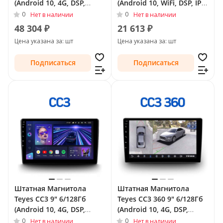
(Android 10, 4G, DSP,
(Android 10, WiFi, DSP, IPS)
QLed) для Opel Antara I
для Opel Astra H 2004 -
0
0
Нет в наличии
Нет в наличии
2006 - 2011
2007 Тип-F2
48 304 ₽
21 613 ₽
Цена указана за: шт
Цена указана за: шт
Подписаться
Подписаться
Штатная Магнитола
Штатная Магнитола
Teyes CC3 9" 6/128Гб
Teyes CC3 360 9" 6/128Гб
(Android 10, 4G, DSP,
(Android 10, 4G, DSP,
QLed) для Opel Insignia I
QLed) - круговой обзор
0
0
Нет в наличии
Нет в наличии