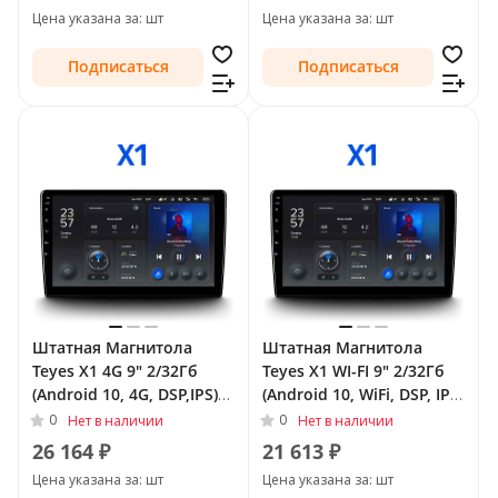
Цена указана за: шт
Цена указана за: шт
Подписаться
Подписаться
Штатная Магнитола
Штатная Магнитола
Teyes X1 4G 9" 2/32Гб
Teyes X1 WI-FI 9" 2/32Гб
(Android 10, 4G, DSP,IPS)
(Android 10, WiFi, DSP, IPS)
для Opel Mokka I 2012 -
для Opel Zafira B 2005 -
0
0
Нет в наличии
Нет в наличии
2016
2008 Тип-F2
26 164 ₽
21 613 ₽
Цена указана за: шт
Цена указана за: шт