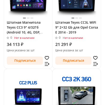
Штатная Магнитола
Штатная Teyes CC3L WiFi
Teyes CC3 9" 4/32Гб
9" 2+32 Gb для Opel Corsa
(Android 10, 4G, DSP,
E 2014 - 2019
QLed) для Opel Astra H
0
0
Нет в наличии
Нет в наличии
Рестайлинг 2006 - 2014
34 113 ₽
21 291 ₽
Тип-F2
Цена указана за: шт
Цена указана за: шт
Подписаться
Подписаться