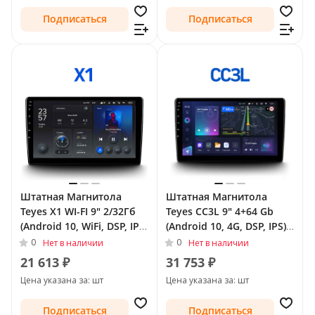
Подписаться
Подписаться
Штатная Магнитола
Штатная Магнитола
Teyes X1 WI-FI 9" 2/32Гб
Teyes CC3L 9" 4+64 Gb
(Android 10, WiFi, DSP, IPS)
(Android 10, 4G, DSP, IPS)
для Opel Astra H
для Opel Astra K 2015 -
0
0
Нет в наличии
Нет в наличии
Рестайлинг 2006 - 2014
2019 Тип-A
21 613 ₽
31 753 ₽
Тип-F2
Цена указана за: шт
Цена указана за: шт
Подписаться
Подписаться