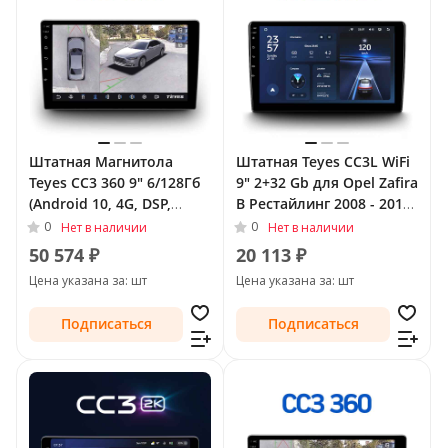
Штатная Магнитола
Штатная Teyes CC3L WiFi
Teyes CC3 360 9" 6/128Гб
9" 2+32 Gb для Opel Zafira
(Android 10, 4G, DSP,
B Рестайлинг 2008 - 2014
QLed) - круговой обзор
Тип-F2
0
0
Нет в наличии
Нет в наличии
для Opel Insignia I
50 574 ₽
20 113 ₽
Рестайлинг 2013 - 2017
Цена указана за: шт
Цена указана за: шт
Тип-A
Подписаться
Подписаться