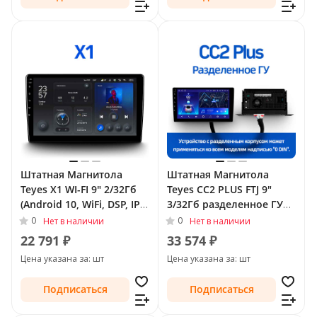
Штатная Магнитола
Штатная Магнитола
Teyes X1 WI-FI 9" 2/32Гб
Teyes CC2 PLUS FTJ 9"
(Android 10, WiFi, DSP, IPS)
3/32Гб разделенное ГУ
для Opel Corsa E 2014 -
(Android 10, 4G, DSP,
0
0
Нет в наличии
Нет в наличии
2019
QLed) для Opel Insignia I
22 791 ₽
33 574 ₽
Рестайлинг 2013 - 2017
Цена указана за: шт
Цена указана за: шт
Тип-A
Подписаться
Подписаться