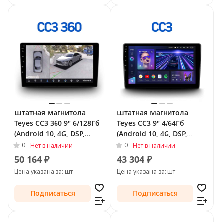
Штатная Магнитола
Штатная Магнитола
Teyes CC3 360 9" 6/128Гб
Teyes CC3 9" 4/64Гб
(Android 10, 4G, DSP,
(Android 10, 4G, DSP,
QLed) - круговой обзор
QLed) для Opel Antara I
0
0
Нет в наличии
Нет в наличии
для Opel Mokka I 2012 -
Рестайлинг 2010 - 2017
50 164 ₽
43 304 ₽
2016
Цена указана за: шт
Цена указана за: шт
Подписаться
Подписаться