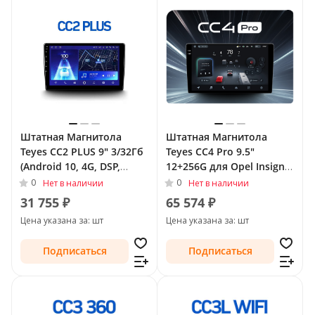
Штатная Магнитола
Штатная Магнитола
Teyes CC2 PLUS 9" 3/32Гб
Teyes CC4 Pro 9.5"
(Android 10, 4G, DSP,
12+256G для Opel Insignia
QLed) для Opel Insignia I
I Рестайлинг 2013 - 2017
0
0
Нет в наличии
Нет в наличии
2008 - 2013
Тип-A
31 755 ₽
65 574 ₽
Цена указана за: шт
Цена указана за: шт
Подписаться
Подписаться