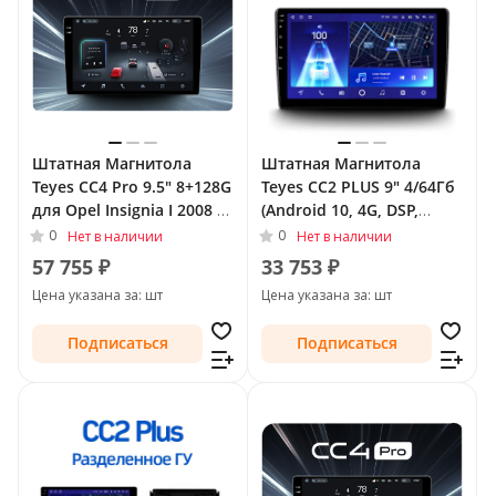
Штатная Магнитола
Штатная Магнитола
Teyes CC4 Pro 9.5" 8+128G
Teyes CC2 PLUS 9" 4/64Гб
для Opel Insignia I 2008 -
(Android 10, 4G, DSP,
2013
QLed) для Opel Astra K
0
0
Нет в наличии
Нет в наличии
2015 - 2019 Тип-A
57 755 ₽
33 753 ₽
Цена указана за: шт
Цена указана за: шт
Подписаться
Подписаться