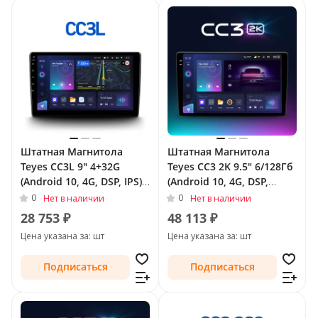
Штатная Магнитола
Штатная Магнитола
Teyes CC3L 9" 4+32G
Teyes CC3 2K 9.5" 6/128Гб
(Android 10, 4G, DSP, IPS)
(Android 10, 4G, DSP,
для Opel Astra K 2015 -
QLed) для Opel Astra H
0
0
Нет в наличии
Нет в наличии
2019 Тип-A
2004 - 2007 Тип-F2
28 753 ₽
48 113 ₽
Цена указана за: шт
Цена указана за: шт
Подписаться
Подписаться