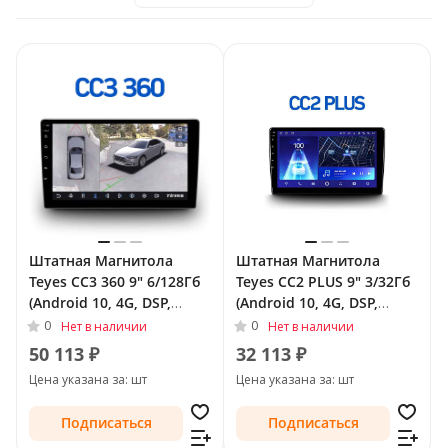
Штатная Магнитола
Штатная Магнитола
Teyes CC3 360 9" 6/128Гб
Teyes CC2 PLUS 9" 3/32Гб
(Android 10, 4G, DSP,
(Android 10, 4G, DSP,
QLed) - круговой обзор
QLed) для Opel Astra H
0
0
Нет в наличии
Нет в наличии
для Opel Zafira B 2005 -
Рестайлинг 2006 - 2014
50 113 ₽
32 113 ₽
2008 Тип-F2
Тип-F2
Цена указана за: шт
Цена указана за: шт
Подписаться
Подписаться