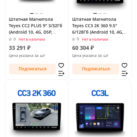
Штатная Магнитола
Штатная Магнитола
Teyes CC2 PLUS 9" 3/32Гб
Teyes CC3 2К 360 9.5"
(Android 10, 4G, DSP,
6/128Гб (Android 10, 4G,
QLed) для Opel Corsa E
DSP, QLed) - круговой
0
0
Нет в наличии
Нет в наличии
2014 - 2019
обзор для Opel Antara I
33 291 ₽
60 304 ₽
2006 - 2011
Цена указана за: шт
Цена указана за: шт
Подписаться
Подписаться