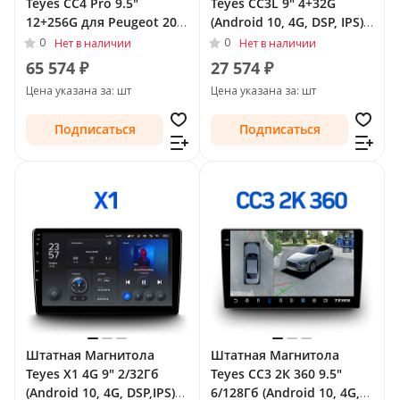
Teyes CC4 Pro 9.5"
Teyes CC3L 9" 4+32G
12+256G для Peugeot 207
(Android 10, 4G, DSP, IPS)
I Рестайлинг 2009 - 2015
для Peugeot 207 I 2006 -
0
0
Нет в наличии
Нет в наличии
2009
65 574 ₽
27 574 ₽
Цена указана за: шт
Цена указана за: шт
Подписаться
Подписаться
Штатная Магнитола
Штатная Магнитола
Teyes X1 4G 9" 2/32Гб
Teyes CC3 2К 360 9.5"
(Android 10, 4G, DSP,IPS)
6/128Гб (Android 10, 4G,