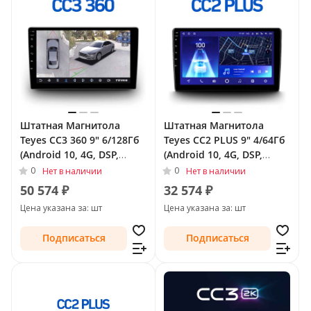
Штатная Магнитола
Штатная Магнитола
Teyes CC3 360 9" 6/128Гб
Teyes CC2 PLUS 9" 4/64Гб
(Android 10, 4G, DSP,
(Android 10, 4G, DSP,
QLed) - круговой обзор
QLed) для Peugeot 207 I
0
0
Нет в наличии
Нет в наличии
для Peugeot 207 I 2006 -
Рестайлинг 2009 - 2015
50 574 ₽
32 574 ₽
2009
Цена указана за: шт
Цена указана за: шт
Подписаться
Подписаться