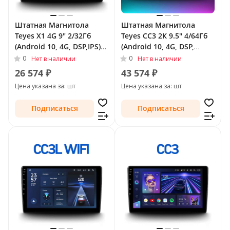
Штатная Магнитола
Штатная Магнитола
Teyes X1 4G 9" 2/32Гб
Teyes CC3 2К 9.5" 4/64Гб
(Android 10, 4G, DSP,IPS)
(Android 10, 4G, DSP,
для Peugeot 207 I
QLed) для Peugeot 207 I
0
0
Нет в наличии
Нет в наличии
Рестайлинг 2009 - 2015
Рестайлинг 2009 - 2015
26 574 ₽
43 574 ₽
Цена указана за: шт
Цена указана за: шт
Подписаться
Подписаться