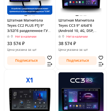
Штатная Магнитола
Штатная Магнитола
Teyes CC2 PLUS FTJ 9"
Teyes CC3 9" 4/64Гб
3/32Гб разделенное ГУ
(Android 10, 4G, DSP,
(Android 10, 4G, DSP,
QLed) для Peugeot 207 I
0
0
Нет в наличии
Нет в наличии
QLed) для Peugeot 207 I
2006 - 2009
33 574 ₽
38 574 ₽
2006 - 2009
Цена указана за: шт
Цена указана за: шт
Подписаться
Подписаться