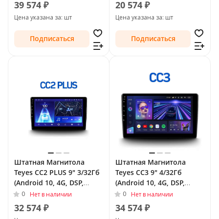
2006 - 2009
39 574 ₽
20 574 ₽
Цена указана за: шт
Цена указана за: шт
Подписаться
Подписаться
Штатная Магнитола
Штатная Магнитола
Teyes CC2 PLUS 9" 3/32Гб
Teyes CC3 9" 4/32Гб
(Android 10, 4G, DSP,
(Android 10, 4G, DSP,
QLed) для Peugeot 207 I
QLed) для Peugeot 207 I
0
0
Нет в наличии
Нет в наличии
2006 - 2009
Рестайлинг 2009 - 2015
32 574 ₽
34 574 ₽