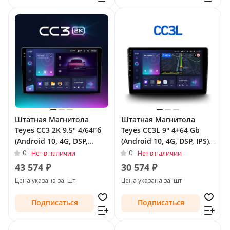
Штатная Магнитола
Штатная Магнитола
Teyes CC3 2К 9.5" 4/64Гб
Teyes CC3L 9" 4+64 Gb
(Android 10, 4G, DSP,
(Android 10, 4G, DSP, IPS)
QLed) для Peugeot 207 I
для Peugeot 207 I
0
0
Нет в наличии
Нет в наличии
2006 - 2009
Рестайлинг 2009 - 2015
43 574 ₽
30 574 ₽
Цена указана за: шт
Цена указана за: шт
Подписаться
Подписаться