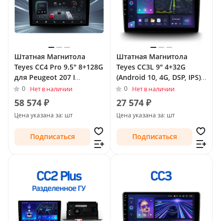
Штатная Магнитола
Штатная Магнитола
Teyes CC4 Pro 9.5" 8+128G
Teyes CC3L 9" 4+32G
для Peugeot 207 I
(Android 10, 4G, DSP, IPS)
Рестайлинг 2009 - 2015
для Peugeot 207 I
0
0
Нет в наличии
Нет в наличии
Рестайлинг 2009 - 2015
58 574 ₽
27 574 ₽
Цена указана за: шт
Цена указана за: шт
Подписаться
Подписаться