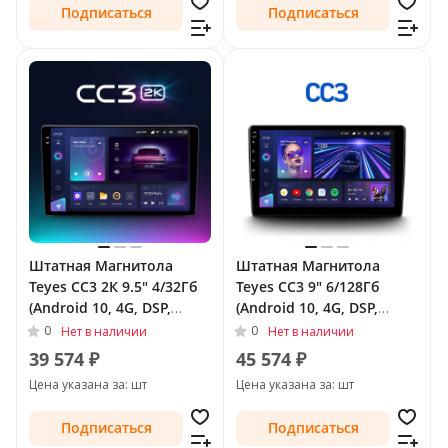
Подписаться
Подписаться
Штатная Магнитола
Штатная Магнитола
Teyes CC3 2К 9.5" 4/32Гб
Teyes CC3 9" 6/128Гб
(Android 10, 4G, DSP,
(Android 10, 4G, DSP,
QLed) для Peugeot 207 I
QLed) для Peugeot 207 I
0
0
Нет в наличии
Нет в наличии
Рестайлинг 2009 - 2015
Рестайлинг 2009 - 2015
39 574 ₽
45 574 ₽
Цена указана за: шт
Цена указана за: шт
Подписаться
Подписаться