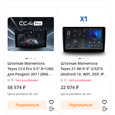
Штатная Магнитола
Штатная Магнитола
Teyes CC4 Pro 9.5" 8+128G
Teyes X1 WI-FI 9" 2/32Гб
для Peugeot 207 I 2006 -
(Android 10, WiFi, DSP, IPS)
2009
для Peugeot 207 I 2006 -
0
0
Нет в наличии
Нет в наличии
2009
58 574 ₽
22 074 ₽
Цена указана за: шт
Цена указана за: шт
Подписаться
Подписаться