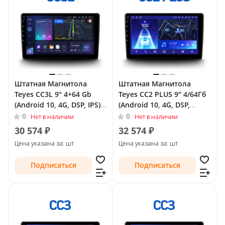
Штатная Магнитола
Штатная Магнитола
Teyes CC3L 9" 4+64 Gb
Teyes CC2 PLUS 9" 4/64Гб
(Android 10, 4G, DSP, IPS)
(Android 10, 4G, DSP,
для Peugeot 207 I 2006 -
QLed) для Peugeot 207 I
0
0
Нет в наличии
Нет в наличии
2009
2006 - 2009
30 574 ₽
32 574 ₽
Цена указана за: шт
Цена указана за: шт
Подписаться
Подписаться