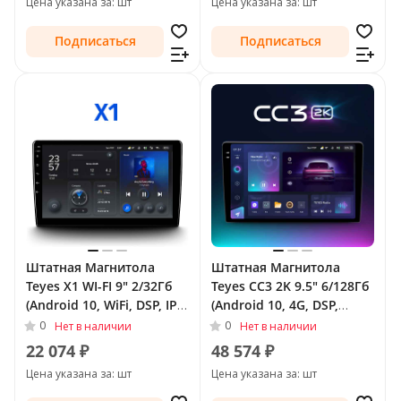
Цена указана за: шт
Цена указана за: шт
Подписаться
Подписаться
Штатная Магнитола
Штатная Магнитола
Teyes X1 WI-FI 9" 2/32Гб
Teyes CC3 2K 9.5" 6/128Гб
(Android 10, WiFi, DSP, IPS)
(Android 10, 4G, DSP,
для Peugeot 207 I
QLed) для Peugeot 207 I
0
0
Нет в наличии
Нет в наличии
Рестайлинг 2009 - 2015
Рестайлинг 2009 - 2015
22 074 ₽
48 574 ₽
Цена указана за: шт
Цена указана за: шт