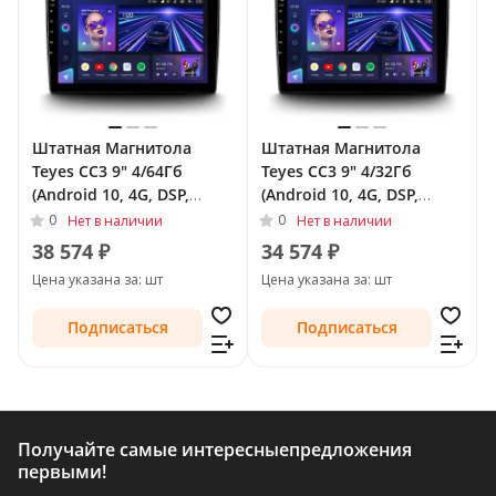
Штатная Магнитола
Штатная Магнитола
Teyes CC3 9" 4/64Гб
Teyes CC3 9" 4/32Гб
(Android 10, 4G, DSP,
(Android 10, 4G, DSP,
QLed) для Peugeot 207 I
QLed) для Peugeot 207 I
0
0
Нет в наличии
Нет в наличии
Рестайлинг 2009 - 2015
2006 - 2009
38 574 ₽
34 574 ₽
Цена указана за: шт
Цена указана за: шт
Подписаться
Подписаться
Получайте самые интересные
предложения
первыми!