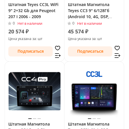
Штатная Teyes CC3L WiFi
Штатная Магнитола
9" 2+32 Gb для Peugeot
Teyes CC3 9" 6/128Гб
207 I 2006 - 2009
(Android 10, 4G, DSP,
QLed) для Peugeot 207 I
0
0
Нет в наличии
Нет в наличии
2006 - 2009
20 574 ₽
45 574 ₽
Цена указана за: шт
Цена указана за: шт
Подписаться
Подписаться
Штатная Магнитола
Штатная Магнитола