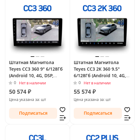
Штатная Магнитола
Штатная Магнитола
Teyes CC3 360 9" 6/128Гб
Teyes CC3 2К 360 9.5"
(Android 10, 4G, DSP,
6/128Гб (Android 10, 4G,
QLed) - круговой обзор
DSP, QLed) - круговой
0
0
Нет в наличии
Нет в наличии
для Peugeot 207 I
обзор для Peugeot 207 I
50 574 ₽
55 574 ₽
Рестайлинг 2009 - 2015
2006 - 2009
Цена указана за: шт
Цена указана за: шт
Подписаться
Подписаться