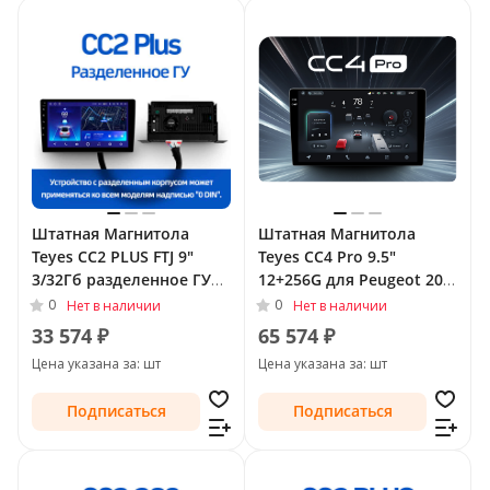
Штатная Магнитола
Штатная Магнитола
Teyes CC2 PLUS FTJ 9"
Teyes CC4 Pro 9.5"
3/32Гб разделенное ГУ
12+256G для Peugeot 207
(Android 10, 4G, DSP,
I 2006 - 2009
0
0
Нет в наличии
Нет в наличии
QLed) для Peugeot 207 I
33 574 ₽
65 574 ₽
Рестайлинг 2009 - 2015
Цена указана за: шт
Цена указана за: шт
Подписаться
Подписаться