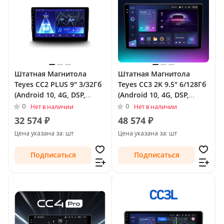
Штатная Магнитола
Штатная Магнитола
Teyes CC2 PLUS 9" 3/32Гб
Teyes CC3 2K 9.5" 6/128Гб
(Android 10, 4G, DSP,
(Android 10, 4G, DSP,
QLed) для Peugeot 207 I
QLed) для Peugeot 207 I
0
0
Нет в наличии
Нет в наличии
Рестайлинг 2009 - 2015
2006 - 2009
32 574 ₽
48 574 ₽
Цена указана за: шт
Цена указана за: шт
Подписаться
Подписаться