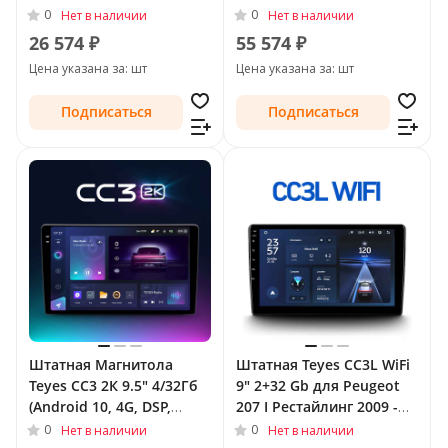
для Peugeot 207 I 2006 -
DSP, QLed) - круговой
0
0
Нет в наличии
Нет в наличии
2009
обзор для Peugeot 207 I
26 574 ₽
55 574 ₽
Рестайлинг 2009 - 2015
Цена указана за: шт
Цена указана за: шт
Подписаться
Подписаться
Штатная Магнитола
Штатная Teyes CC3L WiFi
Teyes CC3 2К 9.5" 4/32Гб
9" 2+32 Gb для Peugeot
(Android 10, 4G, DSP,
207 I Рестайлинг 2009 -
QLed) для Peugeot 207 I
2015
0
0
Нет в наличии
Нет в наличии