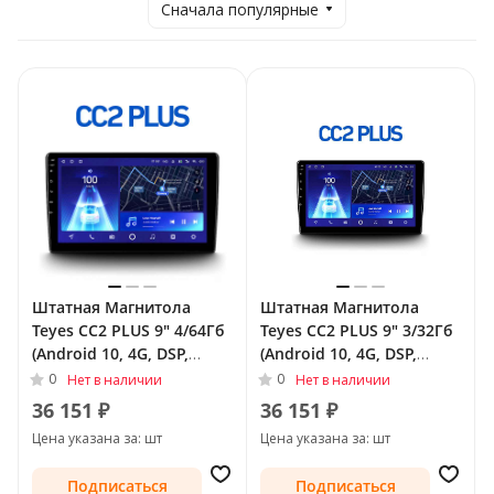
Сначала популярные
Штатная Магнитола
Штатная Магнитола
Teyes CC2 PLUS 9" 4/64Гб
Teyes CC2 PLUS 9" 3/32Гб
(Android 10, 4G, DSP,
(Android 10, 4G, DSP,
QLed) для Renault
QLed) для Renault
0
0
Нет в наличии
Нет в наличии
Fluence I 2009 - 2013
Fluence I 2009 - 2013
36 151 ₽
36 151 ₽
Цена указана за: шт
Цена указана за: шт
Подписаться
Подписаться