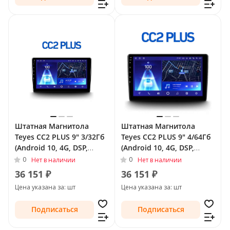
Штатная Магнитола
Штатная Магнитола
Teyes CC2 PLUS 9" 3/32Гб
Teyes CC2 PLUS 9" 4/64Гб
(Android 10, 4G, DSP,
(Android 10, 4G, DSP,
QLed) для Renault
QLed) для Renault
0
0
Нет в наличии
Нет в наличии
Fluence I Рестайлинг 2012
Fluence I Рестайлинг 2012
36 151 ₽
36 151 ₽
- 2017
- 2017
Цена указана за: шт
Цена указана за: шт
Подписаться
Подписаться