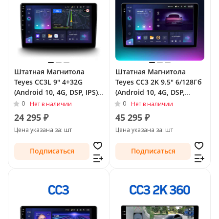
Штатная Магнитола
Штатная Магнитола
Teyes CC3L 9" 4+32G
Teyes CC3 2K 9.5" 6/128Гб
(Android 10, 4G, DSP, IPS)
(Android 10, 4G, DSP,
для SsangYong Actyon I
QLed) для SsangYong
0
0
Нет в наличии
Нет в наличии
2005 - 2011
Actyon I (C100) 2005 - 2010
24 295 ₽
45 295 ₽
Цена указана за: шт
Цена указана за: шт
Подписаться
Подписаться