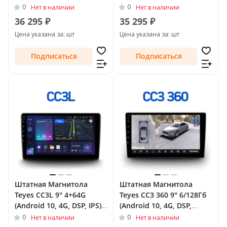
QLed) для SsangYong
QLed) для SsangYong
0
0
Нет в наличии
Нет в наличии
Actyon I (C100) 2005 - 2010
Actyon I (C100) 2005 - 2010
36 295 ₽
35 295 ₽
Цена указана за: шт
Цена указана за: шт
Подписаться
Подписаться
Штатная Магнитола
Штатная Магнитола
Teyes CC3L 9" 4+64G
Teyes CC3 360 9" 6/128Гб
(Android 10, 4G, DSP, IPS)
(Android 10, 4G, DSP,
для SsangYong Actyon I
QLed) - круговой обзор
0
0
Нет в наличии
Нет в наличии
(C100) 2005 - 2010
для SsangYong Actyon I