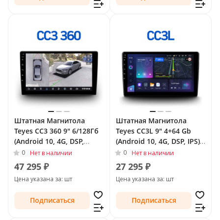
Штатная Магнитола
Штатная Магнитола
Teyes CC3 360 9" 6/128Гб
Teyes CC3L 9" 4+64 Gb
(Android 10, 4G, DSP,
(Android 10, 4G, DSP, IPS)
QLed) - круговой обзор
для SsangYong Actyon I
0
0
Нет в наличии
Нет в наличии
для SsangYong Actyon I
2005 - 2011
47 295 ₽
27 295 ₽
2005 - 2011
Цена указана за: шт
Цена указана за: шт
Подписаться
Подписаться