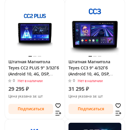
Штатная Магнитола
Штатная Магнитола
Teyes CC2 PLUS 9" 3/32Гб
Teyes CC3 9" 4/32Гб
(Android 10, 4G, DSP,
(Android 10, 4G, DSP,
QLed) для SsangYong
QLed) для SsangYong
0
0
Нет в наличии
Нет в наличии
Actyon I 2005 - 2011
Actyon I 2005 - 2011
29 295 ₽
31 295 ₽
Цена указана за: шт
Цена указана за: шт
Подписаться
Подписаться