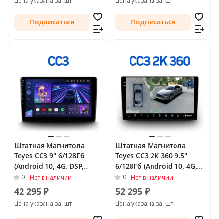
Цена указана за: шт
Цена указана за: шт
Подписаться
Подписаться
Штатная Магнитола
Штатная Магнитола
Teyes CC3 9" 6/128Гб
Teyes CC3 2К 360 9.5"
(Android 10, 4G, DSP,
6/128Гб (Android 10, 4G,
QLed) для SsangYong
DSP, QLed) - круговой
0
0
Нет в наличии
Нет в наличии
Actyon I (C100) 2005 - 2010
обзор для SsangYong
42 295 ₽
52 295 ₽
Actyon I (C100) 2005 - 2010
Цена указана за: шт
Цена указана за: шт