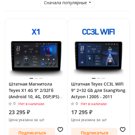
Сначала популярные
Штатная Магнитола
Штатная Teyes CC3L WiFi
Teyes X1 4G 9" 2/32Гб
9" 2+32 Gb для SsangYong
(Android 10, 4G, DSP,IPS)
Actyon I 2005 - 2011
для SsangYong Actyon I
0
0
Нет в наличии
Нет в наличии
2005 - 2011
23 295 ₽
17 295 ₽
Цена указана за: шт
Цена указана за: шт
Подписаться
Подписаться