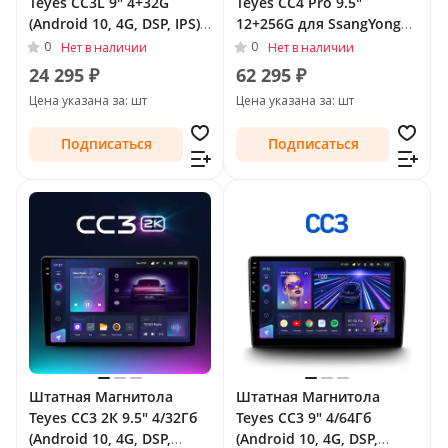
Teyes CC3L 9" 4+32G
Teyes CC4 Pro 9.5"
(Android 10, 4G, DSP, IPS)
12+256G для SsangYong
для SsangYong Actyon I
Actyon I 2005 - 2011
0
0
Нет в наличии
Нет в наличии
(C100) 2005 - 2010
24 295 ₽
62 295 ₽
Цена указана за: шт
Цена указана за: шт
Подписаться
Подписаться
Штатная Магнитола
Штатная Магнитола
Teyes CC3 2К 9.5" 4/32Гб
Teyes CC3 9" 4/64Гб
(Android 10, 4G, DSP,
(Android 10, 4G, DSP,