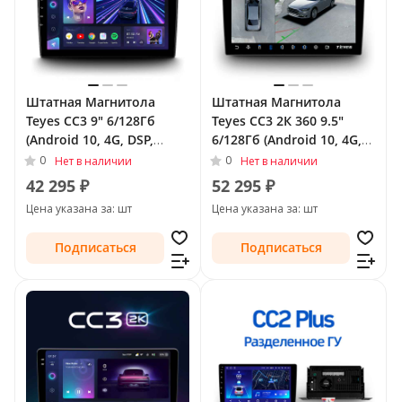
Штатная Магнитола
Штатная Магнитола
Teyes CC3 9" 6/128Гб
Teyes CC3 2К 360 9.5"
(Android 10, 4G, DSP,
6/128Гб (Android 10, 4G,
QLed) для SsangYong
DSP, QLed) - круговой
0
0
Нет в наличии
Нет в наличии
Actyon I 2005 - 2011
обзор для SsangYong
42 295 ₽
52 295 ₽
Actyon I 2005 - 2011
Цена указана за: шт
Цена указана за: шт
Подписаться
Подписаться