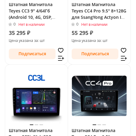
Штатная Магнитола
Штатная Магнитола
Teyes CC3 9" 4/64Гб
Teyes CC4 Pro 9.5" 8+128G
(Android 10, 4G, DSP,
для SsangYong Actyon I
QLed) для SsangYong
2005 - 2011
0
0
Нет в наличии
Нет в наличии
Actyon I 2005 - 2011
35 295 ₽
55 295 ₽
Цена указана за: шт
Цена указана за: шт
Подписаться
Подписаться
Штатная Магнитола
Штатная Магнитола