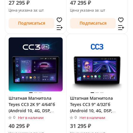
27 295 ₽
47 295 ₽
(C100) 2005 - 2010
Цена указана за: шт
Цена указана за: шт
Подписаться
Подписаться
Штатная Магнитола
Штатная Магнитола
Teyes CC3 2К 9" 4/64Гб
Teyes CC3 9" 4/32Гб
(Android 10, 4G, DSP,
(Android 10, 4G, DSP,
QLed) для SsangYong
QLed) для SsangYong
0
0
Нет в наличии
Нет в наличии
Actyon I (C100) 2005 - 2010
Actyon I (C100) 2005 - 2010
40 295 ₽
31 295 ₽