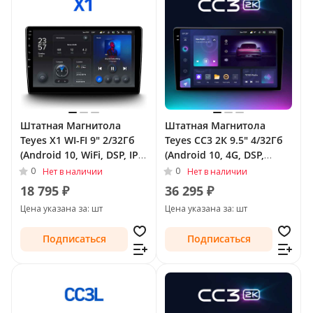
Штатная Магнитола
Штатная Магнитола
Teyes X1 WI-FI 9" 2/32Гб
Teyes CC3 2К 9.5" 4/32Гб
(Android 10, WiFi, DSP, IPS)
(Android 10, 4G, DSP,
для SsangYong Actyon I
QLed) для SsangYong
0
0
Нет в наличии
Нет в наличии
2005 - 2011
Actyon I 2005 - 2011
18 795 ₽
36 295 ₽
Цена указана за: шт
Цена указана за: шт
Подписаться
Подписаться