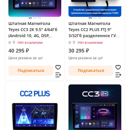
Штатная Магнитола
Штатная Магнитола
Teyes CC3 2К 9.5" 4/64Гб
Teyes CC2 PLUS FTJ 9"
(Android 10, 4G, DSP,
3/32Гб разделенное ГУ
QLed) для SsangYong
(Android 10, 4G, DSP,
0
0
Нет в наличии
Нет в наличии
Actyon I 2005 - 2011
QLed) для SsangYong
40 295 ₽
30 295 ₽
Actyon I 2005 - 2011
Цена указана за: шт
Цена указана за: шт
Подписаться
Подписаться