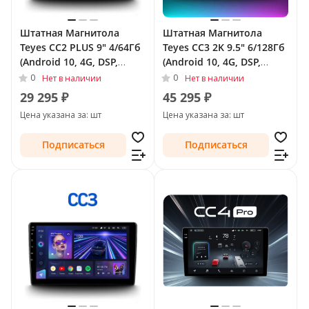
Штатная Магнитола
Штатная Магнитола
Teyes CC2 PLUS 9" 4/64Гб
Teyes CC3 2K 9.5" 6/128Гб
(Android 10, 4G, DSP,
(Android 10, 4G, DSP,
QLed) для SsangYong
QLed) для SsangYong
0
0
Нет в наличии
Нет в наличии
Actyon I 2005 - 2011
Actyon I 2005 - 2011
29 295 ₽
45 295 ₽
Цена указана за: шт
Цена указана за: шт
Подписаться
Подписаться