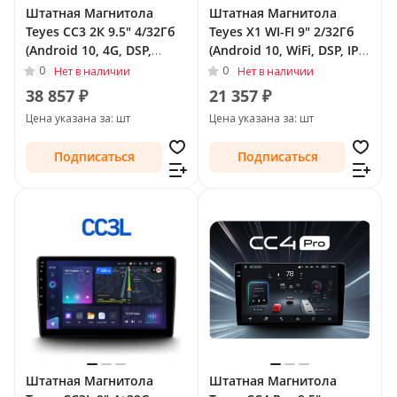
Штатная Магнитола
Штатная Магнитола
Teyes CC3 2К 9.5" 4/32Гб
Teyes X1 WI-FI 9" 2/32Гб
(Android 10, 4G, DSP,
(Android 10, WiFi, DSP, IPS)
QLed) для Toyota Land
для Toyota Land Cruiser
0
0
Нет в наличии
Нет в наличии
Cruiser Prado 150 Series
Prado 150 Series 2009 -
38 857 ₽
21 357 ₽
2009 - 2013 Тип-B
2013 Тип-B
Цена указана за: шт
Цена указана за: шт
Подписаться
Подписаться
Штатная Магнитола
Штатная Магнитола