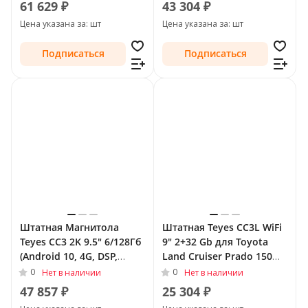
61 629 ₽
43 304 ₽
Тип-A (F1)
2009 - 2013 Тип-C
Цена указана за: шт
Цена указана за: шт
Подписаться
Подписаться
Штатная Магнитола
Штатная Teyes CC3L WiFi
Teyes CC3 2K 9.5" 6/128Гб
9" 2+32 Gb для Toyota
(Android 10, 4G, DSP,
Land Cruiser Prado 150
QLed) для Toyota Land
Series 2009 - 2013 Тип-C
0
0
Нет в наличии
Нет в наличии
Cruiser Prado 150 Series
47 857 ₽
25 304 ₽
2009 - 2013 Тип-B