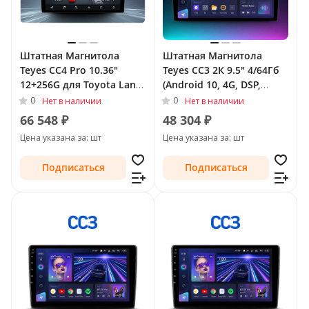
Штатная Магнитола
Штатная Магнитола
Teyes CC4 Pro 10.36"
Teyes CC3 2К 9.5" 4/64Гб
12+256G для Toyota Land
(Android 10, 4G, DSP,
Cruiser Prado 150 Series
QLed) для Toyota Land
0
0
Нет в наличии
Нет в наличии
Рестайлинг 2 2017 - 2020
Cruiser Prado 150 Series
66 548 ₽
48 304 ₽
2009 - 2013 Тип-C
Цена указана за: шт
Цена указана за: шт
Подписаться
Подписаться