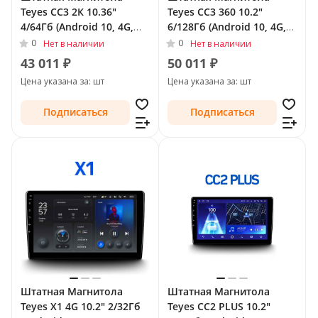
Teyes CC3 2К 10.36"
Teyes CC3 360 10.2"
4/64Гб (Android 10, 4G,
6/128Гб (Android 10, 4G,
DSP, QLed) для Toyota
DSP, QLed) - круговой
0
0
Нет в наличии
Нет в наличии
Land Cruiser Prado 150
обзор для Toyota Land
43 011 ₽
50 011 ₽
Series Рестайлинг 1 2013
Cruiser Prado 150 Series
Цена указана за: шт
Цена указана за: шт
- 2017
Рестайлинг 1 2013 - 2017
Подписаться
Подписаться
Штатная Магнитола
Штатная Магнитола
Teyes X1 4G 10.2" 2/32Гб
Teyes CC2 PLUS 10.2"