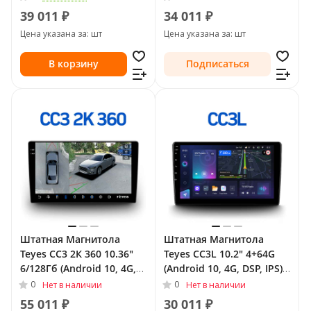
Land Cruiser Prado 150
Cruiser Prado 150 Series
39 011 ₽
34 011 ₽
Series Рестайлинг 1 2013
Рестайлинг 1 2013 - 2017
Цена указана за: шт
Цена указана за: шт
- 2017
В корзину
Подписаться
Штатная Магнитола
Штатная Магнитола
Teyes CC3 2К 360 10.36"
Teyes CC3L 10.2" 4+64G
6/128Гб (Android 10, 4G,
(Android 10, 4G, DSP, IPS)
DSP, QLed) - круговой
для Toyota Land Cruiser
0
0
Нет в наличии
Нет в наличии
обзор для Toyota Land
Prado 150 Series
55 011 ₽
30 011 ₽