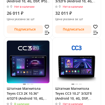
(Android 10, 4G, DSP, IPS)
3/32Гб (Android 10, 4G,
для Toyota Land Cruiser
DSP, QLed) для Toyota
0
0
Нет в наличии
Нет в наличии
Prado 150 Series
Land Cruiser Prado 150
26 011 ₽
32 011 ₽
Рестайлинг 1 2013 - 2017
Series Рестайлинг 1 2013
Цена указана за: шт
Цена указана за: шт
- 2017
Подписаться
Подписаться
Штатная Магнитола
Штатная Магнитола
Teyes CC3 2К 10.36"
Teyes CC3 10.2" 3/32Гб
4/32Гб (Android 10, 4G,
(Android 10, 4G, DSP,
DSP, QLed) для Toyota
QLed) для Toyota Land
0
0
В наличии
Нет в наличии