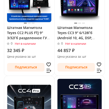
Штатная Магнитола
Штатная Магнитола
Teyes CC2 PLUS FTJ 9"
Teyes CC3 9" 6/128Гб
3/32Гб разделенное ГУ
(Android 10, 4G, DSP,
(Android 10, 4G, DSP,
QLed) для Toyota Land
0
0
Нет в наличии
Нет в наличии
QLed) для Toyota Land
Cruiser Prado 150 Series
32 345 ₽
44 857 ₽
Cruiser Prado 120 Series
2009 - 2013 Тип-B
Цена указана за: шт
Цена указана за: шт
2002 - 2007 Тип-B (F1)
Подписаться
Подписаться