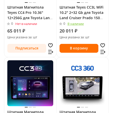
Штатная Магнитола
Штатная Teyes CC3L WiFi
Teyes CC4 Pro 10.36"
10.2" 2+32 Gb для Toyota
12+256G для Toyota Land
Land Cruiser Prado 150
Cruiser Prado 150 Series
Series Рестайлинг 1 2013
0
0
Нет в наличии
В наличии
Рестайлинг 1 2013 - 2017
- 2017
65 011 ₽
20 011 ₽
Цена указана за: шт
Цена указана за: шт
Подписаться
В корзину
Штатная Магнитола
Штатная Магнитола