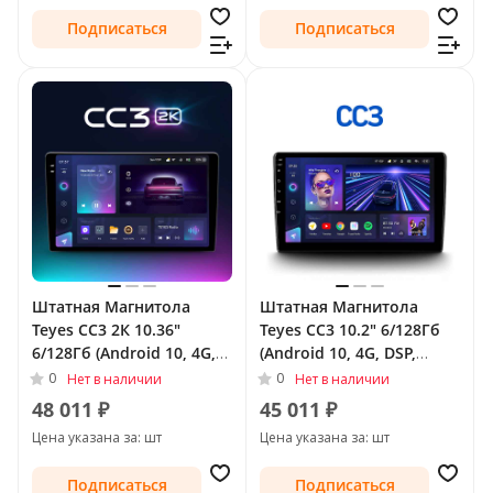
Подписаться
Подписаться
Штатная Магнитола
Штатная Магнитола
Teyes CC3 2К 10.36"
Teyes CC3 10.2" 6/128Гб
6/128Гб (Android 10, 4G,
(Android 10, 4G, DSP,
DSP, QLed) для Toyota
QLed) для Toyota Land
0
0
Нет в наличии
Нет в наличии
Land Cruiser Prado 150
Cruiser Prado 150 Series
48 011 ₽
45 011 ₽
Series Рестайлинг 1 2013
Рестайлинг 1 2013 - 2017
Цена указана за: шт
Цена указана за: шт
- 2017
Подписаться
Подписаться