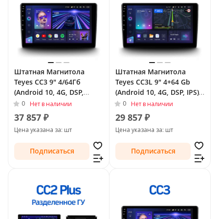
Штатная Магнитола
Штатная Магнитола
Teyes CC3 9" 4/64Гб
Teyes CC3L 9" 4+64 Gb
(Android 10, 4G, DSP,
(Android 10, 4G, DSP, IPS)
QLed) для Toyota Land
для Toyota Land Cruiser
0
0
Нет в наличии
Нет в наличии
Cruiser Prado 150 Series
Prado 150 Series 2009 -
37 857 ₽
29 857 ₽
2009 - 2013 Тип-B
2013 Тип-B
Цена указана за: шт
Цена указана за: шт
Подписаться
Подписаться