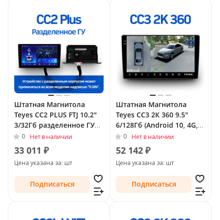
Штатная Магнитола
Штатная Магнитола
Teyes CC2 PLUS FTJ 10.2"
Teyes CC3 2К 360 9.5"
3/32Гб разделенное ГУ
6/128Гб (Android 10, 4G,
(Android 10, 4G, DSP,
DSP, QLed) - круговой
0
0
Нет в наличии
Нет в наличии
QLed) для Toyota Land
обзор для Toyota Land
33 011 ₽
52 142 ₽
Cruiser Prado 150 Series
Cruiser Prado 150 Series
Цена указана за: шт
Цена указана за: шт
Рестайлинг 1 2013 - 2017
2009 - 2013 Тип-A
Подписаться
Подписаться