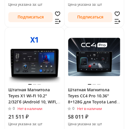
Cruiser Prado 150 Series
Рестайлинг 1 2013 - 2017
Цена указана за: шт
Цена указана за: шт
Рестайлинг 1 2013 - 2017
Подписаться
Подписаться
Штатная Магнитола
Штатная Магнитола
Teyes X1 WI-FI 10.2"
Teyes CC4 Pro 10.36"
2/32Гб (Android 10, WiFi,
8+128G для Toyota Land
DSP, IPS) для Toyota Land
Cruiser Prado 150 Series
0
0
Нет в наличии
Нет в наличии
Cruiser Prado 150 Series
Рестайлинг 1 2013 - 2017
21 511 ₽
58 011 ₽
Рестайлинг 1 2013 - 2017
Цена указана за: шт
Цена указана за: шт