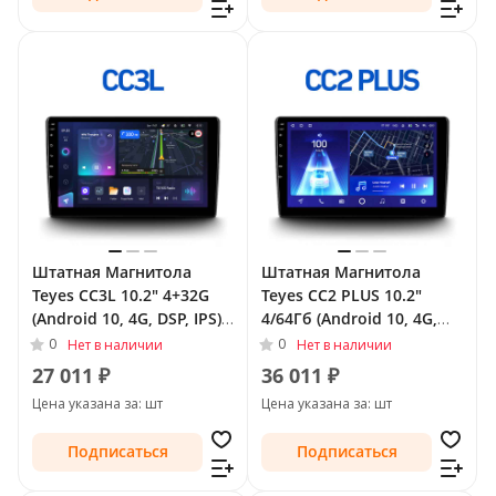
Штатная Магнитола
Штатная Магнитола
Teyes CC3L 10.2" 4+32G
Teyes CC2 PLUS 10.2"
(Android 10, 4G, DSP, IPS)
4/64Гб (Android 10, 4G,
для Toyota Land Cruiser
DSP, QLed) для Toyota
0
0
Нет в наличии
Нет в наличии
Prado 150 Series
Land Cruiser Prado 150
27 011 ₽
36 011 ₽
Рестайлинг 1 2013 - 2017
Series Рестайлинг 1 2013
Цена указана за: шт
Цена указана за: шт
- 2017
Подписаться
Подписаться