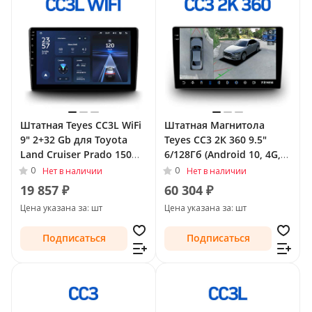
Штатная Teyes CC3L WiFi
Штатная Магнитола
9" 2+32 Gb для Toyota
Teyes CC3 2К 360 9.5"
Land Cruiser Prado 150
6/128Гб (Android 10, 4G,
Series 2009 - 2013 Тип-B
DSP, QLed) - круговой
0
0
Нет в наличии
Нет в наличии
обзор для Toyota Land
19 857 ₽
60 304 ₽
Cruiser Prado 150 Series
Цена указана за: шт
Цена указана за: шт
2009 - 2013 Тип-C
Подписаться
Подписаться