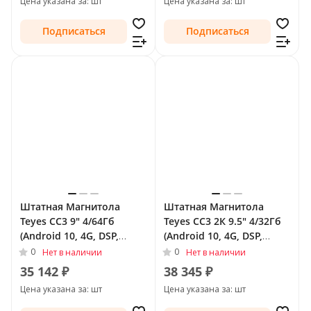
Цена указана за: шт
Цена указана за: шт
Подписаться
Подписаться
Штатная Магнитола
Штатная Магнитола
Teyes CC3 9" 4/64Гб
Teyes CC3 2К 9.5" 4/32Гб
(Android 10, 4G, DSP,
(Android 10, 4G, DSP,
QLed) для Toyota Land
QLed) для Toyota Land
0
0
Нет в наличии
Нет в наличии
Cruiser Prado 150 Series
Cruiser Prado 120 Series
35 142 ₽
38 345 ₽
2009 - 2013 Тип-A
2002 - 2007 Тип-B (F1)
Цена указана за: шт
Цена указана за: шт