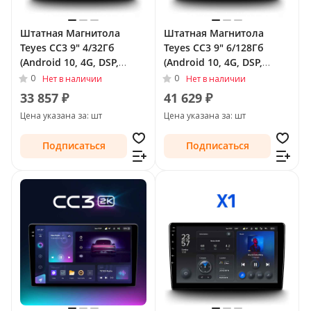
Штатная Магнитола
Штатная Магнитола
Teyes CC3 9" 4/32Гб
Teyes CC3 9" 6/128Гб
(Android 10, 4G, DSP,
(Android 10, 4G, DSP,
QLed) для Toyota Land
QLed) для Toyota Land
0
0
Нет в наличии
Нет в наличии
Cruiser Prado 150 Series
Cruiser Prado 120 Series
33 857 ₽
41 629 ₽
2009 - 2013 Тип-B
2002 - 2007 Тип-A (F1)
Цена указана за: шт
Цена указана за: шт
Подписаться
Подписаться