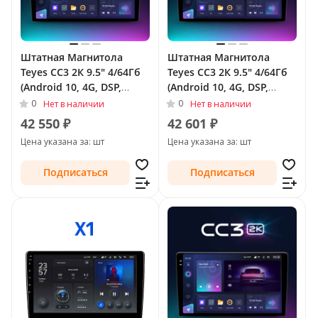
Штатная Магнитола
Штатная Магнитола
Teyes CC3 2К 9.5" 4/64Гб
Teyes CC3 2К 9.5" 4/64Гб
(Android 10, 4G, DSP,
(Android 10, 4G, DSP,
QLed) для Volkswagen
QLed) для Volkswagen
0
0
Нет в наличии
Нет в наличии
Tiguan I Рестайлинг 2011
Tiguan I Рестайлинг 2011
42 550 ₽
42 601 ₽
- 2018 Тип-F2
- 2018 Тип-F1
Цена указана за: шт
Цена указана за: шт
Подписаться
Подписаться