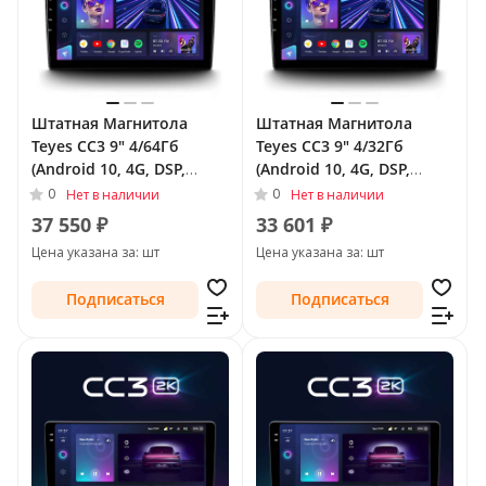
Штатная Магнитола
Штатная Магнитола
Teyes CC3 9" 4/64Гб
Teyes CC3 9" 4/32Гб
(Android 10, 4G, DSP,
(Android 10, 4G, DSP,
QLed) для Volkswagen
QLed) для Volkswagen
0
0
Нет в наличии
Нет в наличии
Tiguan I Рестайлинг 2011
Tiguan I Рестайлинг 2011
37 550 ₽
33 601 ₽
- 2018 Тип-F2
- 2018 Тип-F1
Цена указана за: шт
Цена указана за: шт
Подписаться
Подписаться