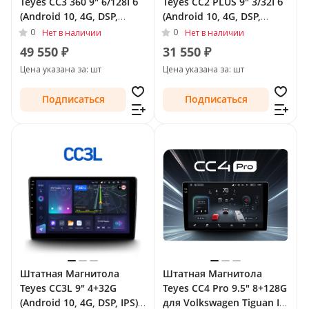
Teyes CC3 360 9" 6/128Гб
Teyes CC2 PLUS 9" 3/32Гб
(Android 10, 4G, DSP,
(Android 10, 4G, DSP,
QLed) - круговой обзор
QLed) для Volkswagen
0
0
Нет в наличии
Нет в наличии
для Volkswagen Tiguan I
Tiguan I Рестайлинг 2011
49 550 ₽
31 550 ₽
Рестайлинг 2011 - 2018
- 2018 Тип-F2
Цена указана за: шт
Цена указана за: шт
Тип-F2
Подписаться
Подписаться
Штатная Магнитола
Штатная Магнитола
Teyes CC3L 9" 4+32G
Teyes CC4 Pro 9.5" 8+128G
(Android 10, 4G, DSP, IPS)
для Volkswagen Tiguan I