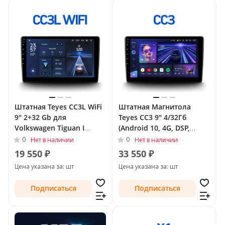
Штатная Teyes CC3L WiFi
Штатная Магнитола
9" 2+32 Gb для
Teyes CC3 9" 4/32Гб
Volkswagen Tiguan I
(Android 10, 4G, DSP,
Рестайлинг 2011 - 2018
QLed) для Volkswagen
0
0
Нет в наличии
Нет в наличии
Тип-F2
Tiguan I Рестайлинг 2011
19 550 ₽
33 550 ₽
- 2018 Тип-F2
Цена указана за: шт
Цена указана за: шт
Подписаться
Подписаться