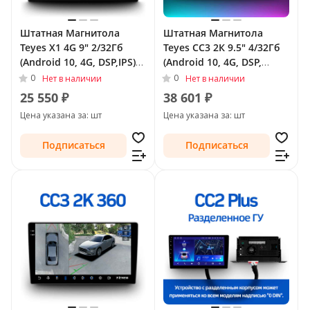
Штатная Магнитола
Штатная Магнитола
Teyes X1 4G 9" 2/32Гб
Teyes CC3 2К 9.5" 4/32Гб
(Android 10, 4G, DSP,IPS)
(Android 10, 4G, DSP,
для Volkswagen Tiguan I
QLed) для Volkswagen
0
0
Нет в наличии
Нет в наличии
Рестайлинг 2011 - 2018
Tiguan I Рестайлинг 2011
25 550 ₽
38 601 ₽
Тип-F2
- 2018 Тип-F1
Цена указана за: шт
Цена указана за: шт
Подписаться
Подписаться