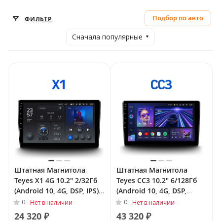
Подбор по авто
ФИЛЬТР
Сначала популярные
Штатная Магнитола
Штатная Магнитола
Teyes X1 4G 10.2" 2/32Гб
Teyes CC3 10.2" 6/128Гб
(Android 10, 4G, DSP, IPS)
(Android 10, 4G, DSP,
для Volkswagen Tiguan II
QLed) для Volkswagen
0
0
Нет в наличии
Нет в наличии
2016 - 2021 Тип-A
Tiguan II 2016 - 2021 Тип-A
24 320 ₽
43 320 ₽