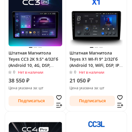
Штатная Магнитола
Штатная Магнитола
Teyes CC3 2К 9.5" 4/32Гб
Teyes X1 WI-FI 9" 2/32Гб
(Android 10, 4G, DSP,
(Android 10, WiFi, DSP, IPS)
QLed) для Volkswagen
для Volkswagen Tiguan I
0
0
Нет в наличии
Нет в наличии
Tiguan I Рестайлинг 2011
Рестайлинг 2011 - 2018
38 550 ₽
21 050 ₽
- 2018 Тип-F2
Тип-F2
Цена указана за: шт
Цена указана за: шт
Подписаться
Подписаться