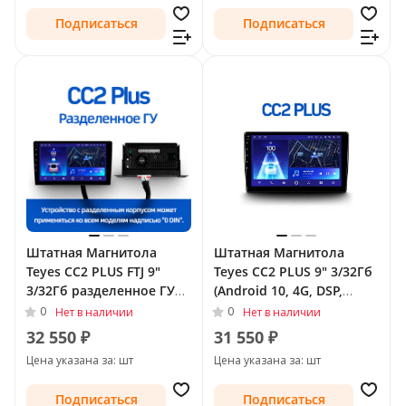
Подписаться
Подписаться
Штатная Магнитола
Штатная Магнитола
Teyes CC2 PLUS FTJ 9"
Teyes CC2 PLUS 9" 3/32Гб
3/32Гб разделенное ГУ
(Android 10, 4G, DSP,
(Android 10, 4G, DSP,
QLed) для Volkswagen
0
0
Нет в наличии
Нет в наличии
QLed) для Volkswagen
Tiguan I 2007 - 2011 Тип-
32 550 ₽
31 550 ₽
Tiguan I 2007 - 2011 Тип-
F2
Цена указана за: шт
Цена указана за: шт
F2
Подписаться
Подписаться