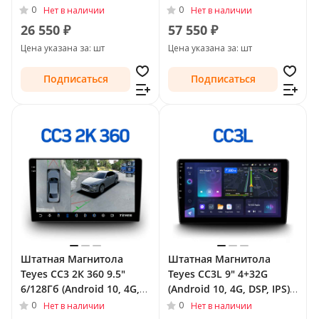
для Volkswagen Tiguan I
Рестайлинг 2011 - 2018
0
0
Нет в наличии
Нет в наличии
Рестайлинг 2011 - 2018
Тип-F2
26 550 ₽
57 550 ₽
Тип-F2
Цена указана за: шт
Цена указана за: шт
Подписаться
Подписаться
Штатная Магнитола
Штатная Магнитола
Teyes CC3 2К 360 9.5"
Teyes CC3L 9" 4+32G
6/128Гб (Android 10, 4G,
(Android 10, 4G, DSP, IPS)
DSP, QLed) - круговой
для Volkswagen Tiguan I
0
0
Нет в наличии
Нет в наличии
обзор для Volkswagen
Рестайлинг 2011 - 2018