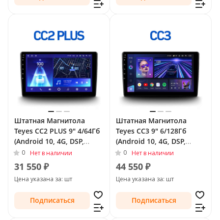
Штатная Магнитола
Штатная Магнитола
Teyes CC2 PLUS 9" 4/64Гб
Teyes CC3 9" 6/128Гб
(Android 10, 4G, DSP,
(Android 10, 4G, DSP,
QLed) для Volkswagen
QLed) для Volkswagen
0
0
Нет в наличии
Нет в наличии
Tiguan I Рестайлинг 2011
Tiguan I Рестайлинг 2011
31 550 ₽
44 550 ₽
- 2018 Тип-F2
- 2018 Тип-F2
Цена указана за: шт
Цена указана за: шт
Подписаться
Подписаться