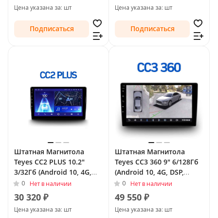
Цена указана за: шт
Цена указана за: шт
Подписаться
Подписаться
Штатная Магнитола
Штатная Магнитола
Teyes CC2 PLUS 10.2"
Teyes CC3 360 9" 6/128Гб
3/32Гб (Android 10, 4G,
(Android 10, 4G, DSP,
DSP, QLed) для
QLed) - круговой обзор
0
0
Нет в наличии
Нет в наличии
Volkswagen Tiguan II 2016
для Volkswagen Tiguan I
30 320 ₽
49 550 ₽
- 2021 Тип-A
2007 - 2011 Тип-F2
Цена указана за: шт
Цена указана за: шт