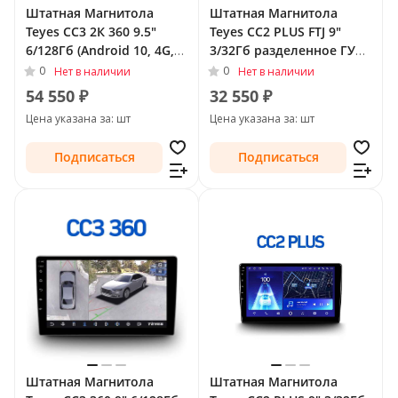
Штатная Магнитола
Штатная Магнитола
Teyes CC3 2К 360 9.5"
Teyes CC2 PLUS FTJ 9"
6/128Гб (Android 10, 4G,
3/32Гб разделенное ГУ
DSP, QLed) - круговой
(Android 10, 4G, DSP,
0
0
Нет в наличии
Нет в наличии
обзор для Volkswagen
QLed) для Volkswagen
54 550 ₽
32 550 ₽
Tiguan I Рестайлинг 2011
Tiguan I Рестайлинг 2011
Цена указана за: шт
Цена указана за: шт
- 2018 Тип-F2
- 2018 Тип-F2
Подписаться
Подписаться
Штатная Магнитола
Штатная Магнитола