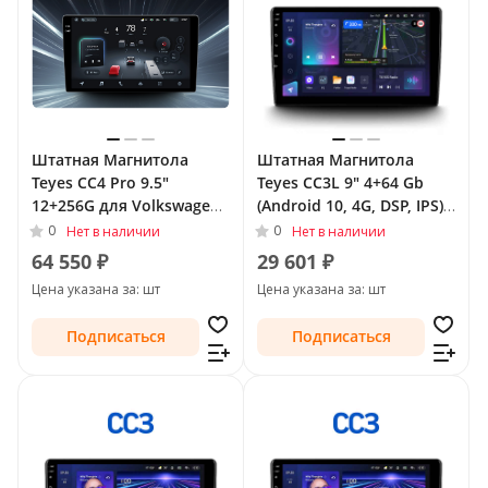
Штатная Магнитола
Штатная Магнитола
Teyes CC4 Pro 9.5"
Teyes CC3L 9" 4+64 Gb
12+256G для Volkswagen
(Android 10, 4G, DSP, IPS)
Tiguan I Рестайлинг 2011
для Volkswagen Tiguan I
0
0
Нет в наличии
Нет в наличии
- 2018 Тип-F2
Рестайлинг 2011 - 2018
64 550 ₽
29 601 ₽
Тип-F1
Цена указана за: шт
Цена указана за: шт
Подписаться
Подписаться