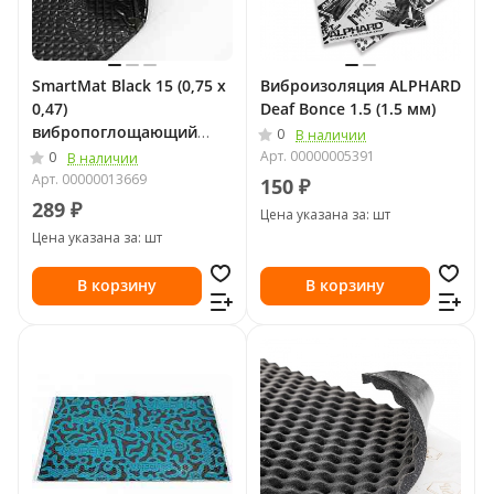
SmartMat Black 15 (0,75 х
Виброизоляция ALPHARD
0,47)
Deaf Bonce 1.5 (1.5 мм)
вибропоглощающий
0
В наличии
материал
Арт.
00000005391
0
В наличии
Арт.
00000013669
150 ₽
289 ₽
Цена указана за: шт
Цена указана за: шт
В корзину
В корзину