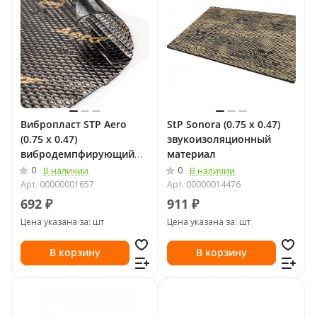
Вибропласт STP Aero
StP Sonora (0.75 х 0.47)
(0.75 х 0.47)
звукоизоляционный
вибродемпфирующий
материал
материал
0
0
В наличии
В наличии
Арт.
00000001657
Арт.
00000014476
692 ₽
911 ₽
Цена указана за: шт
Цена указана за: шт
В корзину
В корзину