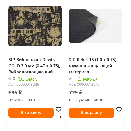
StP Вибропласт Devil's
StP Relief 15 (1.0 х 0.75)
GOLD 3.0 мм (0.47 х 0.75),
шумопоглощающий
Вибропоглощающий
материал
материал
0
0
В наличии
В наличии
Арт.
00000013246
Арт.
00000012676
696 ₽
729 ₽
Цена указана за: шт
Цена указана за: шт
В корзину
В корзину