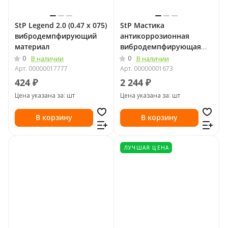
StP Legend 2.0 (0.47 х 075)
StP Мастика
вибродемпфирующий
антикоррозионная
материал
вибродемпфирующая
NoiseLIQUIDator
0
0
В наличии
В наличии
Арт.
00000017777
Арт.
00000001673
424 ₽
2 244 ₽
Цена указана за: шт
Цена указана за: шт
В корзину
В корзину
ЛУЧШАЯ ЦЕНА