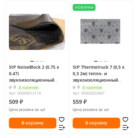
НОВИНКА
StP NoiseBlock 2 (0.75 х
StP Thermotruck 7 (0,5 х
0.47)
0,3 2м) тепло- и
звукоизоляционный
звукоизоляционный
материал
материал
0
0
В наличии
В наличии
Арт.
00000013118
Арт.
00000020667
509 ₽
559 ₽
Цена указана за: шт
Цена указана за: шт
В корзину
В корзину