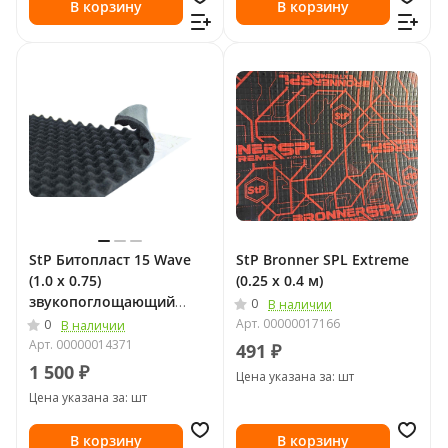
В корзину
В корзину
StP Битопласт 15 Wave
StP Bronner SPL Extreme
(1.0 х 0.75)
(0.25 х 0.4 м)
звукопоглощающий
0
В наличии
материал
Арт.
00000017166
0
В наличии
Арт.
00000014371
491 ₽
1 500 ₽
Цена указана за: шт
Цена указана за: шт
В корзину
В корзину