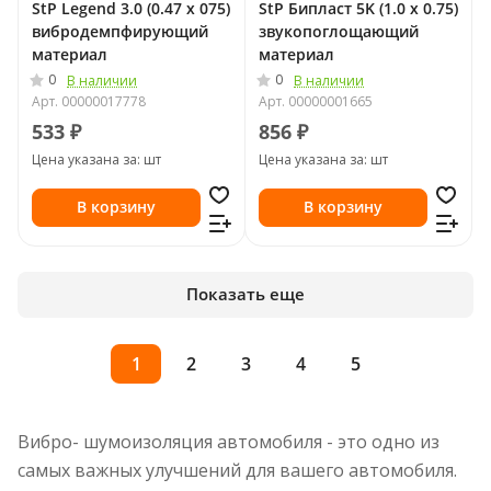
StP Legend 3.0 (0.47 х 075)
StP Бипласт 5K (1.0 х 0.75)
вибродемпфирующий
звукопоглощающий
материал
материал
0
0
В наличии
В наличии
Арт.
00000017778
Арт.
00000001665
533 ₽
856 ₽
Цена указана за: шт
Цена указана за: шт
В корзину
В корзину
Показать еще
1
2
3
4
5
Вибро- шумоизоляция автомобиля - это одно из
самых важных улучшений для вашего автомобиля.