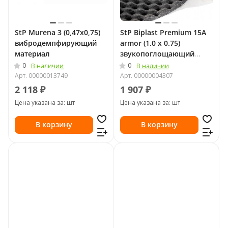
StP Murena 3 (0,47х0,75)
StP Biplast Premium 15A
вибродемпфирующий
armor (1.0 х 0.75)
материал
звукопоглощающий
материал
0
0
В наличии
В наличии
Арт.
00000013749
Арт.
00000004307
2 118 ₽
1 907 ₽
Цена указана за: шт
Цена указана за: шт
В корзину
В корзину