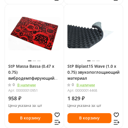
StP Massa Bassa (0.47 х
StP Biplast15 Wave (1.0 х
0.75)
0.75) звукопоглощающий
вибродемпфирующий
материал
материал
0
0
В наличии
В наличии
Арт.
00000010951
Арт.
00000014468
958 ₽
1 829 ₽
Цена указана за: шт
Цена указана за: шт
В корзину
В корзину