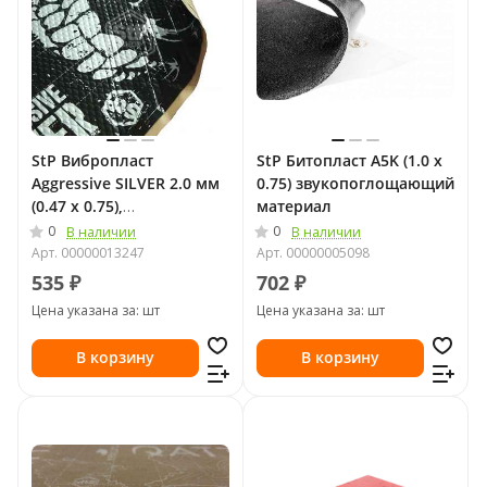
StP Вибропласт
StP Битопласт A5K (1.0 х
Aggressive SILVER 2.0 мм
0.75) звукопоглощающий
(0.47 х 0.75),
материал
Вибропоглощающий
0
0
В наличии
В наличии
материал
Арт.
00000013247
Арт.
00000005098
535 ₽
702 ₽
Цена указана за: шт
Цена указана за: шт
В корзину
В корзину