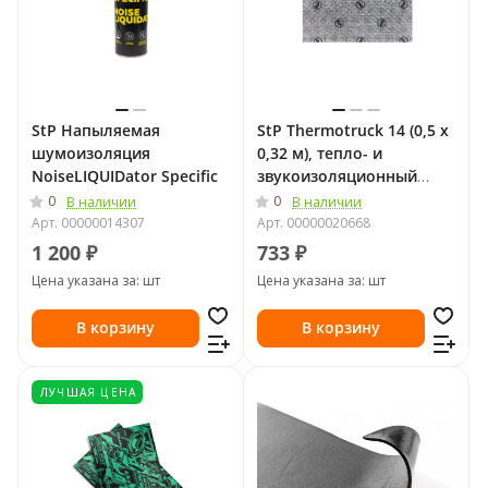
StP Напыляемая
StP Thermotruck 14 (0,5 х
шумоизоляция
0,32 м), тепло- и
NoiseLIQUIDator Specific
звукоизоляционный
материал
0
0
В наличии
В наличии
Арт.
00000014307
Арт.
00000020668
1 200 ₽
733 ₽
Цена указана за: шт
Цена указана за: шт
В корзину
В корзину
ЛУЧШАЯ ЦЕНА