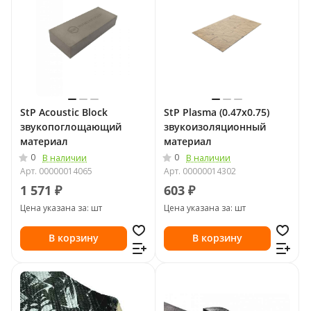
StP Acoustic Block
StP Plasma (0.47х0.75)
звукопоглощающий
звукоизоляционный
материал
материал
0
0
В наличии
В наличии
Арт.
00000014065
Арт.
00000014302
1 571 ₽
603 ₽
Цена указана за: шт
Цена указана за: шт
В корзину
В корзину