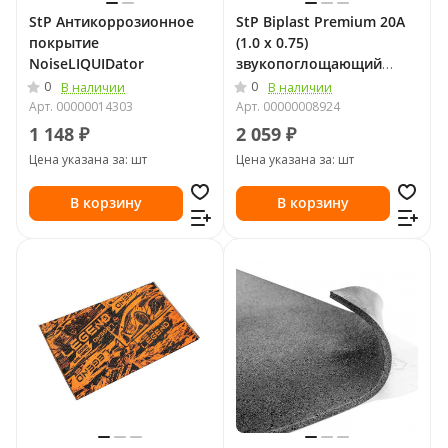
StP Антикоррозионное
StP Biplast Premium 20A
покрытие
(1.0 х 0.75)
NoiseLIQUIDator
звукопоглощающий
материал
0
0
В наличии
В наличии
Арт.
00000014303
Арт.
00000008924
1 148 ₽
2 059 ₽
Цена указана за: шт
Цена указана за: шт
В корзину
В корзину