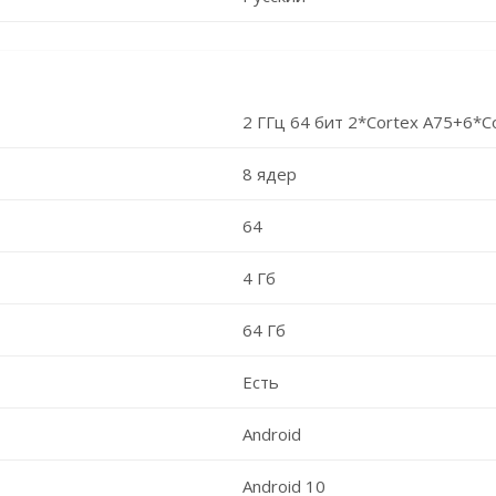
2 ГГц 64 бит 2*Cortex A75+6*C
8 ядер
64
4 Гб
64 Гб
Есть
Android
Android 10