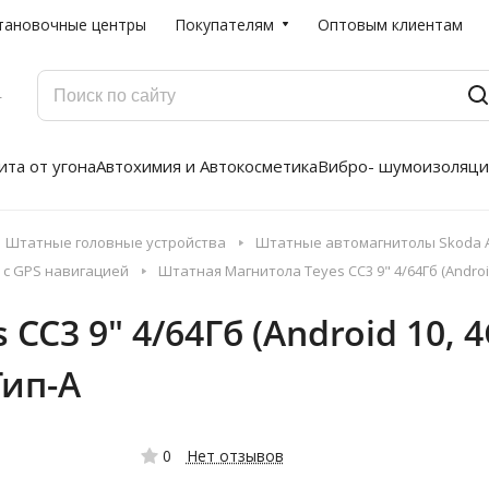
тановочные центры
Покупателям
Оптовым клиентам
Г
та от угона
Автохимия и Автокосметика
Вибро- шумоизоляци
Штатные головные устройства
Штатные автомагнитолы Skoda A
 с GPS навигацией
Штатная Магнитола Teyes CC3 9" 4/64Гб (Android 
C3 9" 4/64Гб (Android 10, 4
Тип-A
0
Нет отзывов