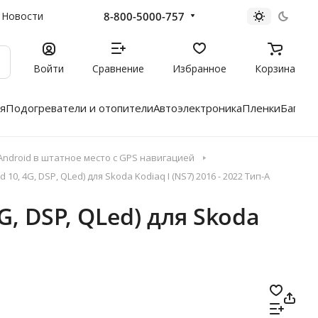
8-800-5000-757
Новости
Войти
Сравнение
Избранное
Корзина
я
Подогреватели и отопители
Автоэлектроника
Пленки
Багажн
ndroid в штатное место с GPS навигацией
10, 4G, DSP, QLed) для Skoda Kodiaq I (NS7) 2016 - 2022 Тип-A
G, DSP, QLed) для Skoda