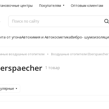
тановочные центры
Покупателям
Оптовым клиентам
Г
та от угона
Автохимия и Автокосметика
Вибро- шумоизоляци
мные воздушные отопители
Воздушные отопители Eberspaecher
erspaecher
1 товар
пулярные