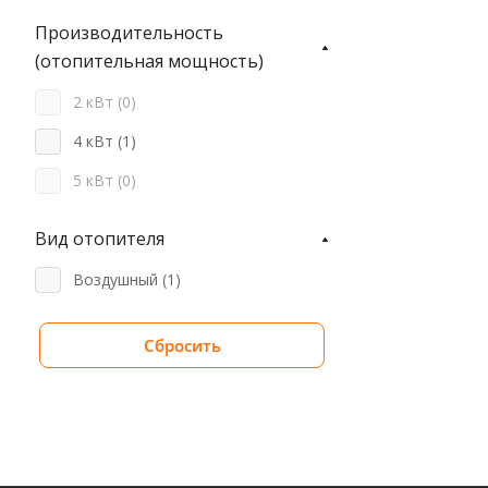
Производительность
(отопительная мощность)
2 кВт (
0
)
4 кВт (
1
)
5 кВт (
0
)
Вид отопителя
Воздушный (
1
)
Сбросить