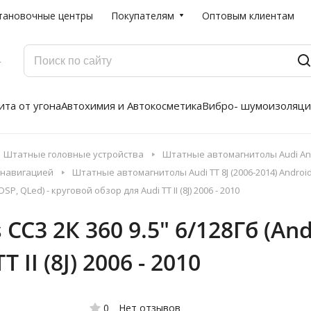
тановочные центры
Покупателям
Оптовым клиентам
Г
та от угона
Автохимия и Автокосметика
Вибро- шумоизоляци
Штатные головные устройства
Штатные автомагнитолы Audi And
 навигацией
Штатные автомагнитолы Audi TT 8J (2006-2014) Andro
P, QLed) - круговой обзор для Audi TT II (8J) 2006 - 2010
3 2К 360 9.5" 6/128Гб (Andro
II (8J) 2006 - 2010
0
Нет отзывов