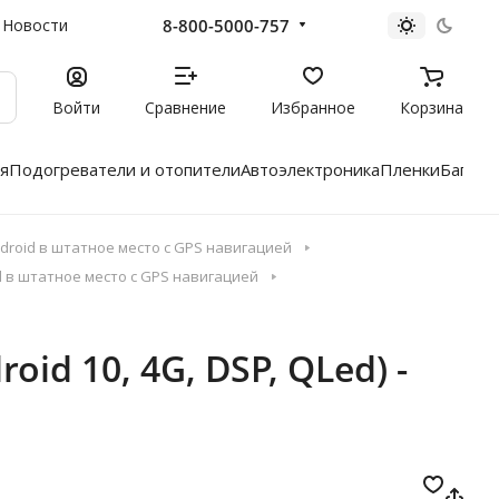
8-800-5000-757
Новости
Войти
Сравнение
Избранное
Корзина
я
Подогреватели и отопители
Автоэлектроника
Пленки
Багажн
roid в штатное место с GPS навигацией
id в штатное место с GPS навигацией
id 10, 4G, DSP, QLed) -