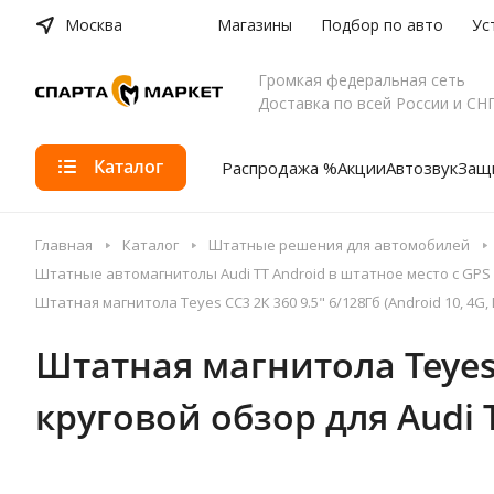
Москва
Магазины
Подбор по авто
Ус
Громкая федеральная сеть
Доставка по всей России и СН
Каталог
Распродажа %
Акции
Автозвук
Защи
Главная
Каталог
Штатные решения для автомобилей
Штатные автомагнитолы Audi TT Android в штатное место с GPS
Штатная магнитола Teyes CC3 2К 360 9.5" 6/128Гб (Android 10, 4G, DS
Штатная магнитола Teyes CC
круговой обзор для Audi TT 