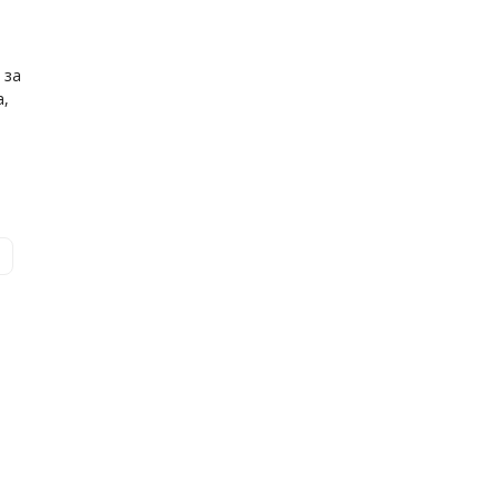
 за
а,