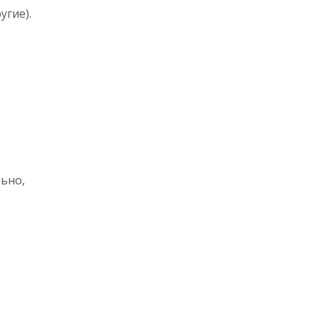
угие).
ьно,