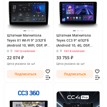
Штатная Магнитола
Штатная Магнитола
Teyes X1 WI-FI 9" 2/32Гб
Teyes CC3 9" 4/32Гб
(Android 10, WiFi, DSP, IPS)
(Android 10, 4G, DSP,
для Buick Regal V
QLed) для Buick Regal V
0
0
Нет в наличии
Нет в наличии
Рестайлинг 2013 - 2017
2009 - 2013
22 074 ₽
33 755 ₽
Тип-A
Цена указана за: шт
Цена указана за: шт
Подписаться
Подписаться