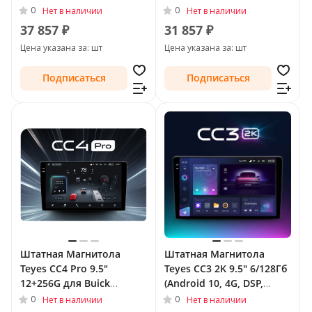
QLed) для Buick LaCrosse
QLed) для Buick LaCrosse
0
0
Нет в наличии
Нет в наличии
II 2009 - 2013
II 2009 - 2013
37 857 ₽
31 857 ₽
Цена указана за: шт
Цена указана за: шт
Подписаться
Подписаться
Штатная Магнитола
Штатная Магнитола
Teyes CC4 Pro 9.5"
Teyes CC3 2K 9.5" 6/128Гб
12+256G для Buick
(Android 10, 4G, DSP,
LaCrosse II 2009 - 2013
QLed) для Buick LaCrosse
0
0
Нет в наличии
Нет в наличии