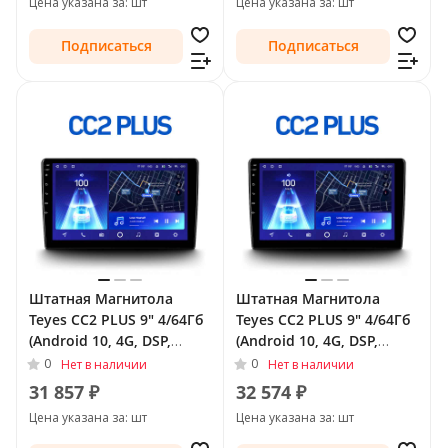
Цена указана за: шт
Цена указана за: шт
Подписаться
Подписаться
Штатная Магнитола
Штатная Магнитола
Teyes CC2 PLUS 9" 4/64Гб
Teyes CC2 PLUS 9" 4/64Гб
(Android 10, 4G, DSP,
(Android 10, 4G, DSP,
QLed) для Buick LaCrosse
QLed) для Buick Regal V
0
0
Нет в наличии
Нет в наличии
II 2009 - 2013
Рестайлинг 2013 - 2017
31 857 ₽
32 574 ₽
Тип-A
Цена указана за: шт
Цена указана за: шт