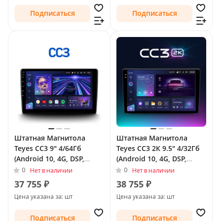
Подписаться
Подписаться
Штатная Магнитола
Штатная Магнитола
Teyes CC3 9" 4/64Гб
Teyes CC3 2К 9.5" 4/32Гб
(Android 10, 4G, DSP,
(Android 10, 4G, DSP,
QLed) для Buick Regal V
QLed) для Buick Regal V
0
0
Нет в наличии
Нет в наличии
2009 - 2013
2009 - 2013
37 755 ₽
38 755 ₽
Цена указана за: шт
Цена указана за: шт
Подписаться
Подписаться