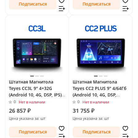
Подписаться
Подписаться
Штатная Магнитола
Штатная Магнитола
Teyes CC3L 9" 4+32G
Teyes CC2 PLUS 9" 4/64Гб
(Android 10, 4G, DSP, IPS)
(Android 10, 4G, DSP,
для Buick LaCrosse II 2009
QLed) для Buick Regal V
0
0
Нет в наличии
Нет в наличии
- 2013
2009 - 2013
26 857 ₽
31 755 ₽
Цена указана за: шт
Цена указана за: шт
Подписаться
Подписаться