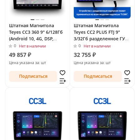
Штатная Магнитола
Штатная Магнитола
Teyes CC3 360 9" 6/128Гб
Teyes CC2 PLUS FTJ 9"
(Android 10, 4G, DSP,
3/32Гб разделенное ГУ
QLed) - круговой обзор
(Android 10, 4G, DSP,
0
0
Нет в наличии
Нет в наличии
для Buick LaCrosse II 2009
QLed) для Buick Regal V
49 857 ₽
32 755 ₽
- 2013
2009 - 2013
Цена указана за: шт
Цена указана за: шт
Подписаться
Подписаться