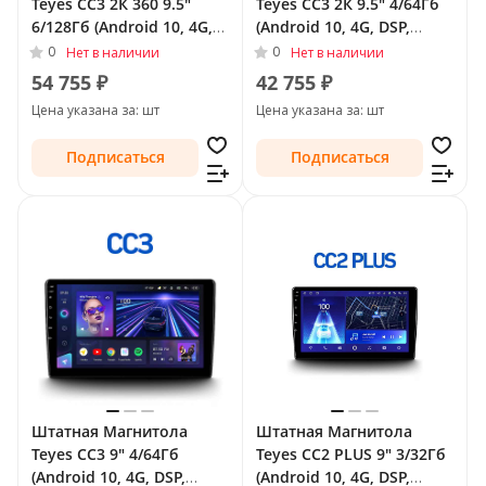
Teyes CC3 2К 360 9.5"
Teyes CC3 2К 9.5" 4/64Гб
6/128Гб (Android 10, 4G,
(Android 10, 4G, DSP,
DSP, QLed) - круговой
QLed) для Buick Regal V
0
0
Нет в наличии
Нет в наличии
обзор для Buick Regal V
2009 - 2013
54 755 ₽
42 755 ₽
2009 - 2013
Цена указана за: шт
Цена указана за: шт
Подписаться
Подписаться
Штатная Магнитола
Штатная Магнитола
Teyes CC3 9" 4/64Гб
Teyes CC2 PLUS 9" 3/32Гб
(Android 10, 4G, DSP,
(Android 10, 4G, DSP,