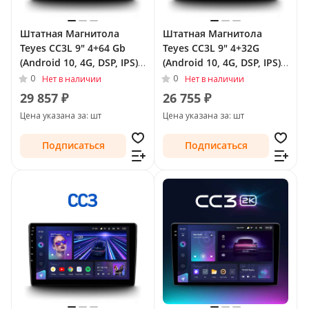
Штатная Магнитола
Штатная Магнитола
Teyes CC3L 9" 4+64 Gb
Teyes CC3L 9" 4+32G
(Android 10, 4G, DSP, IPS)
(Android 10, 4G, DSP, IPS)
для Buick LaCrosse II 2009
для Buick Regal V 2009 -
0
0
Нет в наличии
Нет в наличии
- 2013
2013
29 857 ₽
26 755 ₽
Цена указана за: шт
Цена указана за: шт
Подписаться
Подписаться