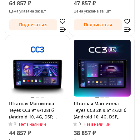
II 2009 - 2013
64 857 ₽
47 857 ₽
Цена указана за: шт
Цена указана за: шт
Подписаться
Подписаться
Штатная Магнитола
Штатная Магнитола
Teyes CC3 9" 6/128Гб
Teyes CC3 2К 9.5" 4/32Гб
(Android 10, 4G, DSP,
(Android 10, 4G, DSP,
QLed) для Buick LaCrosse
QLed) для Buick LaCrosse
0
0
Нет в наличии
Нет в наличии
II 2009 - 2013
II 2009 - 2013
44 857 ₽
38 857 ₽