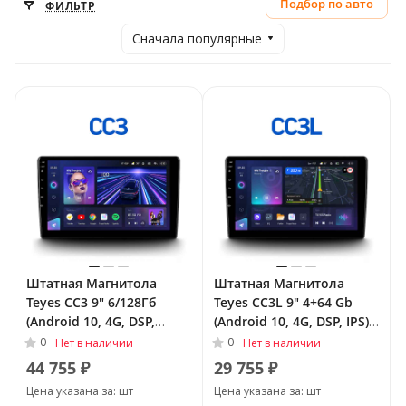
Подбор по авто
ФИЛЬТР
Сначала популярные
Штатная Магнитола
Штатная Магнитола
Teyes CC3 9" 6/128Гб
Teyes CC3L 9" 4+64 Gb
(Android 10, 4G, DSP,
(Android 10, 4G, DSP, IPS)
QLed) для Buick Regal V
для Buick Regal V 2009 -
0
0
Нет в наличии
Нет в наличии
2009 - 2013
2013
44 755 ₽
29 755 ₽
Цена указана за: шт
Цена указана за: шт