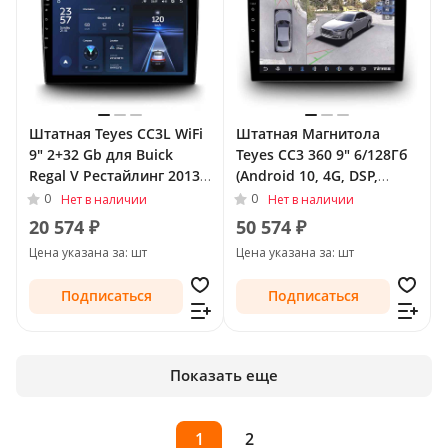
Штатная Teyes CC3L WiFi
Штатная Магнитола
9" 2+32 Gb для Buick
Teyes CC3 360 9" 6/128Гб
Regal V Рестайлинг 2013 -
(Android 10, 4G, DSP,
2017 Тип-A
QLed) - круговой обзор
0
0
Нет в наличии
Нет в наличии
для Buick Regal V
20 574 ₽
50 574 ₽
Рестайлинг 2013 - 2017
Цена указана за: шт
Цена указана за: шт
Тип-A
Подписаться
Подписаться
Показать еще
1
2