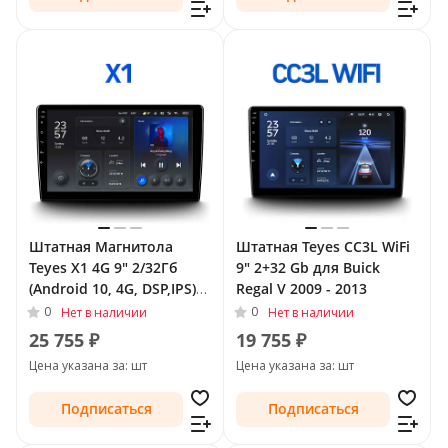
Штатная Магнитола
Штатная Teyes CC3L WiFi
Teyes X1 4G 9" 2/32Гб
9" 2+32 Gb для Buick
(Android 10, 4G, DSP,IPS)
Regal V 2009 - 2013
для Buick Regal V 2009 -
0
0
Нет в наличии
Нет в наличии
2013
25 755 ₽
19 755 ₽
Цена указана за: шт
Цена указана за: шт
Подписаться
Подписаться