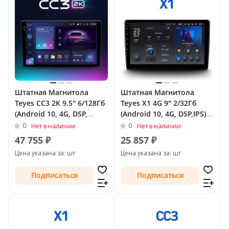
Штатная Магнитола
Штатная Магнитола
Teyes CC3 2K 9.5" 6/128Гб
Teyes X1 4G 9" 2/32Гб
(Android 10, 4G, DSP,
(Android 10, 4G, DSP,IPS)
QLed) для Buick Regal V
для Buick LaCrosse II 2009
0
0
Нет в наличии
Нет в наличии
2009 - 2013
- 2013
47 755 ₽
25 857 ₽
Цена указана за: шт
Цена указана за: шт
Подписаться
Подписаться