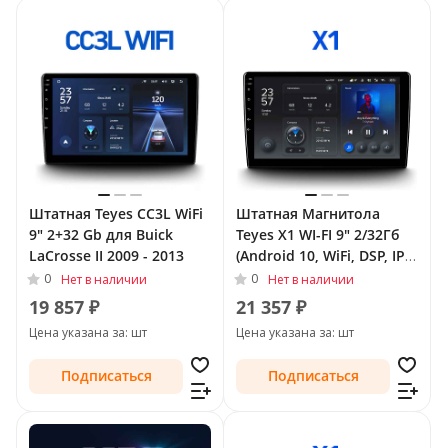
Штатная Teyes CC3L WiFi
Штатная Магнитола
9" 2+32 Gb для Buick
Teyes X1 WI-FI 9" 2/32Гб
LaCrosse II 2009 - 2013
(Android 10, WiFi, DSP, IPS)
для Buick LaCrosse II 2009
0
0
Нет в наличии
Нет в наличии
- 2013
19 857 ₽
21 357 ₽
Цена указана за: шт
Цена указана за: шт
Подписаться
Подписаться