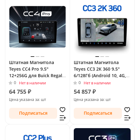
Штатная Магнитола
Штатная Магнитола
Teyes CC4 Pro 9.5"
Teyes CC3 2К 360 9.5"
12+256G для Buick Regal
6/128Гб (Android 10, 4G,
V 2009 - 2013
DSP, QLed) - круговой
0
0
Нет в наличии
Нет в наличии
обзор для Buick LaCrosse
64 755 ₽
54 857 ₽
II 2009 - 2013
Цена указана за: шт
Цена указана за: шт
Подписаться
Подписаться