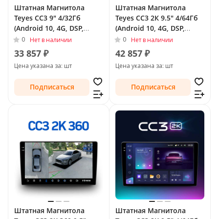
Штатная Магнитола
Штатная Магнитола
Teyes CC3 9" 4/32Гб
Teyes CC3 2К 9.5" 4/64Гб
(Android 10, 4G, DSP,
(Android 10, 4G, DSP,
QLed) для Buick LaCrosse
QLed) для Buick LaCrosse
0
0
Нет в наличии
Нет в наличии
II 2009 - 2013
II 2009 - 2013
33 857 ₽
42 857 ₽
Цена указана за: шт
Цена указана за: шт
Подписаться
Подписаться
Штатная Магнитола
Штатная Магнитола