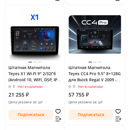
Штатная Магнитола
Штатная Магнитола
Teyes X1 WI-FI 9" 2/32Гб
Teyes CC4 Pro 9.5" 8+128G
(Android 10, WiFi, DSP, IPS)
для Buick Regal V 2009 -
для Buick Regal V 2009 -
2013
0
0
Нет в наличии
Нет в наличии
2013
21 255 ₽
57 755 ₽
Цена указана за: шт
Цена указана за: шт
Подписаться
Подписаться