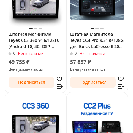
Штатная Магнитола
Штатная Магнитола
Teyes CC3 360 9" 6/128Гб
Teyes CC4 Pro 9.5" 8+128G
(Android 10, 4G, DSP,
для Buick LaCrosse II 2009
QLed) - круговой обзор
- 2013
0
0
Нет в наличии
Нет в наличии
для Buick Regal V 2009 -
49 755 ₽
57 857 ₽
2013
Цена указана за: шт
Цена указана за: шт
Подписаться
Подписаться