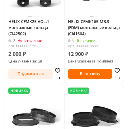
HELIX CFMK25 VOL.1
HELIX CFMK165 MB.3
монтажные кольца
(FDM) монтажные кольца
(CI42502)
(CI41664)
0
0
Нет в наличии
В наличии
Арт.
00000019582
Арт.
00000019599
2 000 ₽
12 900 ₽
Цена указана за: шт
Цена указана за: комплект
Подписаться
В корзину
НОВИНКА
НОВИНКА