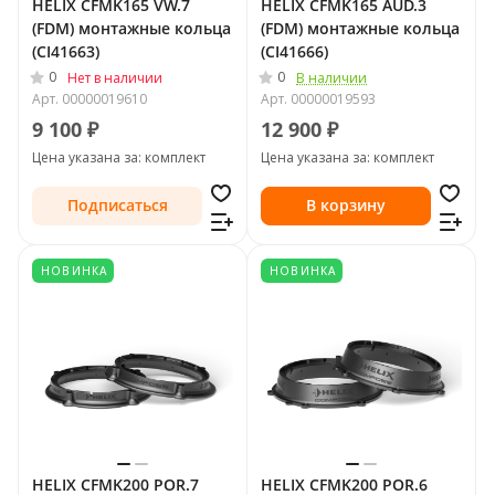
HELIX CFMK165 VW.7
HELIX CFMK165 AUD.3
(FDM) монтажные кольца
(FDM) монтажные кольца
(CI41663)
(CI41666)
0
0
Нет в наличии
В наличии
Арт.
00000019610
Арт.
00000019593
9 100 ₽
12 900 ₽
Цена указана за: комплект
Цена указана за: комплект
Подписаться
В корзину
НОВИНКА
НОВИНКА
HELIX CFMK200 POR.7
HELIX CFMK200 POR.6