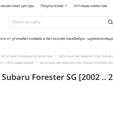
тановочные центры
Покупателям
Оптовым клиентам
Г
та от угона
Автохимия и Автокосметика
Вибро- шумоизоляци
Штатные головные устройства
Штатные автомагнитолы Subaru 
то с GPS навигацией
Штатные автомагнитолы Subaru Forester SG [
baru Forester SG [2002 .. 2