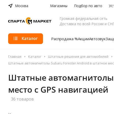
Москва
Магазины
Подбор по авто
Ус
Громкая федеральная сеть
Доставка по всей России и СН
Каталог
Распродажа %
Акции
Автозвук
Защи
Главная
Каталог
Штатные решения для автомобилей
Штатные автомагнитолы Subaru Forester Android в штатное мес
Штатные автомагнитолы Su
место с GPS навигацией
36 товаров