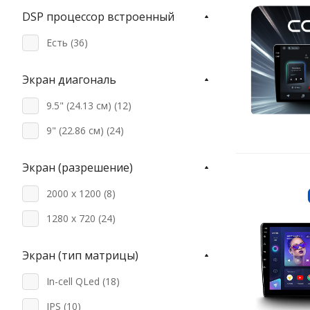
DSP процессор встроенный
Есть (
36
)
Экран диагональ
9.5" (24.13 см) (
12
)
9" (22.86 см) (
24
)
Экран (разрешение)
2000 x 1200 (
8
)
1280 х 720 (
24
)
Экран (тип матрицы)
In-cell QLed (
18
)
IPS (
10
)