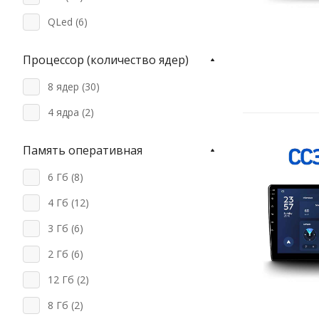
QLed (
6
)
Процессор (количество ядер)
8 ядер (
30
)
4 ядра (
2
)
Память оперативная
6 Гб (
8
)
4 Гб (
12
)
3 Гб (
6
)
2 Гб (
6
)
12 Гб (
2
)
8 Гб (
2
)