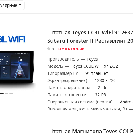
пулярные
Штатная Teyes CC3L WiFi 9" 2+3
Subaru Forester II Рестайлинг 20
0
Нет в наличии
Производитель
—
Teyes
Модель
—
Teyes CC3L WiFi 9" 2/32
Типоразмер ГУ
—
9" планшет
Экран (разрешение)
—
1280 х 720
Память оперативная
—
2 Гб
Память встроенная
—
32 Гб
Операционная система (версия)
—
Androi
Выходная мощность максимальная, Вт
Штатная Магнитола Teyes CC4 P