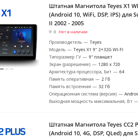
Штатная Магнитола Teyes X1 WI-
(Android 10, WiFi, DSP, IPS) для 
II 2002 - 2005
0
Нет в наличии
Производитель
—
Teyes
Модель
—
Teyes X1 9" 2+32G WI-FI
Типоразмер ГУ
—
9" планшет
Экран (разрешение)
—
1280 х 720
Архитектура процессора, Бит
—
64
Память оперативная
—
2 Гб
Память встроенная
—
32 Гб
Операционная система (версия)
—
Androi
Выходная мощность максимальная, Вт
Штатная Магнитола Teyes CC2 P
(Android 10, 4G, DSP, QLed) для 