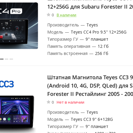
12+256G для Subaru Forester II 2
0
В наличии
Производитель
—
Teyes
Модель
—
Teyes CC4 Pro 9.5" 12+256G
Типоразмер ГУ
—
9" планшет
Память оперативная
—
12 Гб
Память встроенная
—
256 Гб
Штатная Магнитола Teyes CC3 9
(Android 10, 4G, DSP, QLed) для 
Forester II Рестайлинг 2005 - 20
0
Нет в наличии
Производитель
—
Teyes
Модель
—
Teyes CC3 9" 6+128G
Типоразмер ГУ
—
9" планшет