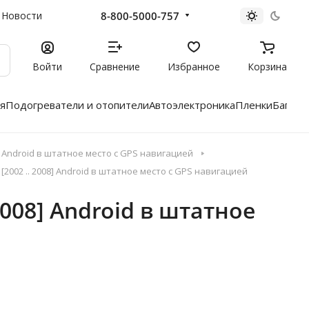
8-800-5000-757
Новости
Войти
Сравнение
Избранное
Корзина
я
Подогреватели и отопители
Автоэлектроника
Пленки
Багажн
Android в штатное место с GPS навигацией
2002 .. 2008] Android в штатное место с GPS навигацией
008] Android в штатное