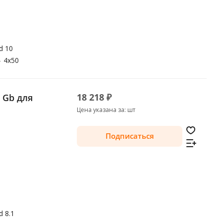
d 10
—
4x50
18 218 ₽
2 Gb для
Цена указана за: шт
Подписаться
d 8.1