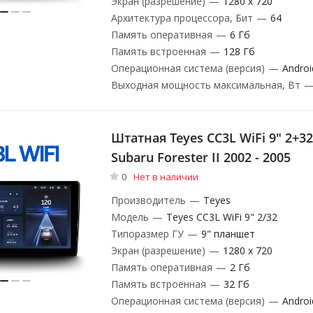
Экран (разрешение)
—
1280 х 720
Архитектура процессора, Бит
—
64
Память оперативная
—
6 Гб
Память встроенная
—
128 Гб
Операционная система (версия)
—
Androi
Выходная мощность максимальная, Вт
Штатная Teyes CC3L WiFi 9" 2+3
Subaru Forester II 2002 - 2005
0
Нет в наличии
Производитель
—
Teyes
Модель
—
Teyes CC3L WiFi 9" 2/32
Типоразмер ГУ
—
9" планшет
Экран (разрешение)
—
1280 х 720
Память оперативная
—
2 Гб
Память встроенная
—
32 Гб
Операционная система (версия)
—
Androi