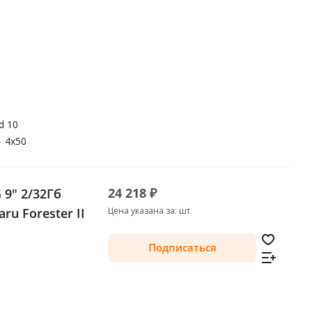
d 10
—
4x50
24 218 ₽
 9" 2/32Гб
Цена указана за: шт
Подписаться