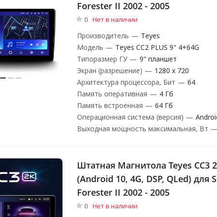
Forester II 2002 - 2005
0
Нет в наличии
Производитель
—
Teyes
Модель
—
Teyes CC2 PLUS 9" 4+64G
Типоразмер ГУ
—
9" планшет
Экран (разрешение)
—
1280 х 720
Архитектура процессора, Бит
—
64
Память оперативная
—
4 Гб
Память встроенная
—
64 Гб
Операционная система (версия)
—
Androi
Выходная мощность максимальная, Вт
Штатная Магнитола Teyes CC3 2K
(Android 10, 4G, DSP, QLed) для 
Forester II 2002 - 2005
0
Нет в наличии