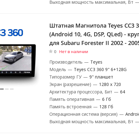
Выходная мощность максимальная, Вт
Штатная Магнитола Teyes CC3 3
(Android 10, 4G, DSP, QLed) - кр
для Subaru Forester II 2002 - 200
0
Нет в наличии
Производитель
—
Teyes
Модель
—
Teyes CC3 360 9" 6+128G
Типоразмер ГУ
—
9" планшет
Экран (разрешение)
—
1280 х 720
Архитектура процессора, Бит
—
64
Память оперативная
—
6 Гб
Память встроенная
—
128 Гб
Операционная система (версия)
—
Androi
Выходная мощность максимальная, Вт