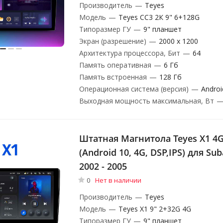
Производитель
—
Teyes
Модель
—
Teyes CC3 2К 9" 6+128G
Типоразмер ГУ
—
9" планшет
Экран (разрешение)
—
2000 x 1200
Архитектура процессора, Бит
—
64
Память оперативная
—
6 Гб
Память встроенная
—
128 Гб
Операционная система (версия)
—
Androi
Выходная мощность максимальная, Вт
Штатная Магнитола Teyes X1 4G
(Android 10, 4G, DSP,IPS) для Subaru Forester II
2002 - 2005
0
Нет в наличии
Производитель
—
Teyes
Модель
—
Teyes X1 9" 2+32G 4G
Типоразмер ГУ
—
9" планшет